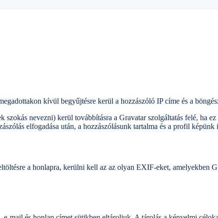
gadottakon kívül begyűjtésre kerül a hozzászóló IP címe és a böngésző
ek szokás nevezni) kerül továbbításra a Gravatar szolgáltatás felé, ha ez
zászólás elfogadása után, a hozzászólásunk tartalma és a profil képünk 
eltöltésre a honlapra, kerülni kell az az olyan EXIF-eket, amelyekben GP
 e-mail és honlap címet sütikben eltároljuk. A tárolás a kényelmi célok