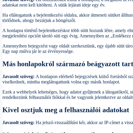
adatokat nem kell kitölteni. A sütik lejárati ideje egy év.
Ha ellátogatunk a bejelentkezési oldalra, akkor átmeneti sütiket állí
törlődnek, ahogy bezárjuk a böngészőt.
A honlapra történő bejelentkezéskor több sütit hozunk létre, amely elme
megjelenítési opcióit tároló süti egy évig. Amennyiben az „Emlékezz rá
Amennyiben bejegyzést vagy oldalt szerkesztünk, egy újabb sütit tárol
Egy nap múlva jár le az érvényessége.
Más honlapokról származó beágyazott tar
Javasolt szöveg:
A honlapon elérhető bejegyzések külső forrásból szá
viselkednek, mintha meglátogattunk volna egy másik honlapot.
Ezek a webhelyek lehetséges, hogy adatot gyűjtenek a látogatókról, sü
rendelkezünk felhasználói fiókkal és be vagyunk jelentkezve az oldalr
Kivel osztjuk meg a felhasználói adatokat
Javasolt szöveg:
Ha jelszó-visszaállítást kér, akkor az IP-címet a viss