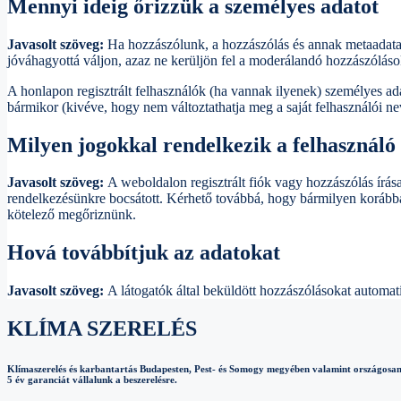
Mennyi ideig őrizzük a személyes adatot
Javasolt szöveg:
Ha hozzászólunk, a hozzászólás és annak metaadata
jóváhagyottá váljon, azaz ne kerüljön fel a moderálandó hozzászólások
A honlapon regisztrált felhasználók (ha vannak ilyenek) személyes adat
bármikor (kivéve, hogy nem változtathatja meg a saját felhasználói ne
Milyen jogokkal rendelkezik a felhasználó 
Javasolt szöveg:
A weboldalon regisztrált fiók vagy hozzászólás írás
rendelkezésünkre bocsátott. Kérhető továbbá, hogy bármilyen korábba
kötelező megőriznünk.
Hová továbbítjuk az adatokat
Javasolt szöveg:
A látogatók által beküldött hozzászólásokat automati
KLÍMA SZERELÉS
Klímaszerelés és karbantartás Budapesten, Pest- és Somogy megyében valamint országosan
5 év garanciát vállalunk a beszerelésre.