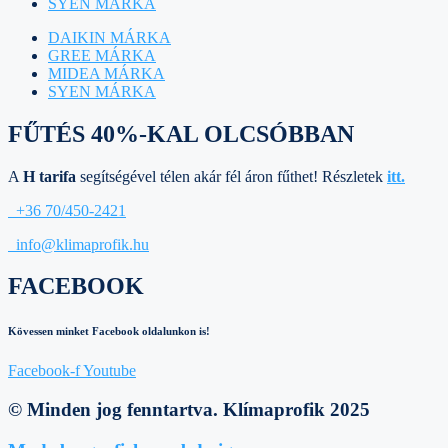
SYEN MÁRKA
DAIKIN MÁRKA
GREE MÁRKA
MIDEA MÁRKA
SYEN MÁRKA
FŰTÉS 40%-KAL OLCSÓBBAN
A
H tarifa
segítségével télen akár fél áron fűthet! Részletek
itt.
+36 70/450-2421
info@klimaprofik.hu
FACEBOOK
Kövessen minket Facebook oldalunkon is!
Facebook-f
Youtube
© Minden jog fenntartva. Klímaprofik 2025