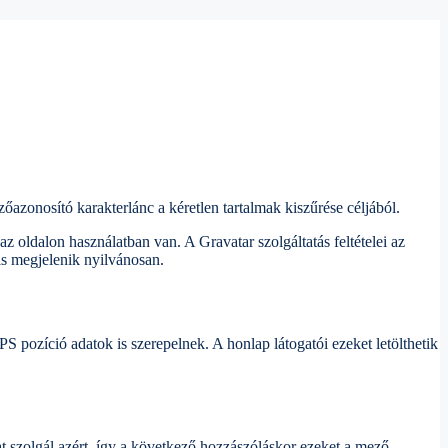
azonosító karakterlánc a kéretlen tartalmak kiszűrése céljából.
 az oldalon használatban van. A Gravatar szolgáltatás feltételei az
is megjelenik nyilvánosan.
S pozíció adatok is szerepelnek. A honlap látogatói ezeket letölthetik
at szolgál azért, így a következő hozzászóláskor ezeket a mező