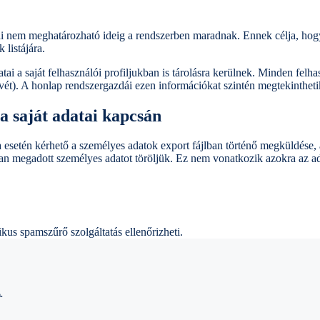
i nem meghatározható ideig a rendszerben maradnak. Ennek célja, hogy
 listájára.
ai a saját felhasználói profiljukban is tárolásra kerülnek. Minden felha
vét). A honlap rendszergazdái ezen információkat szintén megtekinthetik
a saját adatai kapcsán
a esetén kérhető a személyes adatok export fájlban történő megküldése,
n megadott személyes adatot töröljük. Ez nem vonatkozik azokra az ad
kus spamszűrő szolgáltatás ellenőrizheti.
.