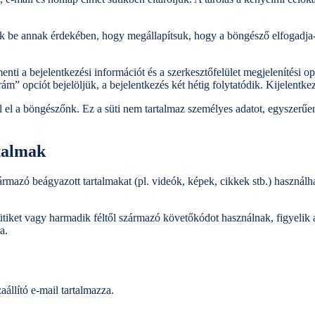
tunk be annak érdekében, hogy megállapítsuk, hogy a böngésző elfogadja-
nti a bejelentkezési információt és a szerkesztőfelület megjelenítési opc
m” opciót bejelöljük, a bejelentkezés két hétig folytatódik. Kijelentkezé
 el a böngészőnk. Ez a süti nem tartalmaz személyes adatot, egyszerűen
talmak
rmazó beágyazott tartalmakat (pl. videók, képek, cikkek stb.) használ
tiket vagy harmadik féltől származó követőkódot használnak, figyelik a
a.
zaállító e-mail tartalmazza.