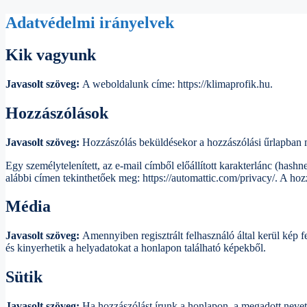
Adatvédelmi irányelvek
Kik vagyunk
Javasolt szöveg:
A weboldalunk címe: https://klimaprofik.hu.
Hozzászólások
Javasolt szöveg:
Hozzászólás beküldésekor a hozzászólási űrlapban me
Egy személytelenített, az e-mail címből előállított karakterlánc (hashn
alábbi címen tekinthetőek meg: https://automattic.com/privacy/. A hoz
Média
Javasolt szöveg:
Amennyiben regisztrált felhasználó által kerül kép f
és kinyerhetik a helyadatokat a honlapon található képekből.
Sütik
Javasolt szöveg:
Ha hozzászólást írunk a honlapon, a megadott nevet,