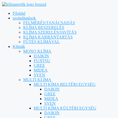
Főoldal
szolgáltatások
FELMÉRÉS/TANÁCSADÁS
KLÍMA BESZERELÉS
KLÍMA SZERELÉS/JAVÍTÁS
KLÍMA KARBANTARTÁS
FŰTÉS KLÍMÁVAL
Klímák
MONO KLÍMA
DAIKIN
FUJITSU
GREE
MIDEA
SYEN
MULTI KLÍMA
MULTI KÍMA BELTÉRI EGYSÉG
DAIKIN
GREE
MIDEA
SYEN
MULTI KÍMA KÜLTÉRI EGYSÉG
DAIKIN
GREE