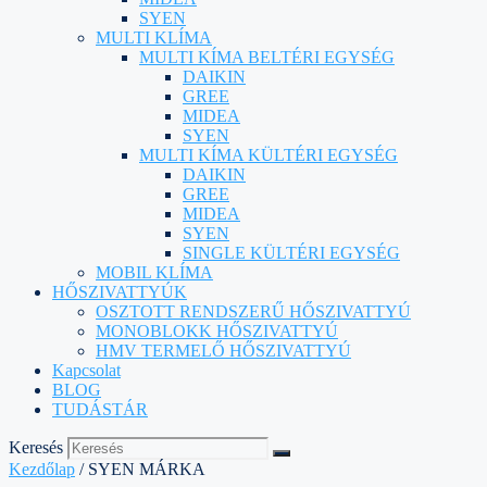
SYEN
MULTI KLÍMA
MULTI KÍMA BELTÉRI EGYSÉG
DAIKIN
GREE
MIDEA
SYEN
MULTI KÍMA KÜLTÉRI EGYSÉG
DAIKIN
GREE
MIDEA
SYEN
SINGLE KÜLTÉRI EGYSÉG
MOBIL KLÍMA
HŐSZIVATTYÚK
OSZTOTT RENDSZERŰ HŐSZIVATTYÚ
MONOBLOKK HŐSZIVATTYÚ
HMV TERMELŐ HŐSZIVATTYÚ
Kapcsolat
BLOG
TUDÁSTÁR
Keresés
Kezdőlap
/ SYEN MÁRKA