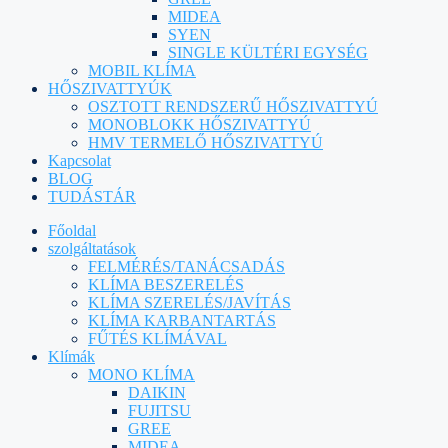
MIDEA
SYEN
SINGLE KÜLTÉRI EGYSÉG
MOBIL KLÍMA
HŐSZIVATTYÚK
OSZTOTT RENDSZERŰ HŐSZIVATTYÚ
MONOBLOKK HŐSZIVATTYÚ
HMV TERMELŐ HŐSZIVATTYÚ
Kapcsolat
BLOG
TUDÁSTÁR
Főoldal
szolgáltatások
FELMÉRÉS/TANÁCSADÁS
KLÍMA BESZERELÉS
KLÍMA SZERELÉS/JAVÍTÁS
KLÍMA KARBANTARTÁS
FŰTÉS KLÍMÁVAL
Klímák
MONO KLÍMA
DAIKIN
FUJITSU
GREE
MIDEA