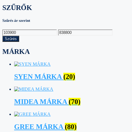
SZŰRŐK
Szűrés ár szerint
Min
Max
ár
ár
Szűrés
MÁRKA
SYEN MÁRKA
(20)
MIDEA MÁRKA
(70)
GREE MÁRKA
(80)