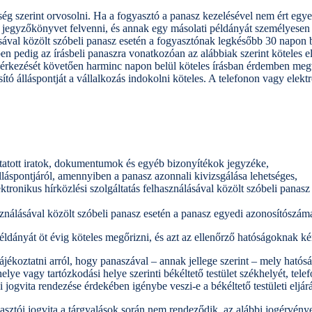
ség szerint orvosolni. Ha a fogyasztó a panasz kezelésével nem ért egye
es jegyzőkönyvet felvenni, és annak egy másolati példányát személyesen
sával közölt szóbeli panasz esetén a fogyasztónak legkésőbb 30 napon b
pedig az írásbeli panaszra vonatkozóan az alábbiak szerint köteles elj
érkezését követően harminc napon belül köteles írásban érdemben megvá
ító álláspontját a vállalkozás indokolni köteles. A telefonon vagy elektr
mutatott iratok, dokumentumok és egyéb bizonyítékok jegyzéke,
lláspontjáról, amennyiben a panasz azonnali kivizsgálása lehetséges,
ronikus hírközlési szolgáltatás felhasználásával közölt szóbeli panasz k
sználásával közölt szóbeli panasz esetén a panasz egyedi azonosítószám
példányát öt évig köteles megőrizni, és azt az ellenőrző hatóságoknak k
tájékoztatni arról, hogy panaszával – annak jellege szerint – mely hatós
helye vagy tartózkodási helye szerinti békéltető testület székhelyét, tele
i jogvita rendezése érdekében igénybe veszi-e a békéltető testületi eljárá
sztói jogvita a tárgyalások során nem rendeződik, az alábbi jogérvényes