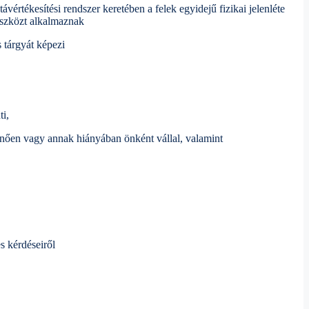
ávértékesítési rendszer keretében a felek egyidejű fizikai jelenléte
eszközt alkalmaznak
s tárgyát képezi
ti,
úlmenően vagy annak hiányában önként vállal, valamint
s kérdéseiről