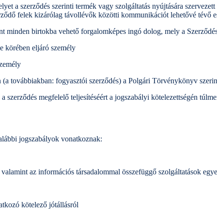
lyet a szerződés szerinti termék vagy szolgáltatás nyújtására szervezett t
ződő felek kizárólag távollévők közötti kommunikációt lehetővé tévő 
zánt minden birtokba vehető forgalomképes ingó dolog, mely a Szerződé
ge körében eljáró személy
személy
én (a továbbiakban: fogyasztói szerződés) a Polgári Törvénykönyv szerin
ozás a szerződés megfelelő teljesítéséért a jogszabályi kötelezettségén t
 alábbi jogszabályok vonatkoznak:
, valamint az információs társadalommal összefüggő szolgáltatások egye
tkozó kötelező jótállásról