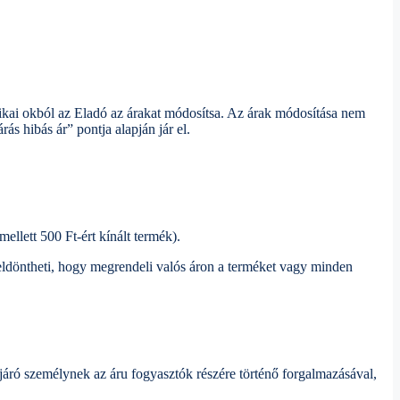
tikai okból az Eladó az árakat módosítsa. Az árak módosítása nem
s hibás ár” pontja alapján jár el.
llett 500 Ft-ért kínált termék).
 eldöntheti, hogy megrendeli valós áron a terméket vagy minden
ljáró személynek az áru fogyasztók részére történő forgalmazásával,