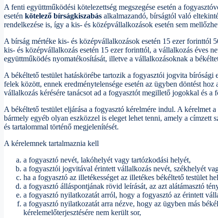
A fenti együttműködési kötelezettség megszegése esetén a fogyasztóvé
esetén
kötelező bírságkiszabás
alkalmazandó, bírságtól való eltekint
rendelkezése is, így a kis- és középvállalkozások esetén sem mellőzhe
A bírság mértéke kis- és középvállalkozások esetén 15 ezer forinttól 50
kis- és középvállalkozás esetén 15 ezer forinttól, a vállalkozás éves n
együttműködés nyomatékosítását, illetve a vállalkozásoknak a békéltető 
A békéltető testület hatáskörébe tartozik a fogyasztói jogvita bírósági
felek között, ennek eredménytelensége esetén az ügyben döntést hoz a
vállalkozás kérésére tanácsot ad a fogyasztót megillető jogokkal és a 
A békéltető testület eljárása a fogyasztó kérelmére indul. A kérelmet a
bármely egyéb olyan eszközzel is eleget lehet tenni, amely a címzett sz
és tartalommal történő megjelenítését.
A kérelemnek tartalmaznia kell
a fogyasztó nevét, lakóhelyét vagy tartózkodási helyét,
a fogyasztói jogvitával érintett vállalkozás nevét, székhelyét vag
ha a fogyasztó az illetékességet az illetékes békéltető testület he
a fogyasztó álláspontjának rövid leírását, az azt alátámasztó tén
a fogyasztó nyilatkozatát arról, hogy a fogyasztó az érintett vál
a fogyasztó nyilatkozatát arra nézve, hogy az ügyben más békélte
kérelemelőterjesztésére nem került sor,