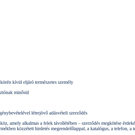
 körén kívül eljáró természetes személy
sztónak minősül
génybevételével létrejövő adásvételi szerződés
zköz, amely alkalmas a felek távollétében – szerződés megkötése érdeké
mékben közzétett hirdetés megrendelőlappal, a katalógus, a telefon, a te