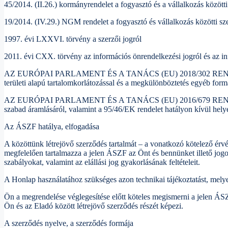
45/2014. (II.26.) kormányrendelet a fogyasztó és a vállalkozás közötti
19/2014. (IV.29.) NGM rendelet a fogyasztó és vállalkozás közötti sze
1997. évi LXXVI. törvény a szerzői jogról
2011. évi CXX. törvény az információs önrendelkezési jogról és az i
AZ EURÓPAI PARLAMENT ÉS A TANÁCS (EU) 2018/302 RENDELETE (201
területi alapú tartalomkorlátozással és a megkülönböztetés egyéb fo
AZ EURÓPAI PARLAMENT ÉS A TANÁCS (EU) 2016/679 RENDELETE (201
szabad áramlásáról, valamint a 95/46/EK rendelet hatályon kívül helye
Az ÁSZF hatálya, elfogadása
A közöttünk létrejövő szerződés tartalmát – a vonatkozó kötelező érv
megfelelően tartalmazza a jelen ÁSZF az Önt és bennünket illető jogokat és
szabályokat, valamint az elállási jog gyakorlásának feltételeit.
A Honlap használatához szükséges azon technikai tájékoztatást, mely
Ön a megrendelése véglegesítése előtt köteles megismerni a jelen ÁS
Ön és az Eladó között létrejövő szerződés részét képezi.
A szerződés nyelve, a szerződés formája