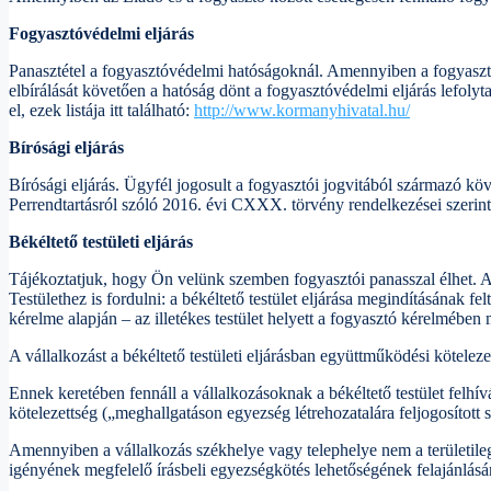
Fogyasztóvédelmi eljárás
Panasztétel a fogyasztóvédelmi hatóságoknál. Amennyiben a fogyasztó 
elbírálását követően a hatóság dönt a fogyasztóvédelmi eljárás lefolyt
el, ezek listája itt található:
http://www.kormanyhivatal.hu/
Bírósági eljárás
Bírósági eljárás. Ügyfél jogosult a fogyasztói jogvitából származó köv
Perrendtartásról szóló 2016. évi CXXX. törvény rendelkezései szerint
Békéltető testületi eljárás
Tájékoztatjuk, hogy Ön velünk szemben fogyasztói panasszal élhet. Am
Testülethez is fordulni: a békéltető testület eljárása megindításának fe
kérelme alapján – az illetékes testület helyett a fogyasztó kérelmében me
A vállalkozást a békéltető testületi eljárásban együttműködési kötelezet
Ennek keretében fennáll a vállalkozásoknak a békéltető testület felhívá
kötelezettség („meghallgatáson egyezség létrehozatalára feljogosított 
Amennyiben a vállalkozás székhelye vagy telephelye nem a területileg
igényének megfelelő írásbeli egyezségkötés lehetőségének felajánlására