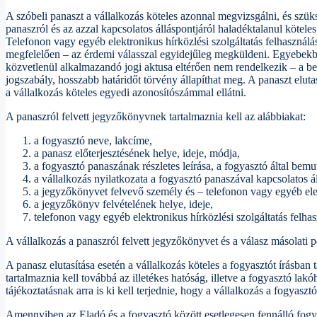
A szóbeli panaszt a vállalkozás köteles azonnal megvizsgálni, és szük
panaszról és az azzal kapcsolatos álláspontjáról haladéktalanul kötel
Telefonon vagy egyéb elektronikus hírközlési szolgáltatás felhasználá
megfelelően – az érdemi válasszal egyidejűleg megküldeni. Egyebekben 
közvetlenül alkalmazandó jogi aktusa eltérően nem rendelkezik – a be
jogszabály, hosszabb határidőt törvény állapíthat meg. A panaszt elutas
a vállalkozás köteles egyedi azonosítószámmal ellátni.
A panaszról felvett jegyzőkönyvnek tartalmaznia kell az alábbiakat:
a fogyasztó neve, lakcíme,
a panasz előterjesztésének helye, ideje, módja,
a fogyasztó panaszának részletes leírása, a fogyasztó által be
a vállalkozás nyilatkozata a fogyasztó panaszával kapcsolatos á
a jegyzőkönyvet felvevő személy és – telefonon vagy egyéb elekt
a jegyzőkönyv felvételének helye, ideje,
telefonon vagy egyéb elektronikus hírközlési szolgáltatás felha
A vállalkozás a panaszról felvett jegyzőkönyvet és a válasz másolati 
A panasz elutasítása esetén a vállalkozás köteles a fogyasztót írásban 
tartalmaznia kell továbbá az illetékes hatóság, illetve a fogyasztó lakó
tájékoztatásnak arra is ki kell terjednie, hogy a vállalkozás a fogyasztó
Amennyiben az Eladó és a fogyasztó között esetlegesen fennálló fogya