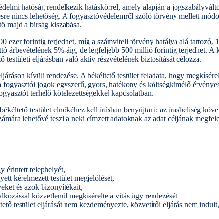
delmi hatóság rendelkezik hatáskörrel, amely alapján a jogszabályvált
ésre nincs lehetőség. A fogyasztóvédelemről szóló törvény mellett módos
tő majd a bírság kiszabása.
0 ezer forintig terjedhet, míg a számviteli törvény hatálya alá tartozó,
ettó árbevételének 5%-áig, de legfeljebb 500 millió forintig terjedhet. A 
testületi eljárásban való aktív részvételének biztosítását célozza.
 eljáráson kívüli rendezése. A békéltető testület feladata, hogy megkísére
 fogyasztói jogok egyszerű, gyors, hatékony és költségkímélő érvényesít
fogyasztót terhelő kötelezettségekkel kapcsolatban.
 békéltető testület elnökéhez kell írásban benyújtani: az írásbeliség köv
ámára lehetővé teszi a neki címzett adatoknak az adat céljának megfelelő
y érintett telephelyét,
lyett kérelmezett testület megjelölését,
yeket és azok bizonyítékait,
lalkozással közvetlenül megkísérelte a vitás ügy rendezését
tő testület eljárását nem kezdeményezte, közvetítői eljárás nem indult, 