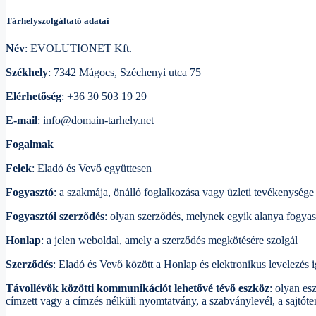
Tárhelyszolgáltató adatai
Név
: EVOLUTIONET Kft.
Székhely
: 7342 Mágocs, Széchenyi utca 75
Elérhetőség
: +36 30 503 19 29
E-mail
: info@domain-tarhely.net
Fogalmak
Felek
: Eladó és Vevő együttesen
Fogyasztó
: a szakmája, önálló foglalkozása vagy üzleti tevékenysége
Fogyasztói szerződés
: olyan szerződés, melynek egyik alanya fogya
Honlap
: a jelen weboldal, amely a szerződés megkötésére szolgál
Szerződés
: Eladó és Vevő között a Honlap és elektronikus levelezés i
Távollévők közötti kommunikációt lehetővé tévő eszköz
: olyan es
címzett vagy a címzés nélküli nyomtatvány, a szabványlevél, a sajtóter