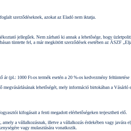
oglalt szerződéseknek, azokat az Eladó nem iktatja.
ékoztató jellegűek. Nem zárható ki annak a lehetősége, hogy üzletpoli
ásan tüntette fel, a már megkötött szerződések esetében az ÁSZF „Eljárá
 ár (pl.: 1000 Ft-os termék esetén a 20 %-os kedvezmény feltüntetése me
rténő megvásárlásának lehetőségét, mely információ birtokában a Vásárló
yasztói kifogásait a fenti megadott elérhetőségeken terjesztheti elő.
, amely a vállalkozásnak, illetve a vállalkozás érdekében vagy javára e
vékenységére vagy mulasztására vonatkozik.