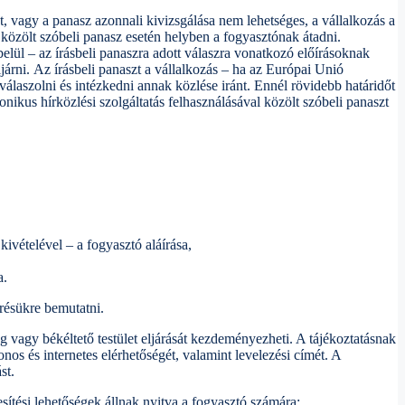
t, vagy a panasz azonnali kivizsgálása nem lehetséges, a vállalkozás a
 közölt szóbeli panasz esetén helyben a fogyasztónak átadni.
elül – az írásbeli panaszra adott válaszra vonatkozó előírásoknak
árni. Az írásbeli panaszt a vállalkozás – ha az Európai Unió
laszolni és intézkedni annak közlése iránt. Ennél rövidebb határidőt
onikus hírközlési szolgáltatás felhasználásával közölt szóbeli panaszt
ivételével – a fogyasztó aláírása,
a.
érésükre bemutatni.
ág vagy békéltető testület eljárását kezdeményezheti. A tájékoztatásnak
fonos és internetes elérhetőségét, valamint levelezési címét. A
st.
ítési lehetőségek állnak nyitva a fogyasztó számára: