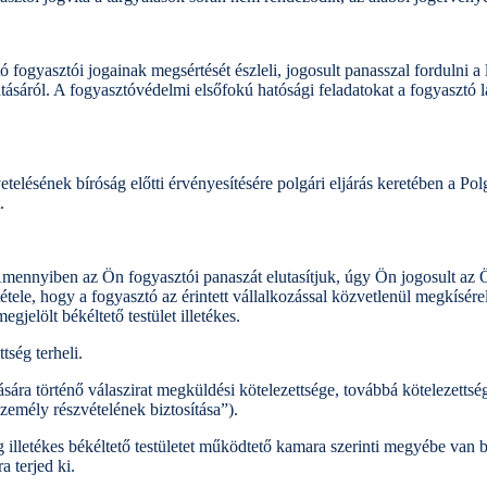
fogyasztói jogainak megsértését észleli, jogosult panasszal fordulni a 
atásáról. A fogyasztóvédelmi elsőfokú hatósági feladatokat a fogyasztó 
etelésének bíróság előtti érvényesítésére polgári eljárás keretében a P
.
ennyiben az Ön fogyasztói panaszát elutasítjuk, úgy Ön jogosult az Ön
ltétele, hogy a fogyasztó az érintett vállalkozással közvetlenül megkísére
gjelölt békéltető testület illetékes.
tség terheli.
sára történő válaszirat megküldési kötelezettsége, továbbá kötelezettségk
személy részvételének biztosítása”).
 illetékes békéltető testületet működtető kamara szerinti megyébe van 
 terjed ki.