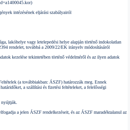
ocid=a1400045.kor)
gények intézésének eljárási szabályairól
óhelye vagy letelepedési helye alapján történő indokolatlan
/2394 rendelet, továbbá a 2009/22/EK irányelv módosításáról
ezelése tekintetében történő védelméről és az ilyen adatok
i Feltételek (a továbbiakban: ÁSZF) határozzák meg. Ennek
áridőket, a szállítási és fizetési feltételeket, a felelősségi
 nyújtják.
elfogadja a jelen ÁSZF rendelkezéseit, és az ÁSZF maradéktalanul az