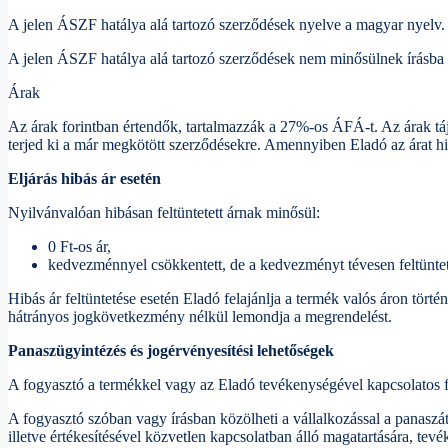
A jelen ÁSZF hatálya alá tartozó szerződések nyelve a magyar nyelv.
A jelen ÁSZF hatálya alá tartozó szerződések nem minősülnek írásba f
Árak
Az árak forintban értendők, tartalmazzák a 27%-os ÁFÁ-t. Az árak táj
terjed ki a már megkötött szerződésekre. Amennyiben Eladó az árat hib
Eljárás hibás ár esetén
Nyilvánvalóan hibásan feltüntetett árnak minősül:
0 Ft-os ár,
kedvezménnyel csökkentett, de a kedvezményt tévesen feltüntető
Hibás ár feltüntetése esetén Eladó felajánlja a termék valós áron tö
hátrányos jogkövetkezmény nélkül lemondja a megrendelést.
Panaszügyintézés és jogérvényesítési lehetőségek
A fogyasztó a termékkel vagy az Eladó tevékenységével kapcsolatos fog
A fogyasztó szóban vagy írásban közölheti a vállalkozással a panaszát
illetve értékesítésével közvetlen kapcsolatban álló magatartására, te