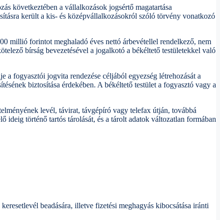
ozás következtében a vállalkozások jogsértő magatartása
ításra került a kis- és középvállalkozásokról szóló törvény vonatkozó
 100 millió forintot meghaladó éves nettó árbevétellel rendelkező, nem
kötelező bírság bevezetésével a jogalkotó a békéltető testületekkel való
lje a fogyasztói jogvita rendezése céljából egyezség létrehozását a
ésének biztosítása érdekében. A békéltető testület a fogyasztó vagy a
etelményének levél, távirat, távgépíró vagy telefax útján, továbbá
 ideig történő tartós tárolását, és a tárolt adatok változatlan formában
keresetlevél beadására, illetve fizetési meghagyás kibocsátása iránti