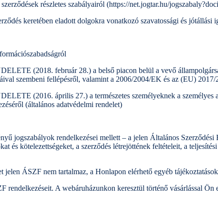
 szerződések részletes szabályairól (https://net.jogtar.hu/jogszabaly?d
rződés keretében eladott dolgokra vonatkozó szavatossági és jótállási i
nformációszabadságról
8. február 28.) a belső piacon belül a vevő állampolgársága, lak
rmáival szembeni fellépésről, valamint a 2006/2004/EK és az (EU) 2017
6. április 27.) a természetes személyeknek a személyes adatok k
zéséről (általános adatvédelmi rendelet)
ényű jogszabályok rendelkezései mellett – a jelen Általános Szerződés
 kötelezettségeket, a szerződés létrejöttének feltételeit, a teljesítési hat
et jelen ÁSZF nem tartalmaz, a Honlapon elérhető egyéb tájékoztatások
ZF rendelkezéseit. A webáruházunkon keresztül történő vásárlással Ön 