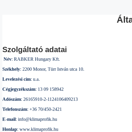
Ált
Szolgáltató adatai
Név
: RABKER Hungary Kft.
Székhely
: 2200 Monor, Türr István utca 10.
Levelezési cím
: u.a.
Cégjegyzékszám
: 13 09 158942
Adószám
: 26165910-2-1124106409213
Telefonszám
: +36 70/450-2421
E-mail
: info@klimaprofik.hu
Honlap
: www.klimaprofik.hu