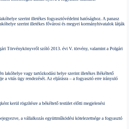
lakóhelye szerint illetékes fogyasztóvédelmi hatósághoz. A panasz
lakóhelye szerint illetékes fővárosi és megyei kormányhivatalok látják
olgári Törvénykönyvről szóló 2013. évi V. törvény, valamint a Polgári
 lakóhelye vagy tartózkodási helye szerint illetékes Békéltető
lje a vitás ügy rendezését. Az eljárásra – a fogyasztó erre irányuló
ént kerül rögzítésre a békéltető testület előtti megjelenési
bejegyezve, a vállalkozás együttműködési kötelezettsége a fogyasztó