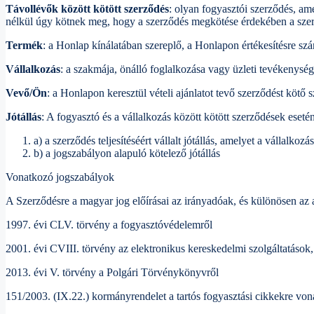
Távollévők között kötött szerződés
: olyan fogyasztói szerződés, ame
nélkül úgy kötnek meg, hogy a szerződés megkötése érdekében a szer
Termék
: a Honlap kínálatában szereplő, a Honlapon értékesítésre s
Vállalkozás
: a szakmája, önálló foglalkozása vagy üzleti tevékenysé
Vevő/Ön
: a Honlapon keresztül vételi ajánlatot tevő szerződést kötő 
Jótállás
: A fogyasztó és a vállalkozás között kötött szerződések eset
a) a szerződés teljesítéséért vállalt jótállás, amelyet a vállalk
b) a jogszabályon alapuló kötelező jótállás
Vonatkozó jogszabályok
A Szerződésre a magyar jog előírásai az irányadóak, és különösen az
1997. évi CLV. törvény a fogyasztóvédelemről
2001. évi CVIII. törvény az elektronikus kereskedelmi szolgáltatások
2013. évi V. törvény a Polgári Törvénykönyvről
151/2003. (IX.22.) kormányrendelet a tartós fogyasztási cikkekre vona