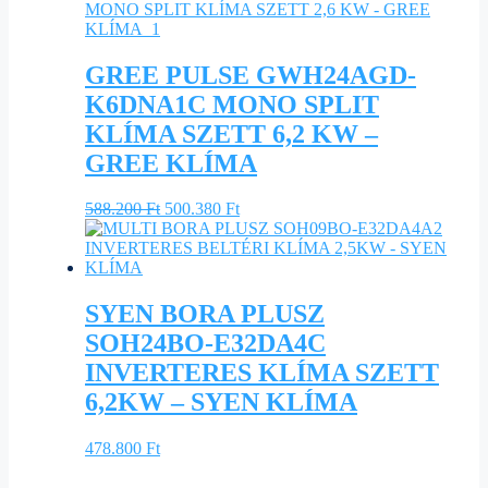
GREE PULSE GWH24AGD-
K6DNA1C MONO SPLIT
KLÍMA SZETT 6,2 KW –
GREE KLÍMA
Original
Current
588.200
Ft
500.380
Ft
price
price
was:
is:
588.200 Ft.
500.380 Ft.
SYEN BORA PLUSZ
SOH24BO-E32DA4C
INVERTERES KLÍMA SZETT
6,2KW – SYEN KLÍMA
478.800
Ft