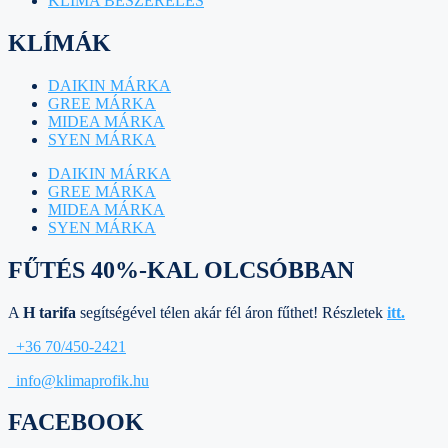
KLÍMA BESZERELÉS
KLÍMÁK
DAIKIN MÁRKA
GREE MÁRKA
MIDEA MÁRKA
SYEN MÁRKA
DAIKIN MÁRKA
GREE MÁRKA
MIDEA MÁRKA
SYEN MÁRKA
FŰTÉS 40%-KAL OLCSÓBBAN
A
H tarifa
segítségével télen akár fél áron fűthet! Részletek
itt.
+36 70/450-2421
info@klimaprofik.hu
FACEBOOK