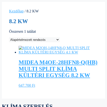
Kezdőlap
/ 8.2 KW
8.2 KW
Összesen 1 találat
MIDEA M4OE-28HFN8-Q(HB)
MULTI SPLIT KLÍMA
KÜLTÉRI EGYSÉG 8.2 KW
647.700
Ft
KLÍMA SZERELÉS