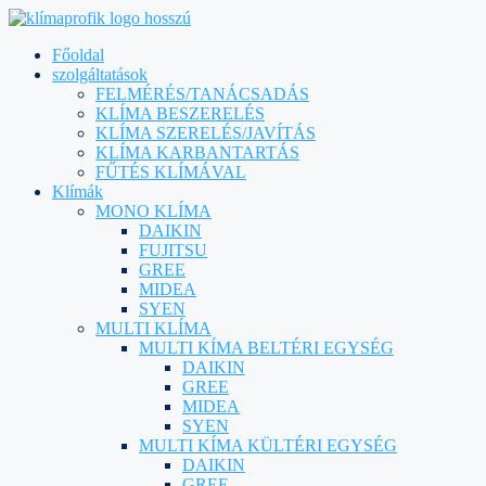
Főoldal
szolgáltatások
FELMÉRÉS/TANÁCSADÁS
KLÍMA BESZERELÉS
KLÍMA SZERELÉS/JAVÍTÁS
KLÍMA KARBANTARTÁS
FŰTÉS KLÍMÁVAL
Klímák
MONO KLÍMA
DAIKIN
FUJITSU
GREE
MIDEA
SYEN
MULTI KLÍMA
MULTI KÍMA BELTÉRI EGYSÉG
DAIKIN
GREE
MIDEA
SYEN
MULTI KÍMA KÜLTÉRI EGYSÉG
DAIKIN
GREE