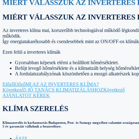
MIÉRT VÁLASSZUK AZ INVERTERES
MIÉRT VÁLASSZUK AZ INVERTERES
Az inverteres klíma mai, korszerűbb technologiával működő légkondic
működik.
Így energiatakarékosabb és csendesebbek mint az ON/OFF-os klímák
Ezen felül a inverteres klímák
Gyorsabban képesek elérni a beállított hőmérsékletet.
Befújt levegő hőmérséklete és a klímatizált helység hőmérsékl
A fordulatszabályzónak köszönhetően a mozgó alkatrészek kop
Előző
Előző
MI AZ AZ INVERTERES KLÍMA?
Következő
5 JÓ TANÁCS KLIMATIZÁLÁSHOZ
Következő
AJÁNLATOT KÉREK
KLÍMA SZERELÉS
Klímaszerelés és karbantartás Budapesten, Pest- és Somogy megyében valamint országosan
5 év garanciát vállalunk a beszerelésre.
ÁSZF