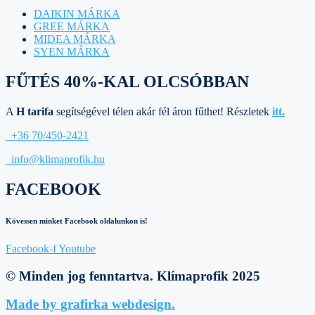
DAIKIN MÁRKA
GREE MÁRKA
MIDEA MÁRKA
SYEN MÁRKA
FŰTÉS 40%-KAL OLCSÓBBAN
A
H tarifa
segítségével télen akár fél áron fűthet! Részletek
itt.
+36 70/450-2421
info@klimaprofik.hu
FACEBOOK
Kövessen minket Facebook oldalunkon is!
Facebook-f
Youtube
© Minden jog fenntartva. Klímaprofik 2025
Made by grafirka webdesign.