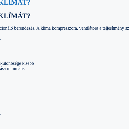
 KLÍMÁT?
 KLÍMÁT?
ionáló berendezés. A klíma kompresszora, ventilátora a teljesítmény 
.
etkülönbsége kisebb
ása minimális
.