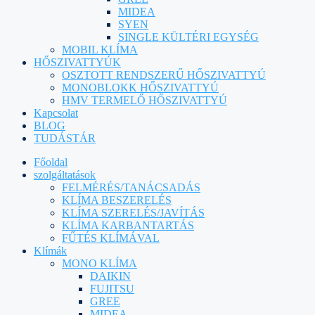
MIDEA
SYEN
SINGLE KÜLTÉRI EGYSÉG
MOBIL KLÍMA
HŐSZIVATTYÚK
OSZTOTT RENDSZERŰ HŐSZIVATTYÚ
MONOBLOKK HŐSZIVATTYÚ
HMV TERMELŐ HŐSZIVATTYÚ
Kapcsolat
BLOG
TUDÁSTÁR
Főoldal
szolgáltatások
FELMÉRÉS/TANÁCSADÁS
KLÍMA BESZERELÉS
KLÍMA SZERELÉS/JAVÍTÁS
KLÍMA KARBANTARTÁS
FŰTÉS KLÍMÁVAL
Klímák
MONO KLÍMA
DAIKIN
FUJITSU
GREE
MIDEA