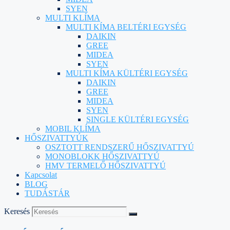
SYEN
MULTI KLÍMA
MULTI KÍMA BELTÉRI EGYSÉG
DAIKIN
GREE
MIDEA
SYEN
MULTI KÍMA KÜLTÉRI EGYSÉG
DAIKIN
GREE
MIDEA
SYEN
SINGLE KÜLTÉRI EGYSÉG
MOBIL KLÍMA
HŐSZIVATTYÚK
OSZTOTT RENDSZERŰ HŐSZIVATTYÚ
MONOBLOKK HŐSZIVATTYÚ
HMV TERMELŐ HŐSZIVATTYÚ
Kapcsolat
BLOG
TUDÁSTÁR
Keresés