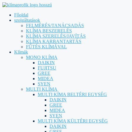
Főoldal
szolgáltatások
FELMÉRÉS/TANÁCSADÁS
KLÍMA BESZERELÉS
KLÍMA SZERELÉS/JAVÍTÁS
KLÍMA KARBANTARTÁS
FŰTÉS KLÍMÁVAL
Klímák
MONO KLÍMA
DAIKIN
FUJITSU
GREE
MIDEA
SYEN
MULTI KLÍMA
MULTI KÍMA BELTÉRI EGYSÉG
DAIKIN
GREE
MIDEA
SYEN
MULTI KÍMA KÜLTÉRI EGYSÉG
DAIKIN
GREE