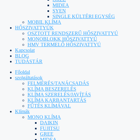
MIDEA
SYEN
SINGLE KÜLTÉRI EGYSÉG
MOBIL KLÍMA
HŐSZIVATTYÚK
OSZTOTT RENDSZERŰ HŐSZIVATTYÚ
MONOBLOKK HŐSZIVATTYÚ
HMV TERMELŐ HŐSZIVATTYÚ
Kapcsolat
BLOG
TUDÁSTÁR
Főoldal
szolgáltatások
FELMÉRÉS/TANÁCSADÁS
KLÍMA BESZERELÉS
KLÍMA SZERELÉS/JAVÍTÁS
KLÍMA KARBANTARTÁS
FŰTÉS KLÍMÁVAL
Klímák
MONO KLÍMA
DAIKIN
FUJITSU
GREE
MIDEA