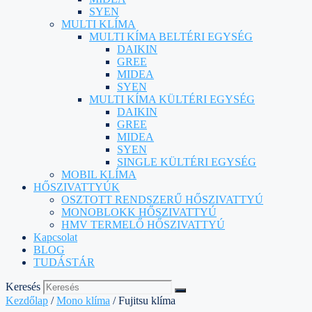
SYEN
MULTI KLÍMA
MULTI KÍMA BELTÉRI EGYSÉG
DAIKIN
GREE
MIDEA
SYEN
MULTI KÍMA KÜLTÉRI EGYSÉG
DAIKIN
GREE
MIDEA
SYEN
SINGLE KÜLTÉRI EGYSÉG
MOBIL KLÍMA
HŐSZIVATTYÚK
OSZTOTT RENDSZERŰ HŐSZIVATTYÚ
MONOBLOKK HŐSZIVATTYÚ
HMV TERMELŐ HŐSZIVATTYÚ
Kapcsolat
BLOG
TUDÁSTÁR
Keresés
Kezdőlap
/
Mono klíma
/ Fujitsu klíma