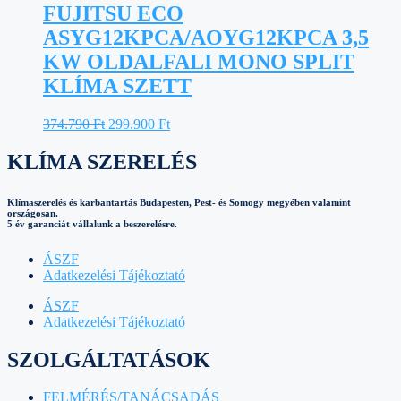
FUJITSU ECO
ASYG12KPCA/AOYG12KPCA 3,5
KW OLDALFALI MONO SPLIT
KLÍMA SZETT
Original
Current
374.790
Ft
299.900
Ft
price
price
was:
is:
KLÍMA SZERELÉS
374.790 Ft.
299.900 Ft.
Klímaszerelés és karbantartás Budapesten, Pest- és Somogy megyében valamint
országosan.
5 év garanciát vállalunk a beszerelésre.
ÁSZF
Adatkezelési Tájékoztató
ÁSZF
Adatkezelési Tájékoztató
SZOLGÁLTATÁSOK
FELMÉRÉS/TANÁCSADÁS