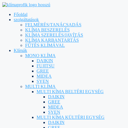
Főoldal
szolgáltatások
FELMÉRÉS/TANÁCSADÁS
KLÍMA BESZERELÉS
KLÍMA SZERELÉS/JAVÍTÁS
KLÍMA KARBANTARTÁS
FŰTÉS KLÍMÁVAL
Klímák
MONO KLÍMA
DAIKIN
FUJITSU
GREE
MIDEA
SYEN
MULTI KLÍMA
MULTI KÍMA BELTÉRI EGYSÉG
DAIKIN
GREE
MIDEA
SYEN
MULTI KÍMA KÜLTÉRI EGYSÉG
DAIKIN
GREE