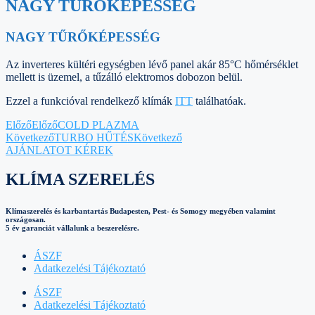
NAGY TŰRŐKÉPESSÉG
NAGY TŰRŐKÉPESSÉG
Az inverteres kültéri egységben lévő panel akár 85°C hőmérséklet
mellett is üzemel, a tűzálló elektromos dobozon belül.
Ezzel a funkcióval rendelkező klímák
ITT
találhatóak.
Előző
Előző
COLD PLAZMA
Következő
TURBO HŰTÉS
Következő
AJÁNLATOT KÉREK
KLÍMA SZERELÉS
Klímaszerelés és karbantartás Budapesten, Pest- és Somogy megyében valamint
országosan.
5 év garanciát vállalunk a beszerelésre.
ÁSZF
Adatkezelési Tájékoztató
ÁSZF
Adatkezelési Tájékoztató