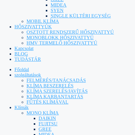
MIDEA
SYEN
SINGLE KÜLTÉRI EGYSÉG
MOBIL KLÍMA
HŐSZIVATTYÚK
OSZTOTT RENDSZERŰ HŐSZIVATTYÚ
MONOBLOKK HŐSZIVATTYÚ
HMV TERMELŐ HŐSZIVATTYÚ
Kapcsolat
BLOG
TUDÁSTÁR
Főoldal
szolgáltatások
FELMÉRÉS/TANÁCSADÁS
KLÍMA BESZERELÉS
KLÍMA SZERELÉS/JAVÍTÁS
KLÍMA KARBANTARTÁS
FŰTÉS KLÍMÁVAL
Klímák
MONO KLÍMA
DAIKIN
FUJITSU
GREE
MIDEA