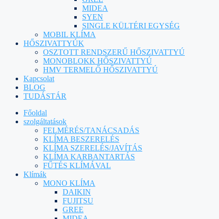
MIDEA
SYEN
SINGLE KÜLTÉRI EGYSÉG
MOBIL KLÍMA
HŐSZIVATTYÚK
OSZTOTT RENDSZERŰ HŐSZIVATTYÚ
MONOBLOKK HŐSZIVATTYÚ
HMV TERMELŐ HŐSZIVATTYÚ
Kapcsolat
BLOG
TUDÁSTÁR
Főoldal
szolgáltatások
FELMÉRÉS/TANÁCSADÁS
KLÍMA BESZERELÉS
KLÍMA SZERELÉS/JAVÍTÁS
KLÍMA KARBANTARTÁS
FŰTÉS KLÍMÁVAL
Klímák
MONO KLÍMA
DAIKIN
FUJITSU
GREE
MIDEA