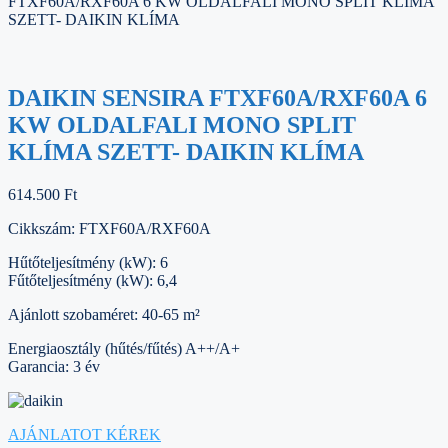
FTXF60A/RXF60A 6 KW OLDALFALI MONO SPLIT KLÍMA
SZETT- DAIKIN KLÍMA
DAIKIN SENSIRA FTXF60A/RXF60A 6
KW OLDALFALI MONO SPLIT
KLÍMA SZETT- DAIKIN KLÍMA
614.500
Ft
Cikkszám: FTXF60A/RXF60A
Hűtőteljesítmény (kW): 6
Fűtőteljesítmény (kW): 6,4
Ajánlott szobaméret: 40-65 m²
Energiaosztály (hűtés/fűtés) A++/A+
Garancia: 3 év
AJÁNLATOT KÉREK