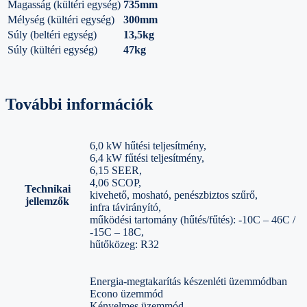
Magasság (kültéri egység)
735mm
Mélység (kültéri egység)
300mm
Súly (beltéri egység)
13,5kg
Súly (kültéri egység)
47kg
További információk
6,0 kW hűtési teljesítmény,
6,4 kW fűtési teljesítmény,
6,15 SEER,
4,06 SCOP,
Technikai
kivehető, mosható, penészbiztos szűrő,
jellemzők
infra távirányító,
működési tartomány (hűtés/fűtés): -10C – 46C /
-15C – 18C,
hűtőközeg: R32
Energia-megtakarítás készenléti üzemmódban
Econo üzemmód
Kényelmes üzemmód