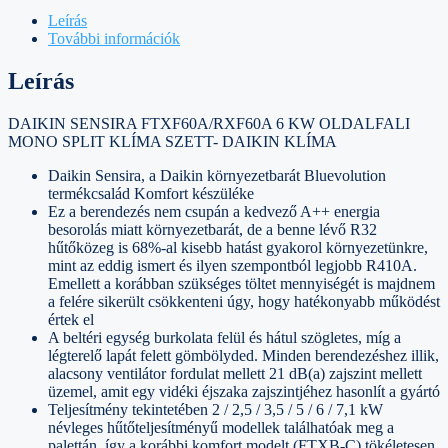
Leírás
További információk
Leírás
DAIKIN SENSIRA FTXF60A/RXF60A 6 KW OLDALFALI
MONO SPLIT KLÍMA SZETT- DAIKIN KLÍMA
Daikin Sensira, a Daikin környezetbarát Bluevolution
termékcsalád Komfort készüléke
Ez a berendezés nem csupán a kedvező A++ energia
besorolás miatt környezetbarát, de a benne lévő R32
hűtőközeg is 68%-al kisebb hatást gyakorol környezetünkre,
mint az eddig ismert és ilyen szempontból legjobb R410A.
Emellett a korábban szükséges töltet mennyiségét is majdnem
a felére sikerült csökkenteni úgy, hogy hatékonyabb működést
értek el
A beltéri egység burkolata felül és hátul szögletes, míg a
légterelő lapát felett gömbölyded. Minden berendezéshez illik,
alacsony ventilátor fordulat mellett 21 dB(a) zajszint mellett
üzemel, amit egy vidéki éjszaka zajszintjéhez hasonlít a gyártó
Teljesítmény tekintetében 2 / 2,5 / 3,5 / 5 / 6 / 7,1 kW
névleges hűtőteljesítményű modellek találhatóak meg a
palettán, így a korábbi komfort modelt (FTXB-C) tökéletesen