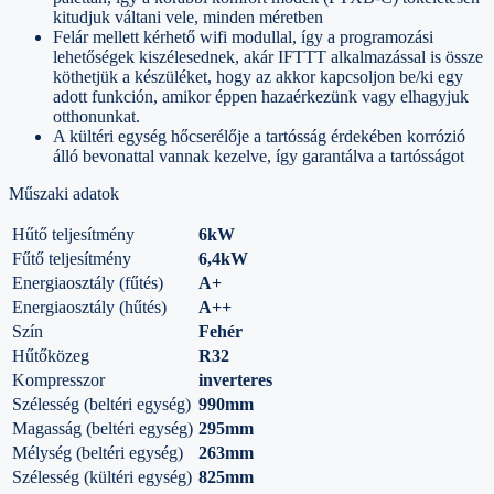
kitudjuk váltani vele, minden méretben
Felár mellett kérhető wifi modullal, így a programozási
lehetőségek kiszélesednek, akár IFTTT alkalmazással is össze
köthetjük a készüléket, hogy az akkor kapcsoljon be/ki egy
adott funkción, amikor éppen hazaérkezünk vagy elhagyjuk
otthonunkat.
A kültéri egység hőcserélője a tartósság érdekében korrózió
álló bevonattal vannak kezelve, így garantálva a tartósságot
Műszaki adatok
Hűtő teljesítmény
6kW
Fűtő teljesítmény
6,4kW
Energiaosztály (fűtés)
A+
Energiaosztály (hűtés)
A++
Szín
Fehér
Hűtőközeg
R32
Kompresszor
inverteres
Szélesség (beltéri egység)
990mm
Magasság (beltéri egység)
295mm
Mélység (beltéri egység)
263mm
Szélesség (kültéri egység)
825mm