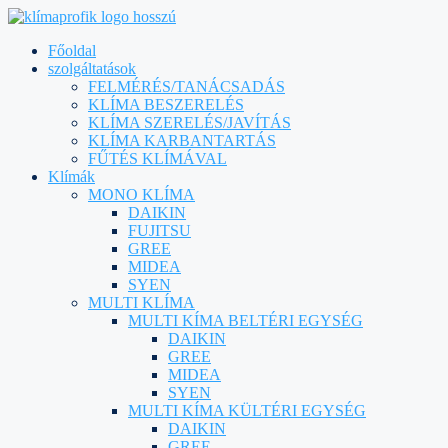
Főoldal
szolgáltatások
FELMÉRÉS/TANÁCSADÁS
KLÍMA BESZERELÉS
KLÍMA SZERELÉS/JAVÍTÁS
KLÍMA KARBANTARTÁS
FŰTÉS KLÍMÁVAL
Klímák
MONO KLÍMA
DAIKIN
FUJITSU
GREE
MIDEA
SYEN
MULTI KLÍMA
MULTI KÍMA BELTÉRI EGYSÉG
DAIKIN
GREE
MIDEA
SYEN
MULTI KÍMA KÜLTÉRI EGYSÉG
DAIKIN
GREE