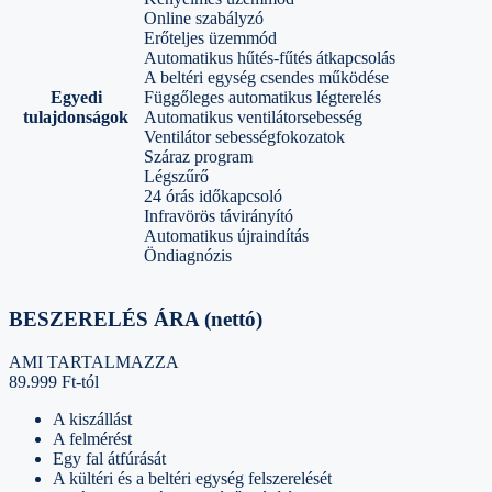
Online szabályzó
Erőteljes üzemmód
Automatikus hűtés-fűtés átkapcsolás
A beltéri egység csendes működése
Egyedi
Függőleges automatikus légterelés
tulajdonságok
Automatikus ventilátorsebesség
Ventilátor sebességfokozatok
Száraz program
Légszűrő
24 órás időkapcsoló
Infravörös távirányító
Automatikus újraindítás
Öndiagnózis
BESZERELÉS ÁRA (nettó)
AMI TARTALMAZZA
89.999 Ft-tól
A kiszállást
A felmérést
Egy fal átfúrását
A kültéri és a beltéri egység felszerelését