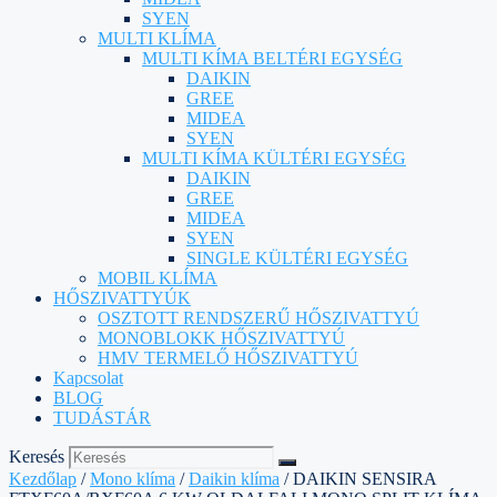
SYEN
MULTI KLÍMA
MULTI KÍMA BELTÉRI EGYSÉG
DAIKIN
GREE
MIDEA
SYEN
MULTI KÍMA KÜLTÉRI EGYSÉG
DAIKIN
GREE
MIDEA
SYEN
SINGLE KÜLTÉRI EGYSÉG
MOBIL KLÍMA
HŐSZIVATTYÚK
OSZTOTT RENDSZERŰ HŐSZIVATTYÚ
MONOBLOKK HŐSZIVATTYÚ
HMV TERMELŐ HŐSZIVATTYÚ
Kapcsolat
BLOG
TUDÁSTÁR
Keresés
Kezdőlap
/
Mono klíma
/
Daikin klíma
/ DAIKIN SENSIRA