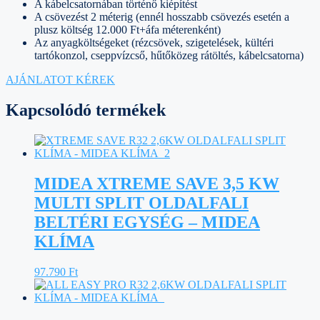
A kábelcsatornában történő kiépítést
A csövezést 2 méterig (ennél hosszabb csövezés esetén a
plusz költség 12.000 Ft+áfa méterenként)
Az anyagköltségeket (rézcsövek, szigetelések, kültéri
tartókonzol, cseppvízcső, hűtőközeg rátöltés, kábelcsatorna)
AJÁNLATOT KÉREK
Kapcsolódó termékek
MIDEA XTREME SAVE 3,5 KW
MULTI SPLIT OLDALFALI
BELTÉRI EGYSÉG – MIDEA
KLÍMA
97.790
Ft