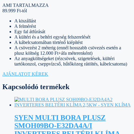
AMI TARTALMAZZA
89.999 Ft-tól
A kiszállást
A felmérést
Egy fal átfúrását
A kültéri és a beltéri egység felszerelését
A kábelcsatornában történő kiépítést
A csövezést 2 méterig (ennél hosszabb csövezés esetén a
plusz költség 12.000 Ft+áfa méterenként)
Az anyagköltségeket (rézcsövek, szigetelések, kültéri
tartókonzol, cseppvízcső, hűtőközeg rátöltés, kábelcsatorna)
AJÁNLATOT KÉREK
Kapcsolódó termékek
SYEN MULTI BORA PLUSZ
SMOH09BO-E32DA4A/I
INVERTERES BELTÉRI KLÍMA