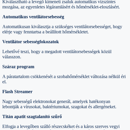
Kiválasztható a levegő kimeneti zsaluk automatikus vízszintes
mozgása, az egyenletes légáramlásért és hőmérséklet-eloszlásért.
Automatikus ventilátorsebesség
Automatikusan kiválasztja a szükséges ventilátorsebességet, hogy
elérje vagy fenntartsa a beállított hőmérsékletet.
Ventilátor sebességfokozatok
Lehetővé teszi, hogy a megadott ventilátorsebességek közül
válasszon.
Száraz program
A páratartalom csökkenését a szobahőmérséklet változása nélkül éri
el.
Flash Streamer
Nagy sebességű elektronokat generál, amelyek hatékonyan
lebontják a vírusokat, baktériumokat, szagokat és allergéneket.
Titán apatit szagtalanító szűrő
Elfogja a levegőben szálló részecskéket és a káros szerves vegyi