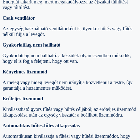
Energiát takarít meg, mert megakadályozza az éjszakai túlhűtést
vagy túlfűtést.
Csak ventilátor
Az egység használható ventilátorként is, ilyenkor hűtés vagy fűtés
nélkül fújja a levegőt.
Gyakorlatilag nem hallható
Gyakorlatilag nem hallható: a készülék olyan csendben működik,
hogy el is fogja felejteni, hogy ott van.
Kényelmes üzemmód
A meleg vagy hideg levegőt nem irányítja közvetlenül a testre, így
garantálja a huzatmentes működést.
Erőteljes üzemmód
Kiválasztható gyors fűtés vagy hűtés céljából; az erőteljes üzemmód
kikapcsolása után az egység visszatér a beállított üzemmódra.
Automatikus hűtés-fűtés átkapcsolás
Automatikusan kiválasztja a fűtési vagy hűtési üzemmódot, hogy