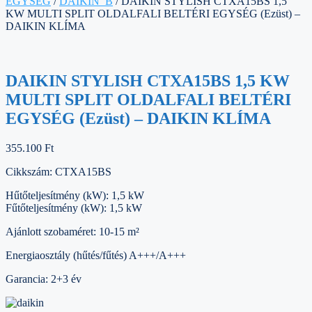
EGYSÉG
/
DAIKIN_B
/ DAIKIN STYLISH CTXA15BS 1,5
KW MULTI SPLIT OLDALFALI BELTÉRI EGYSÉG (Ezüst) –
DAIKIN KLÍMA
DAIKIN STYLISH CTXA15BS 1,5 KW
MULTI SPLIT OLDALFALI BELTÉRI
EGYSÉG (Ezüst) – DAIKIN KLÍMA
355.100
Ft
Cikkszám: CTXA15BS
Hűtőteljesítmény (kW): 1,5 kW
Fűtőteljesítmény (kW): 1,5 kW
Ajánlott szobaméret: 10-15 m²
Energiaosztály (hűtés/fűtés) A+++/A+++
Garancia: 2+3 év