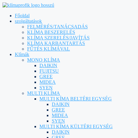
Főoldal
szolgáltatások
FELMÉRÉS/TANÁCSADÁS
KLÍMA BESZERELÉS
KLÍMA SZERELÉS/JAVÍTÁS
KLÍMA KARBANTARTÁS
FŰTÉS KLÍMÁVAL
Klímák
MONO KLÍMA
DAIKIN
FUJITSU
GREE
MIDEA
SYEN
MULTI KLÍMA
MULTI KÍMA BELTÉRI EGYSÉG
DAIKIN
GREE
MIDEA
SYEN
MULTI KÍMA KÜLTÉRI EGYSÉG
DAIKIN
GREE