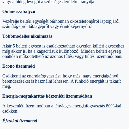
vagy a hideg levegőt a szükséges területre irányítja
Online szabályzó
Vezérelje beltéri egységét bárhonnan okostelefonjáról laptopjáról,
számítógépről táblagépről vagy érintőképernyőről
Többmodelles alkalmazás
Akár 5 beltéri egység is csatlakoztatható egyetlen kültéri egységhez,
még akkor is, ha a kapacitásuk különböző. Minden beltéri egység
önállóan működtethető az azonos fűtési vagy hűtési üzemmódban.
Econo üzemmód
Csökkenti az energiafogyasztást, hogy más, nagy energiaigényű
berendezéseket is használni lehessen. A funkció energiát is takarít
meg.
Energia-megtakarítás készenléti üzemmódban
A készenléti üzemmódban a tényleges energiafogyasztás 80%-kal
csökken.
Éjszakai üzemmód