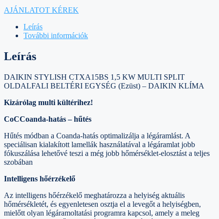
AJÁNLATOT KÉREK
Leírás
További információk
Leírás
DAIKIN STYLISH CTXA15BS 1,5 KW MULTI SPLIT
OLDALFALI BELTÉRI EGYSÉG (Ezüst) – DAIKIN KLÍMA
Kizárólag multi kültérihez!
CoCCoanda-hatás – hűtés
Hűtés módban a Coanda-hatás optimalizálja a légáramlást. A
speciálisan kialakított lamellák használatával a légáramlat jobb
fókuszálása lehetővé teszi a még jobb hőmérséklet-elosztást a teljes
szobában
Intelligens hőérzékelő
Az intelligens hőérzékelő meghatározza a helyiség aktuális
hőmérsékletét, és egyenletesen osztja el a levegőt a helyiségben,
mielőtt olyan légáramoltatási programra kapcsol, amely a meleg