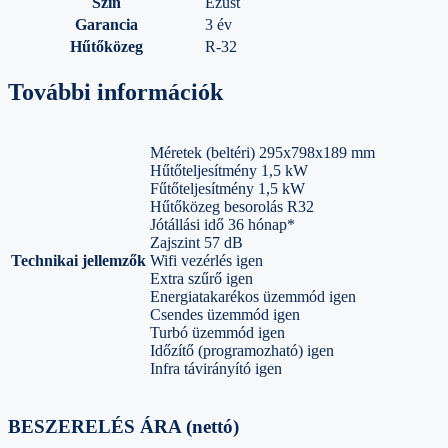
Szín
Ezüst
Garancia
3 év
Hűtőközeg
R-32
További információk
Méretek (beltéri) 295x798x189 mm
Hűtőteljesítmény 1,5 kW
Fűtőteljesítmény 1,5 kW
Hűtőközeg besorolás R32
Jótállási idő 36 hónap*
Zajszint 57 dB
Technikai jellemzők
Wifi vezérlés igen
Extra szűrő igen
Energiatakarékos üzemmód igen
Csendes üzemmód igen
Turbó üzemmód igen
Időzítő (programozható) igen
Infra távirányító igen
BESZERELÉS ÁRA (nettó)