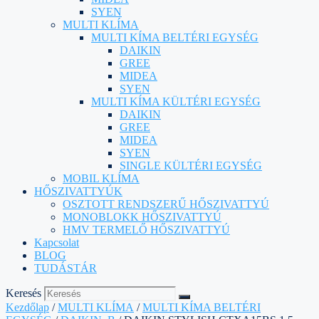
SYEN
MULTI KLÍMA
MULTI KÍMA BELTÉRI EGYSÉG
DAIKIN
GREE
MIDEA
SYEN
MULTI KÍMA KÜLTÉRI EGYSÉG
DAIKIN
GREE
MIDEA
SYEN
SINGLE KÜLTÉRI EGYSÉG
MOBIL KLÍMA
HŐSZIVATTYÚK
OSZTOTT RENDSZERŰ HŐSZIVATTYÚ
MONOBLOKK HŐSZIVATTYÚ
HMV TERMELŐ HŐSZIVATTYÚ
Kapcsolat
BLOG
TUDÁSTÁR
Keresés
Kezdőlap
/
MULTI KLÍMA
/
MULTI KÍMA BELTÉRI