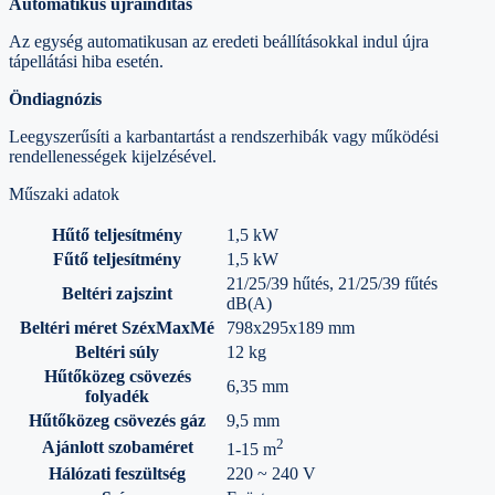
Automatikus újraindítás
Az egység automatikusan az eredeti beállításokkal indul újra
tápellátási hiba esetén.
Öndiagnózis
Leegyszerűsíti a karbantartást a rendszerhibák vagy működési
rendellenességek kijelzésével.
Műszaki adatok
Hűtő teljesítmény
1,5 kW
Fűtő teljesítmény
1,5 kW
21/25/39 hűtés, 21/25/39 fűtés
Beltéri zajszint
dB(A)
Beltéri méret SzéxMaxMé
798x295x189 mm
Beltéri súly
12 kg
Hűtőközeg csövezés
6,35 mm
folyadék
Hűtőközeg csövezés gáz
9,5 mm
2
Ajánlott szobaméret
1-15 m
Hálózati feszültség
220 ~ 240 V