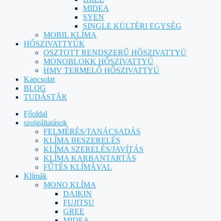
MIDEA
SYEN
SINGLE KÜLTÉRI EGYSÉG
MOBIL KLÍMA
HŐSZIVATTYÚK
OSZTOTT RENDSZERŰ HŐSZIVATTYÚ
MONOBLOKK HŐSZIVATTYÚ
HMV TERMELŐ HŐSZIVATTYÚ
Kapcsolat
BLOG
TUDÁSTÁR
Főoldal
szolgáltatások
FELMÉRÉS/TANÁCSADÁS
KLÍMA BESZERELÉS
KLÍMA SZERELÉS/JAVÍTÁS
KLÍMA KARBANTARTÁS
FŰTÉS KLÍMÁVAL
Klímák
MONO KLÍMA
DAIKIN
FUJITSU
GREE
MIDEA