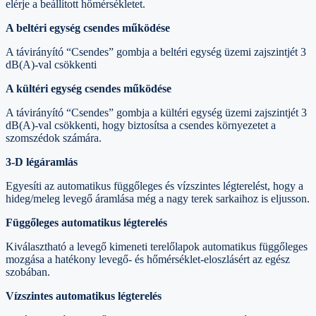
elérje a beállított hőmérsékletet.
A beltéri egység csendes működése
A távirányító “Csendes” gombja a beltéri egység üzemi zajszintjét 3
dB(A)-val csökkenti
A kültéri egység csendes működése
A távirányító “Csendes” gombja a kültéri egység üzemi zajszintjét 3
dB(A)-val csökkenti, hogy biztosítsa a csendes környezetet a
szomszédok számára.
3-D légáramlás
Egyesíti az automatikus függőleges és vízszintes légterelést, hogy a
hideg/meleg levegő áramlása még a nagy terek sarkaihoz is eljusson.
Függőleges automatikus légterelés
Kiválasztható a levegő kimeneti terelőlapok automatikus függőleges
mozgása a hatékony levegő- és hőmérséklet-eloszlásért az egész
szobában.
Vízszintes automatikus légterelés