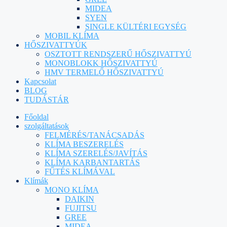
MIDEA
SYEN
SINGLE KÜLTÉRI EGYSÉG
MOBIL KLÍMA
HŐSZIVATTYÚK
OSZTOTT RENDSZERŰ HŐSZIVATTYÚ
MONOBLOKK HŐSZIVATTYÚ
HMV TERMELŐ HŐSZIVATTYÚ
Kapcsolat
BLOG
TUDÁSTÁR
Főoldal
szolgáltatások
FELMÉRÉS/TANÁCSADÁS
KLÍMA BESZERELÉS
KLÍMA SZERELÉS/JAVÍTÁS
KLÍMA KARBANTARTÁS
FŰTÉS KLÍMÁVAL
Klímák
MONO KLÍMA
DAIKIN
FUJITSU
GREE
MIDEA