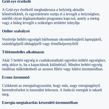
Grid-eye érzékelő
A Grid-eye érzékelő meghatározza a helyiség aktuális
hőmérsékletét, és egyenletesen osztja el a levegőt a helyiségben,
mielőtt olyan légáramoltatási programra kapcsol, amely a meleg
vagy a hideg levegőt a szükséges területre irányítja
Online szabályzó
Vezérelje beltéri egységét bárhonnan okostelefonjáról laptopjáról,
számítógépről táblagépről vagy érintőképernyőről
Többmodelles alkalmazás
Akár 5 beltéri egység is csatlakoztatható egyetlen kültéri egységhez,
még akkor is, ha a kapacitásuk különböző. Minden beltéri egység
önállóan működtethető az azonos fűtési vagy hűtési üzemmódban.
Econo üzemmód
Csökkenti az energiafogyasztást, hogy más, nagy energiaigényű
berendezéseket is használni lehessen. A funkció energiát is takarít
meg.
Energia-megtakarítás készenléti üzemmódban