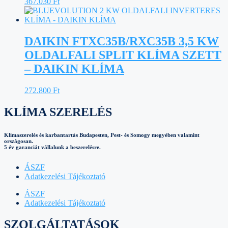
367.030
Ft
DAIKIN FTXC35B/RXC35B 3,5 KW
OLDALFALI SPLIT KLÍMA SZETT
– DAIKIN KLÍMA
272.800
Ft
KLÍMA SZERELÉS
Klímaszerelés és karbantartás Budapesten, Pest- és Somogy megyében valamint
országosan.
5 év garanciát vállalunk a beszerelésre.
ÁSZF
Adatkezelési Tájékoztató
ÁSZF
Adatkezelési Tájékoztató
SZOLGÁLTATÁSOK