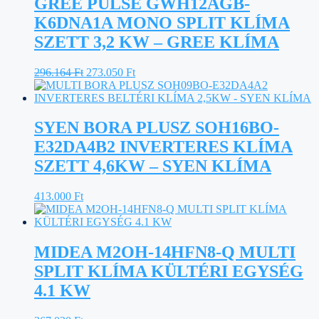
GREE PULSE GWH12AGB-
K6DNA1A MONO SPLIT KLÍMA
SZETT 3,2 KW – GREE KLÍMA
Original
Current
296.164
Ft
273.050
Ft
price
price
was:
is:
296.164 Ft.
273.050 Ft.
SYEN BORA PLUSZ SOH16BO-
E32DA4B2 INVERTERES KLÍMA
SZETT 4,6KW – SYEN KLÍMA
413.000
Ft
MIDEA M2OH-14HFN8-Q MULTI
SPLIT KLÍMA KÜLTÉRI EGYSÉG
4.1 KW