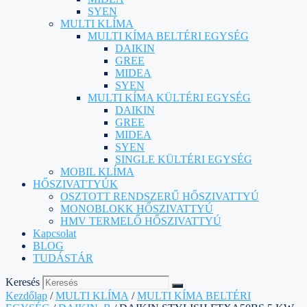
SYEN
MULTI KLÍMA
MULTI KÍMA BELTÉRI EGYSÉG
DAIKIN
GREE
MIDEA
SYEN
MULTI KÍMA KÜLTÉRI EGYSÉG
DAIKIN
GREE
MIDEA
SYEN
SINGLE KÜLTÉRI EGYSÉG
MOBIL KLÍMA
HŐSZIVATTYÚK
OSZTOTT RENDSZERŰ HŐSZIVATTYÚ
MONOBLOKK HŐSZIVATTYÚ
HMV TERMELŐ HŐSZIVATTYÚ
Kapcsolat
BLOG
TUDÁSTÁR
Keresés
Kezdőlap
/
MULTI KLÍMA
/
MULTI KÍMA BELTÉRI