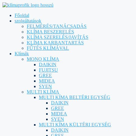
Főoldal
szolgáltatások
FELMÉRÉS/TANÁCSADÁS
KLÍMA BESZERELÉS
KLÍMA SZERELÉS/JAVÍTÁS
KLÍMA KARBANTARTÁS
FŰTÉS KLÍMÁVAL
Klímák
MONO KLÍMA
DAIKIN
FUJITSU
GREE
MIDEA
SYEN
MULTI KLÍMA
MULTI KÍMA BELTÉRI EGYSÉG
DAIKIN
GREE
MIDEA
SYEN
MULTI KÍMA KÜLTÉRI EGYSÉG
DAIKIN
GREE