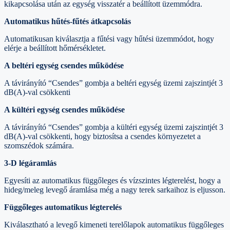
kikapcsolása után az egység visszatér a beállított üzemmódra.
Automatikus hűtés-fűtés átkapcsolás
Automatikusan kiválasztja a fűtési vagy hűtési üzemmódot, hogy
elérje a beállított hőmérsékletet.
A beltéri egység csendes működése
A távirányító “Csendes” gombja a beltéri egység üzemi zajszintjét 3
dB(A)-val csökkenti
A kültéri egység csendes működése
A távirányító “Csendes” gombja a kültéri egység üzemi zajszintjét 3
dB(A)-val csökkenti, hogy biztosítsa a csendes környezetet a
szomszédok számára.
3-D légáramlás
Egyesíti az automatikus függőleges és vízszintes légterelést, hogy a
hideg/meleg levegő áramlása még a nagy terek sarkaihoz is eljusson.
Függőleges automatikus légterelés
Kiválasztható a levegő kimeneti terelőlapok automatikus függőleges