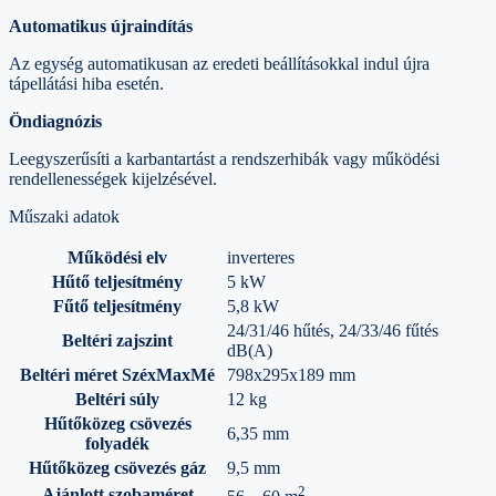
Automatikus újraindítás
Az egység automatikusan az eredeti beállításokkal indul újra
tápellátási hiba esetén.
Öndiagnózis
Leegyszerűsíti a karbantartást a rendszerhibák vagy működési
rendellenességek kijelzésével.
Műszaki adatok
Működési elv
inverteres
Hűtő teljesítmény
5 kW
Fűtő teljesítmény
5,8 kW
24/31/46 hűtés, 24/33/46 fűtés
Beltéri zajszint
dB(A)
Beltéri méret SzéxMaxMé
798x295x189 mm
Beltéri súly
12 kg
Hűtőközeg csövezés
6,35 mm
folyadék
Hűtőközeg csövezés gáz
9,5 mm
2
Ajánlott szobaméret