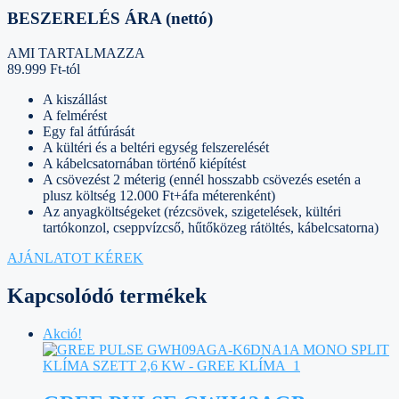
BESZERELÉS ÁRA (nettó)
AMI TARTALMAZZA
89.999 Ft-tól
A kiszállást
A felmérést
Egy fal átfúrását
A kültéri és a beltéri egység felszerelését
A kábelcsatornában történő kiépítést
A csövezést 2 méterig (ennél hosszabb csövezés esetén a
plusz költség 12.000 Ft+áfa méterenként)
Az anyagköltségeket (rézcsövek, szigetelések, kültéri
tartókonzol, cseppvízcső, hűtőközeg rátöltés, kábelcsatorna)
AJÁNLATOT KÉREK
Kapcsolódó termékek
Akció!