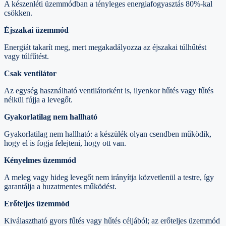
A készenléti üzemmódban a tényleges energiafogyasztás 80%-kal
csökken.
Éjszakai üzemmód
Energiát takarít meg, mert megakadályozza az éjszakai túlhűtést
vagy túlfűtést.
Csak ventilátor
Az egység használható ventilátorként is, ilyenkor hűtés vagy fűtés
nélkül fújja a levegőt.
Gyakorlatilag nem hallható
Gyakorlatilag nem hallható: a készülék olyan csendben működik,
hogy el is fogja felejteni, hogy ott van.
Kényelmes üzemmód
A meleg vagy hideg levegőt nem irányítja közvetlenül a testre, így
garantálja a huzatmentes működést.
Erőteljes üzemmód
Kiválasztható gyors fűtés vagy hűtés céljából; az erőteljes üzemmód