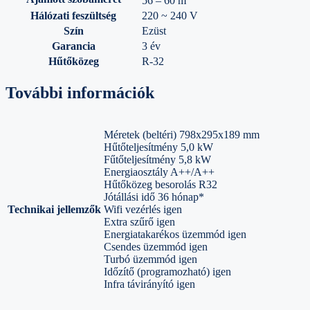
56 – 60 m
Hálózati feszültség
220 ~ 240 V
Szín
Ezüst
Garancia
3 év
Hűtőközeg
R-32
További információk
Méretek (beltéri) 798x295x189 mm
Hűtőteljesítmény 5,0 kW
Fűtőteljesítmény 5,8 kW
Energiaosztály A++/A++
Hűtőközeg besorolás R32
Jótállási idő 36 hónap*
Technikai jellemzők
Wifi vezérlés igen
Extra szűrő igen
Energiatakarékos üzemmód igen
Csendes üzemmód igen
Turbó üzemmód igen
Időzítő (programozható) igen
Infra távirányító igen