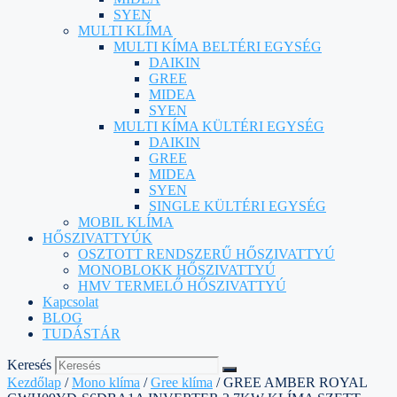
SYEN
MULTI KLÍMA
MULTI KÍMA BELTÉRI EGYSÉG
DAIKIN
GREE
MIDEA
SYEN
MULTI KÍMA KÜLTÉRI EGYSÉG
DAIKIN
GREE
MIDEA
SYEN
SINGLE KÜLTÉRI EGYSÉG
MOBIL KLÍMA
HŐSZIVATTYÚK
OSZTOTT RENDSZERŰ HŐSZIVATTYÚ
MONOBLOKK HŐSZIVATTYÚ
HMV TERMELŐ HŐSZIVATTYÚ
Kapcsolat
BLOG
TUDÁSTÁR
Keresés
Kezdőlap
/
Mono klíma
/
Gree klíma
/ GREE AMBER ROYAL