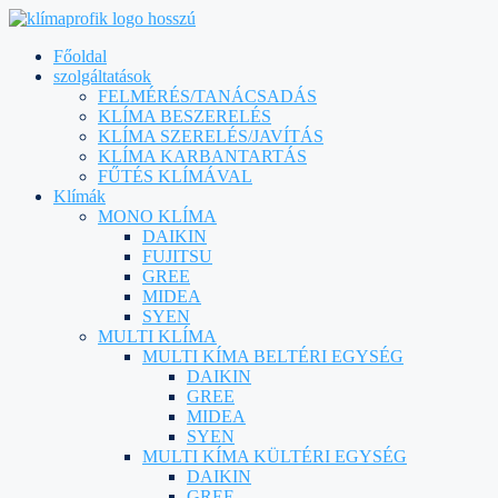
Főoldal
szolgáltatások
FELMÉRÉS/TANÁCSADÁS
KLÍMA BESZERELÉS
KLÍMA SZERELÉS/JAVÍTÁS
KLÍMA KARBANTARTÁS
FŰTÉS KLÍMÁVAL
Klímák
MONO KLÍMA
DAIKIN
FUJITSU
GREE
MIDEA
SYEN
MULTI KLÍMA
MULTI KÍMA BELTÉRI EGYSÉG
DAIKIN
GREE
MIDEA
SYEN
MULTI KÍMA KÜLTÉRI EGYSÉG
DAIKIN
GREE