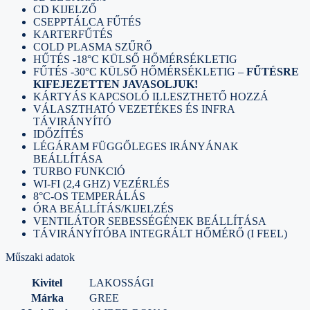
CD KIJELZŐ
CSEPPTÁLCA FŰTÉS
KARTERFŰTÉS
COLD PLASMA SZŰRŐ
HŰTÉS -18°C KÜLSŐ HŐMÉRSÉKLETIG
FŰTÉS -30°C KÜLSŐ HŐMÉRSÉKLETIG –
FŰTÉSRE
KIFEJEZETTEN JAVASOLJUK!
KÁRTYÁS KAPCSOLÓ ILLESZTHETŐ HOZZÁ
VÁLASZTHATÓ VEZETÉKES ÉS INFRA
TÁVIRÁNYÍTÓ
IDŐZÍTÉS
LÉGÁRAM FÜGGŐLEGES IRÁNYÁNAK
BEÁLLÍTÁSA
TURBO FUNKCIÓ
WI-FI (2,4 GHZ) VEZÉRLÉS
8°C-OS TEMPERÁLÁS
ÓRA BEÁLLÍTÁS/KIJELZÉS
VENTILÁTOR SEBESSÉGÉNEK BEÁLLÍTÁSA
TÁVIRÁNYÍTÓBA INTEGRÁLT HŐMÉRŐ (I FEEL)
Műszaki adatok
Kivitel
LAKOSSÁGI
Márka
GREE