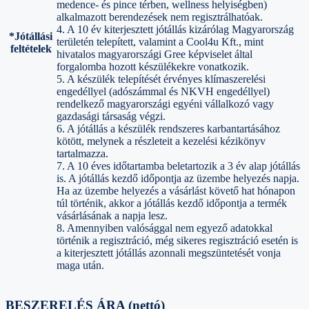
medence- és pince térben, wellness helyiségben)
alkalmazott berendezések nem regisztrálhatóak.
4. A 10 év kiterjesztett jótállás kizárólag Magyarország
*Jótállási
területén telepített, valamint a Cool4u Kft., mint
feltételek
hivatalos magyarországi Gree képviselet által
forgalomba hozott készülékekre vonatkozik.
5. A készülék telepítését érvényes klímaszerelési
engedéllyel (adószámmal és NKVH engedéllyel)
rendelkező magyarországi egyéni vállalkozó vagy
gazdasági társaság végzi.
6. A jótállás a készülék rendszeres karbantartásához
kötött, melynek a részleteit a kezelési kézikönyv
tartalmazza.
7. A 10 éves időtartamba beletartozik a 3 év alap jótállás
is. A jótállás kezdő időpontja az üzembe helyezés napja.
Ha az üzembe helyezés a vásárlást követő hat hónapon
túl történik, akkor a jótállás kezdő időpontja a termék
vásárlásának a napja lesz.
8. Amennyiben valósággal nem egyező adatokkal
történik a regisztráció, még sikeres regisztráció esetén is
a kiterjesztett jótállás azonnali megszüntetését vonja
maga után.
BESZERELÉS ÁRA (nettó)