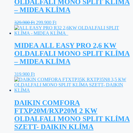
OLDALFALI MONO SPLIT KLÍMA
– MIDEA KLÍMA
Original
Current
329.900
Ft
299.900
Ft
price
price
was:
is:
329.900 Ft.
299.900 Ft.
MIDEA ALL EASY PRO 2,6 KW
OLDALFALI MONO SPLIT KLÍMA
– MIDEA KLÍMA
319.900
Ft
DAIKIN COMFORA
FTXP20M/RXP20M 2 KW
OLDALFALI MONO SPLIT KLÍMA
SZETT- DAIKIN KLÍMA