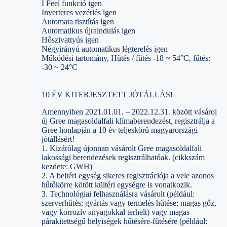
I Feel funkció igen
Inverteres vezérlés igen
Automata tisztítás igen
Automatikus újraindulás igen
Hőszivattyús igen
Négyirányú automatikus légterelés igen
Működési tartomány, Hűtés / fűtés -18 ~ 54°C, fűtés:
-30 ~ 24°C
10 ÉV KITERJESZTETT JÓTÁLLÁS!
Amennyiben 2021.01.01. – 2022.12.31. között vásárol
új Gree magasoldalfali klímaberendezést, regisztrálja a
Gree honlapján a 10 év teljeskörű magyarországi
jótállásért!
1. Kizárólag újonnan vásárolt Gree magasoldalfali
lakossági berendezések regisztrálhatóak. (cikkszám
kezdete: GWH)
2. A beltéri egység sikeres regisztrációja a vele azonos
hűtőkörre kötött kültéri egységre is vonatkozik.
3. Technológiai felhasználásra vásárolt (például:
szerverhűtés; gyártás vagy termelés hűtése; magas gőz,
vagy korrozív anyagokkal terhelt) vagy magas
párakitettségű helyiségek hűtésére-fűtésére (például: