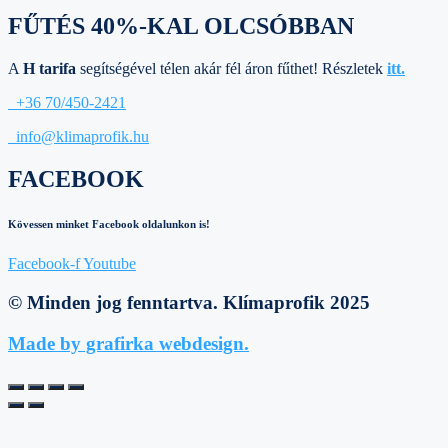
FŰTÉS 40%-KAL OLCSÓBBAN
A
H tarifa
segítségével télen akár fél áron fűthet! Részletek
itt.
+36 70/450-2421
info@klimaprofik.hu
FACEBOOK
Kövessen minket Facebook oldalunkon is!
Facebook-f
Youtube
© Minden jog fenntartva. Klímaprofik 2025
Made by grafirka webdesign.