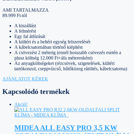
AMI TARTALMAZZA
89.999 Ft-tól
A kiszállást
A felmérést
Egy fal átfúrását
A kültéri és a beltéri egység felszerelését
A kábelcsatornában történő kiépítést
A csövezést 2 méterig (ennél hosszabb csövezés esetén a
plusz költség 12.000 Ft+áfa méterenként)
Az anyagköltségeket (rézcsövek, szigetelések, kültéri
tartókonzol, cseppvízcső, hűtőközeg rátöltés, kábelcsatorna)
AJÁNLATOT KÉREK
Kapcsolódó termékek
Akció!
MIDEA ALL EASY PRO 3,5 KW