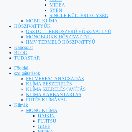
MIDEA
SYEN
SINGLE KÜLTÉRI EGYSÉG
MOBIL KLÍMA
HŐSZIVATTYÚK
OSZTOTT RENDSZERŰ HŐSZIVATTYÚ
MONOBLOKK HŐSZIVATTYÚ
HMV TERMELŐ HŐSZIVATTYÚ
Kapcsolat
BLOG
TUDÁSTÁR
Főoldal
szolgáltatások
FELMÉRÉS/TANÁCSADÁS
KLÍMA BESZERELÉS
KLÍMA SZERELÉS/JAVÍTÁS
KLÍMA KARBANTARTÁS
FŰTÉS KLÍMÁVAL
Klímák
MONO KLÍMA
DAIKIN
FUJITSU
GREE
MIDEA