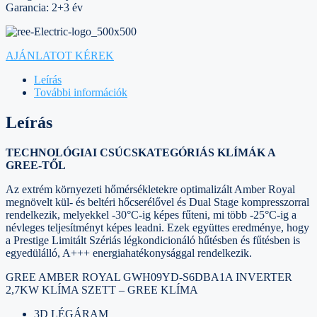
Garancia: 2+3 év
AJÁNLATOT KÉREK
Leírás
További információk
Leírás
TECHNOLÓGIAI CSÚCSKATEGÓRIÁS
KLÍMÁK A
GREE-TŐL
Az extrém környezeti hőmérsékletekre optimalizált Amber Royal
megnövelt kül- és beltéri hőcserélővel és Dual Stage kompresszorral
rendelkezik, melyekkel -30°C-ig képes fűteni, mi több -25°C-ig a
névleges teljesítményt képes leadni. Ezek együttes eredménye, hogy
a Prestige Limitált Szériás légkondicionáló hűtésben és fűtésben is
egyedülálló, A+++ energiahatékonysággal rendelkezik.
GREE AMBER ROYAL
GWH09YD-S6DBA1A
INVERTER
2,7KW KLÍMA SZETT – GREE KLÍMA
3D LÉGÁRAM