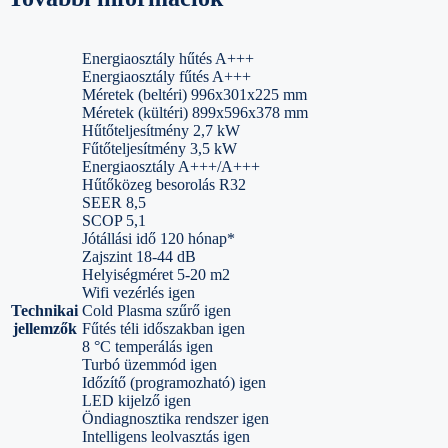
Energiaosztály hűtés A+++
Energiaosztály fűtés A+++
Méretek (beltéri) 996x301x225 mm
Méretek (kültéri) 899x596x378 mm
Hűtőteljesítmény 2,7 kW
Fűtőteljesítmény 3,5 kW
Energiaosztály A+++/A+++
Hűtőközeg besorolás R32
SEER 8,5
SCOP 5,1
Jótállási idő 120 hónap*
Zajszint 18-44 dB
Helyiségméret 5-20 m2
Wifi vezérlés igen
Technikai
Cold Plasma szűrő igen
jellemzők
Fűtés téli időszakban igen
8 °C temperálás igen
Turbó üzemmód igen
Időzítő (programozható) igen
LED kijelző igen
Öndiagnosztika rendszer igen
Intelligens leolvasztás igen