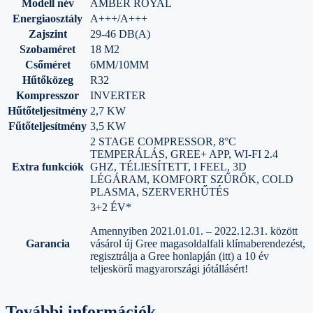
Modell név
AMBER ROYAL
Energiaosztály
A+++/A+++
Zajszint
29-46 DB(A)
Szobaméret
18 M2
Csőméret
6MM/10MM
Hűtőközeg
R32
Kompresszor
INVERTER
Hűtőteljesítmény
2,7 KW
Fűtőteljesítmény
3,5 KW
2 STAGE COMPRESSOR, 8°C
TEMPERÁLÁS, GREE+ APP, WI-FI 2.4
Extra funkciók
GHZ, TÉLIESÍTETT, I FEEL, 3D
LÉGÁRAM, KOMFORT SZŰRŐK, COLD
PLASMA, SZERVERHŰTÉS
3+2 ÉV*
Amennyiben 2021.01.01. – 2022.12.31. között
Garancia
vásárol új Gree magasoldalfali klímaberendezést,
regisztrálja a Gree honlapján (itt) a 10 év
teljeskörű magyarországi jótállásért!
További információk