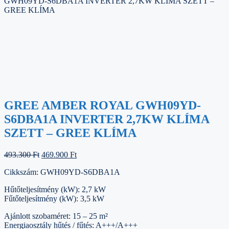
GWH09YD-S6DBA1A INVERTER 2,7KW KLÍMA SZETT –
GREE KLÍMA
GREE AMBER ROYAL GWH09YD-
S6DBA1A INVERTER 2,7KW KLÍMA
SZETT – GREE KLÍMA
Original
Current
493.300
Ft
469.900
Ft
price
price
Cikkszám:
GWH09YD-S6DBA1A
was:
is:
493.300 Ft.
469.900 Ft.
Hűtőteljesítmény (kW): 2,7 kW
Fűtőteljesítmény (kW): 3,5 kW
Ajánlott szobaméret: 15 – 25 m²
Energiaosztály hűtés / fűtés: A+++/A+++