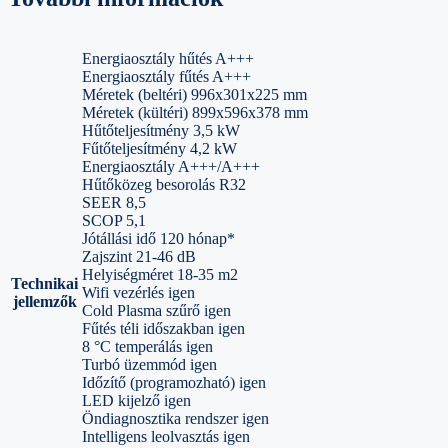
Energiaosztály hűtés A+++
Energiaosztály fűtés A+++
Méretek (beltéri) 996x301x225 mm
Méretek (kültéri) 899x596x378 mm
Hűtőteljesítmény 3,5 kW
Fűtőteljesítmény 4,2 kW
Energiaosztály A+++/A+++
Hűtőközeg besorolás R32
SEER 8,5
SCOP 5,1
Jótállási idő 120 hónap*
Zajszint 21-46 dB
Helyiségméret 18-35 m2
Technikai
Wifi vezérlés igen
jellemzők
Cold Plasma szűrő igen
Fűtés téli időszakban igen
8 °C temperálás igen
Turbó üzemmód igen
Időzítő (programozható) igen
LED kijelző igen
Öndiagnosztika rendszer igen
Intelligens leolvasztás igen