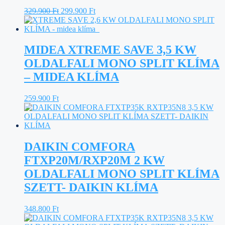
Original
Current
329.900
Ft
299.900
Ft
price
price
was:
is:
329.900 Ft.
299.900 Ft.
MIDEA XTREME SAVE 3,5 KW
OLDALFALI MONO SPLIT KLÍMA
– MIDEA KLÍMA
259.900
Ft
DAIKIN COMFORA
FTXP20M/RXP20M 2 KW
OLDALFALI MONO SPLIT KLÍMA
SZETT- DAIKIN KLÍMA
348.800
Ft