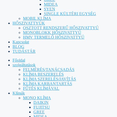
MIDEA
SYEN
SINGLE KÜLTÉRI EGYSÉG
MOBIL KLÍMA
HŐSZIVATTYÚK
OSZTOTT RENDSZERŰ HŐSZIVATTYÚ
MONOBLOKK HŐSZIVATTYÚ
HMV TERMELŐ HŐSZIVATTYÚ
Kapcsolat
BLOG
TUDÁSTÁR
Főoldal
szolgáltatások
FELMÉRÉS/TANÁCSADÁS
KLÍMA BESZERELÉS
KLÍMA SZERELÉS/JAVÍTÁS
KLÍMA KARBANTARTÁS
FŰTÉS KLÍMÁVAL
Klímák
MONO KLÍMA
DAIKIN
FUJITSU
GREE
MIDEA