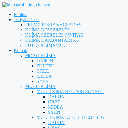
Főoldal
szolgáltatások
FELMÉRÉS/TANÁCSADÁS
KLÍMA BESZERELÉS
KLÍMA SZERELÉS/JAVÍTÁS
KLÍMA KARBANTARTÁS
FŰTÉS KLÍMÁVAL
Klímák
MONO KLÍMA
DAIKIN
FUJITSU
GREE
MIDEA
SYEN
MULTI KLÍMA
MULTI KÍMA BELTÉRI EGYSÉG
DAIKIN
GREE
MIDEA
SYEN
MULTI KÍMA KÜLTÉRI EGYSÉG
DAIKIN
GREE