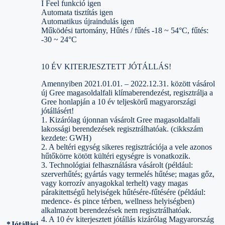
I Feel funkció igen
Automata tisztítás igen
Automatikus újraindulás igen
Működési tartomány, Hűtés / fűtés -18 ~ 54°C, fűtés:
-30 ~ 24°C
10 ÉV KITERJESZTETT JÓTÁLLÁS!
Amennyiben 2021.01.01. – 2022.12.31. között vásárol
új Gree magasoldalfali klímaberendezést, regisztrálja a
Gree honlapján a 10 év teljeskörű magyarországi
jótállásért!
1. Kizárólag újonnan vásárolt Gree magasoldalfali
lakossági berendezések regisztrálhatóak. (cikkszám
kezdete: GWH)
2. A beltéri egység sikeres regisztrációja a vele azonos
hűtőkörre kötött kültéri egységre is vonatkozik.
3. Technológiai felhasználásra vásárolt (például:
szerverhűtés; gyártás vagy termelés hűtése; magas gőz,
vagy korrozív anyagokkal terhelt) vagy magas
párakitettségű helyiségek hűtésére-fűtésére (például:
medence- és pince térben, wellness helyiségben)
alkalmazott berendezések nem regisztrálhatóak.
4. A 10 év kiterjesztett jótállás kizárólag Magyarország
*Jótállási