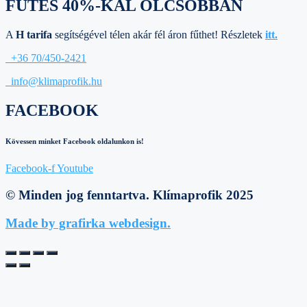
FŰTÉS 40%-KAL OLCSÓBBAN
A
H tarifa
segítségével télen akár fél áron fűthet! Részletek
itt.
+36 70/450-2421
info@klimaprofik.hu
FACEBOOK
Kövessen minket Facebook oldalunkon is!
Facebook-f
Youtube
© Minden jog fenntartva. Klímaprofik 2025
Made by grafirka webdesign.