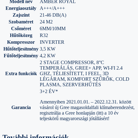
Modell név
AMBER ROYAL
Energiaosztály
A+++/A+++
Zajszint
21-46 DB(A)
Szobaméret
24 M2
Csőméret
6MM/10MM
Hűtőközeg
R32
Kompresszor
INVERTER
Hűtőteljesítmény
3,5 KW
Fűtőteljesítmény
4,2 KW
2 STAGE COMPRESSOR, 8°C
TEMPERÁLÁS, GREE+ APP, WI-FI 2.4
Extra funkciók
GHZ, TÉLIESÍTETT, I FEEL, 3D
LÉGÁRAM, KOMFORT SZŰRŐK, COLD
PLASMA, SZERVERHŰTÉS
3+2 ÉV*
Amennyiben 2021.01.01. – 2022.12.31. között
Garancia
vásárol új Gree magasoldalfali klímaberendezést,
regisztrálja a Gree honlapján (itt) a 10 év
teljeskörű magyarországi jótállásért!
További információk