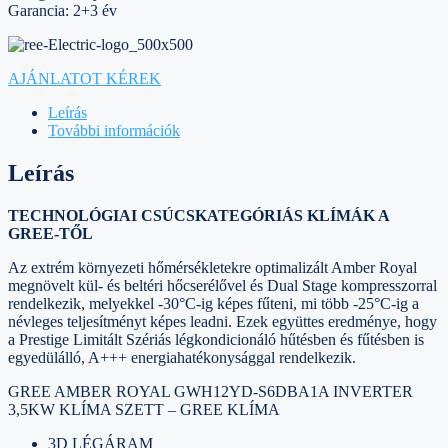
Garancia: 2+3 év
AJÁNLATOT KÉREK
Leírás
További információk
Leírás
TECHNOLÓGIAI CSÚCSKATEGÓRIÁS
KLÍMÁK A
GREE-TŐL
Az extrém környezeti hőmérsékletekre optimalizált Amber Royal
megnövelt kül- és beltéri hőcserélővel és Dual Stage kompresszorral
rendelkezik, melyekkel -30°C-ig képes fűteni, mi több -25°C-ig a
névleges teljesítményt képes leadni. Ezek együttes eredménye, hogy
a Prestige Limitált Szériás légkondicionáló hűtésben és fűtésben is
egyedülálló, A+++ energiahatékonysággal rendelkezik.
GREE AMBER ROYAL GWH12YD-S6DBA1A INVERTER
3,5KW KLÍMA SZETT – GREE KLÍMA
3D LÉGÁRAM