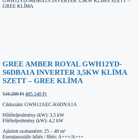
GWH12YD-S6DBA1A INVERTER 3,5KW KLÍMA SZETT –
GREE KLÍMA
GREE AMBER ROYAL GWH12YD-
S6DBA1A INVERTER 3,5KW KLÍMA
SZETT – GREE KLÍMA
Original
Current
516.200
Ft
485.140
Ft
price
price
Cikkszám: GWH12AEC-K6DNA1A
was:
is:
516.200 Ft.
485.140 Ft.
Hűtőteljesítmény (kW): 3,5 kW
Fűtőteljesítmény (kW): 4,2 kW
Ajánlott szobaméret: 25 – 40 m²
Energiaosztály hűtés / fűtés: A+++/A+++