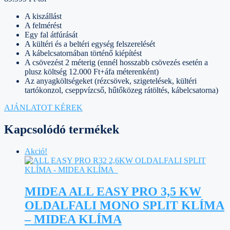
A kiszállást
A felmérést
Egy fal átfúrását
A kültéri és a beltéri egység felszerelését
A kábelcsatornában történő kiépítést
A csövezést 2 méterig (ennél hosszabb csövezés esetén a
plusz költség 12.000 Ft+áfa méterenként)
Az anyagköltségeket (rézcsövek, szigetelések, kültéri
tartókonzol, cseppvízcső, hűtőközeg rátöltés, kábelcsatorna)
AJÁNLATOT KÉREK
Kapcsolódó termékek
Akció!
MIDEA ALL EASY PRO 3,5 KW
OLDALFALI MONO SPLIT KLÍMA
– MIDEA KLÍMA