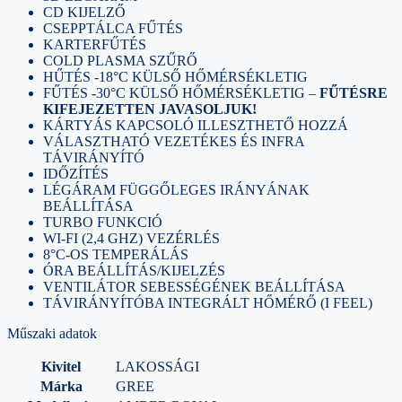
CD KIJELZŐ
CSEPPTÁLCA FŰTÉS
KARTERFŰTÉS
COLD PLASMA SZŰRŐ
HŰTÉS -18°C KÜLSŐ HŐMÉRSÉKLETIG
FŰTÉS -30°C KÜLSŐ HŐMÉRSÉKLETIG –
FŰTÉSRE
KIFEJEZETTEN JAVASOLJUK!
KÁRTYÁS KAPCSOLÓ ILLESZTHETŐ HOZZÁ
VÁLASZTHATÓ VEZETÉKES ÉS INFRA
TÁVIRÁNYÍTÓ
IDŐZÍTÉS
LÉGÁRAM FÜGGŐLEGES IRÁNYÁNAK
BEÁLLÍTÁSA
TURBO FUNKCIÓ
WI-FI (2,4 GHZ) VEZÉRLÉS
8°C-OS TEMPERÁLÁS
ÓRA BEÁLLÍTÁS/KIJELZÉS
VENTILÁTOR SEBESSÉGÉNEK BEÁLLÍTÁSA
TÁVIRÁNYÍTÓBA INTEGRÁLT HŐMÉRŐ (I FEEL)
Műszaki adatok
Kivitel
LAKOSSÁGI
Márka
GREE