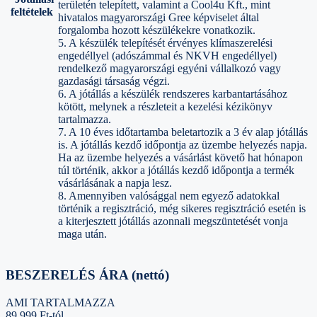
területén telepített, valamint a Cool4u Kft., mint
feltételek
hivatalos magyarországi Gree képviselet által
forgalomba hozott készülékekre vonatkozik.
5. A készülék telepítését érvényes klímaszerelési
engedéllyel (adószámmal és NKVH engedéllyel)
rendelkező magyarországi egyéni vállalkozó vagy
gazdasági társaság végzi.
6. A jótállás a készülék rendszeres karbantartásához
kötött, melynek a részleteit a kezelési kézikönyv
tartalmazza.
7. A 10 éves időtartamba beletartozik a 3 év alap jótállás
is. A jótállás kezdő időpontja az üzembe helyezés napja.
Ha az üzembe helyezés a vásárlást követő hat hónapon
túl történik, akkor a jótállás kezdő időpontja a termék
vásárlásának a napja lesz.
8. Amennyiben valósággal nem egyező adatokkal
történik a regisztráció, még sikeres regisztráció esetén is
a kiterjesztett jótállás azonnali megszüntetését vonja
maga után.
BESZERELÉS ÁRA (nettó)
AMI TARTALMAZZA
89.999 Ft-tól