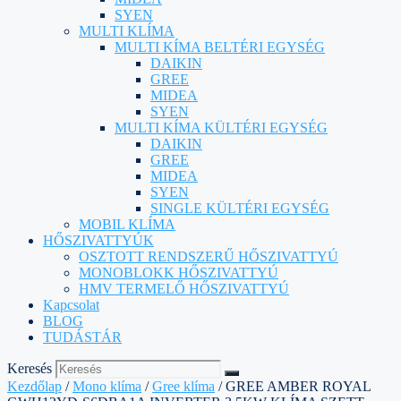
SYEN
MULTI KLÍMA
MULTI KÍMA BELTÉRI EGYSÉG
DAIKIN
GREE
MIDEA
SYEN
MULTI KÍMA KÜLTÉRI EGYSÉG
DAIKIN
GREE
MIDEA
SYEN
SINGLE KÜLTÉRI EGYSÉG
MOBIL KLÍMA
HŐSZIVATTYÚK
OSZTOTT RENDSZERŰ HŐSZIVATTYÚ
MONOBLOKK HŐSZIVATTYÚ
HMV TERMELŐ HŐSZIVATTYÚ
Kapcsolat
BLOG
TUDÁSTÁR
Keresés
Kezdőlap
/
Mono klíma
/
Gree klíma
/ GREE AMBER ROYAL