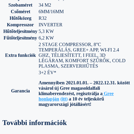
Szobaméret
34 M2
Csőméret
6MM/16MM
Hűtőközeg
R32
Kompresszor
INVERTER
Hűtőteljesítmény
5,3 KW
Fűtőteljesítmény
6,2 KW
2 STAGE COMPRESSOR, 8°C
TEMPERÁLÁS, GREE+ APP, WI-FI 2.4
Extra funkciók
GHZ, TÉLIESÍTETT, I FEEL, 3D
LÉGÁRAM, KOMFORT SZŰRŐK, COLD
PLASMA, SZERVERHŰTÉS
3+2 ÉV*
Amennyiben 2021.01.01. – 2022.12.31. között
vásárol új Gree magasoldalfali
Garancia
klímaberendezést,
regisztrálja a
Gree
honlapján
(itt)
a 10 év teljeskörű
magyarországi jótállásért!
További információk