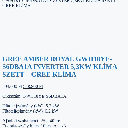
GWH18YE-S6DBA1A INVERTER 5,3KW KLÍMA SZETT –
GREE KLÍMA
GREE AMBER ROYAL GWH18YE-
S6DBA1A INVERTER 5,3KW KLÍMA
SZETT – GREE KLÍMA
Original
Current
593.000
Ft
558.800
Ft
price
price
Cikkszám: GWH18YE-S6DBA1A
was:
is:
593.000 Ft.
558.800 Ft.
Hűtőteljesítmény (kW): 5,3 kW
Fűtőteljesítmény (kW): 6,2 kW
Ajánlott szobaméret: 25 – 40 m²
Energiaosztály hűtés / fűtés: A++/A+