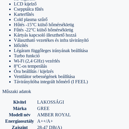
LCD kijelző
Csepptálca fűtés
Karterfűtés
Cold plasma szűrő
Hűtés -15°C külső hőmérsékletig
Fűtés -22°C külső hőmérsékletig
Kártyás kapcsoló illeszthető hozzá
Választható vezetékes és infra távirányító
Időzítés
Légáram függőleges irányának beállítása
Turbo funkció
Wi-Fi (2,4 GHz) vezérlés
8°C-os temperálás
Óra beállítás / kijelzés
Ventilátor sebességének beállítása
Távirányítóba integrált hőmérő (I FEEL)
Műszaki adatok
Kivitel
LAKOSSÁGI
Márka
GREE
Modell név
AMBER ROYAL
Energiaosztály
A++/A+
Zajszint
28-47 DB(A)