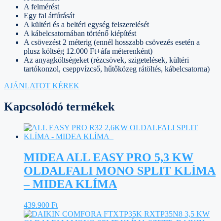
A felmérést
Egy fal átfúrását
A kültéri és a beltéri egység felszerelését
A kábelcsatornában történő kiépítést
A csövezést 2 méterig (ennél hosszabb csövezés esetén a
plusz költség 12.000 Ft+áfa méterenként)
Az anyagköltségeket (rézcsövek, szigetelések, kültéri
tartókonzol, cseppvízcső, hűtőközeg rátöltés, kábelcsatorna)
AJÁNLATOT KÉREK
Kapcsolódó termékek
MIDEA ALL EASY PRO 5,3 KW
OLDALFALI MONO SPLIT KLÍMA
– MIDEA KLÍMA
439.900
Ft