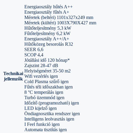
Energiaosztály hűtés A++
Energiaosztály fűtés A+
Méretek (beltéri) 1101x327x249 mm
Méretek (kültéri) 1003X790X427 mm
Hűtőteljesítmény 5,3 kW
Fűtőteljesítmény 6,2 kW
Energiaosztály A++/A+
Hűtőközeg besorolás R32
SEER 6,6
SCOP 4,4
Jótállási idő 120 hónap*
Zajszint 28-47 dB
Helyiségméret 35-50 m2
Technikai
Wifi vezérlés igen
jellemzők
Cold Plasma szűrő igen
Fűtés téli időszakban igen
8 °C temperálás igen
Turbó üzemmód igen
Időzítő (programozható) igen
LED kijelző igen
Öndiagnosztika rendszer igen
Intelligens leolvasztás igen
I Feel funkció igen
Automata tisztítás igen