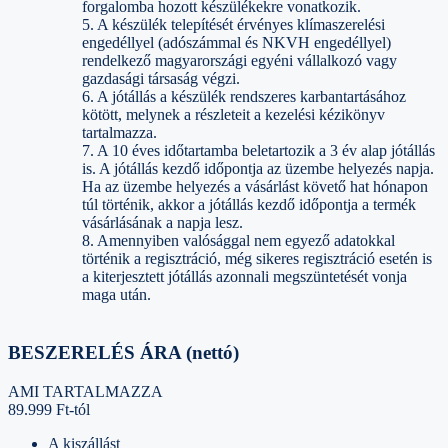
forgalomba hozott készülékekre vonatkozik.
5. A készülék telepítését érvényes klímaszerelési
engedéllyel (adószámmal és NKVH engedéllyel)
rendelkező magyarországi egyéni vállalkozó vagy
gazdasági társaság végzi.
6. A jótállás a készülék rendszeres karbantartásához
kötött, melynek a részleteit a kezelési kézikönyv
tartalmazza.
7. A 10 éves időtartamba beletartozik a 3 év alap jótállás
is. A jótállás kezdő időpontja az üzembe helyezés napja.
Ha az üzembe helyezés a vásárlást követő hat hónapon
túl történik, akkor a jótállás kezdő időpontja a termék
vásárlásának a napja lesz.
8. Amennyiben valósággal nem egyező adatokkal
történik a regisztráció, még sikeres regisztráció esetén is
a kiterjesztett jótállás azonnali megszüntetését vonja
maga után.
BESZERELÉS ÁRA (nettó)
AMI TARTALMAZZA
89.999 Ft-tól
A kiszállást