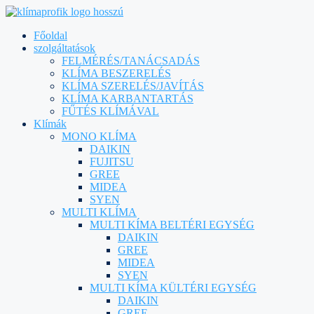
Főoldal
szolgáltatások
FELMÉRÉS/TANÁCSADÁS
KLÍMA BESZERELÉS
KLÍMA SZERELÉS/JAVÍTÁS
KLÍMA KARBANTARTÁS
FŰTÉS KLÍMÁVAL
Klímák
MONO KLÍMA
DAIKIN
FUJITSU
GREE
MIDEA
SYEN
MULTI KLÍMA
MULTI KÍMA BELTÉRI EGYSÉG
DAIKIN
GREE
MIDEA
SYEN
MULTI KÍMA KÜLTÉRI EGYSÉG
DAIKIN
GREE