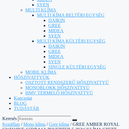
SYEN
MULTI KLÍMA
MULTI KÍMA BELTÉRI EGYSÉG
DAIKIN
GREE
MIDEA
SYEN
MULTI KÍMA KÜLTÉRI EGYSÉG
DAIKIN
GREE
MIDEA
SYEN
SINGLE KÜLTÉRI EGYSÉG
MOBIL KLÍMA
HŐSZIVATTYÚK
OSZTOTT RENDSZERŰ HŐSZIVATTYÚ
MONOBLOKK HŐSZIVATTYÚ
HMV TERMELŐ HŐSZIVATTYÚ
Kapcsolat
BLOG
TUDÁSTÁR
Keresés
Kezdőlap
/
Mono klíma
/
Gree klíma
/ GREE AMBER ROYAL