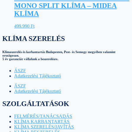
MONO SPLIT KLÍMA – MIDEA
KLÍMA
499.990
Ft
KLÍMA SZERELÉS
Klímaszerelés és karbantartás Budapesten, Pest- és Somogy megyében valamint
országosan.
5 év garanciát vállalunk a beszerelésre.
ÁSZF
Adatkezelési Tájékoztató
ÁSZF
Adatkezelési Tájékoztató
SZOLGÁLTATÁSOK
FELMÉRÉS/TANÁCSADÁS
KLÍMA KARBANTARTÁS
KLÍMA SZERELÉS/JAVÍTÁS