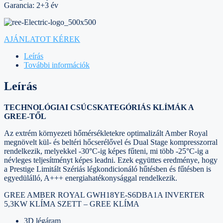
Garancia: 2+3 év
AJÁNLATOT KÉREK
Leírás
További információk
Leírás
TECHNOLÓGIAI CSÚCSKATEGÓRIÁS
KLÍMÁK A
GREE-TŐL
Az extrém környezeti hőmérsékletekre optimalizált Amber Royal
megnövelt kül- és beltéri hőcserélővel és Dual Stage kompresszorral
rendelkezik, melyekkel -30°C-ig képes fűteni, mi több -25°C-ig a
névleges teljesítményt képes leadni. Ezek együttes eredménye, hogy
a Prestige Limitált Szériás légkondicionáló hűtésben és fűtésben is
egyedülálló, A+++ energiahatékonysággal rendelkezik.
GREE AMBER ROYAL GWH18YE-S6DBA1A INVERTER
5,3KW KLÍMA SZETT – GREE KLÍMA
3D légáram