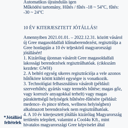
Automatikus újraindulás igen
Működési tartomány, Hűtés / fűtés -18 ~ 54°C, fűtés:
-30 ~ 24°C
10 ÉV KITERJESZTETT JÓTÁLLÁS!
Amennyiben 2021.01.01. – 2022.12.31. között vásárol
új Gree magasoldalfali klímaberendezést, regisztrálja a
Gree honlapján a 10 év teljeskörű magyarországi
jótállásért!
1. Kizárólag újonnan vásárolt Gree magasoldalfali
lakossági berendezések regisztrálhatóak. (cikkszám
kezdete: GWH)
2. A beltéri egység sikeres regisztrációja a vele azonos
hűtőkörre kötött kültéri egységre is vonatkozik.
3. Technológiai felhasználásra vásárolt (például:
szerverhűtés; gyártás vagy termelés hűtése; magas gőz,
vagy korrozív anyagokkal terhelt) vagy magas
párakitettségű helyiségek hűtésére-fűtésére (például:
medence- és pince térben, wellness helyiségben)
alkalmazott berendezések nem regisztrálhatóak.
4. A 10 év kiterjesztett jótállás kizárólag Magyarország
*Jótállási
területén telepített, valamint a Cool4u Kft., mint
feltételek
hivatalos magyarországi Gree képviselet által