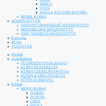
MIDEA
SYEN
SINGLE KÜLTÉRI EGYSÉG
MOBIL KLÍMA
HŐSZIVATTYÚK
OSZTOTT RENDSZERŰ HŐSZIVATTYÚ
MONOBLOKK HŐSZIVATTYÚ
HMV TERMELŐ HŐSZIVATTYÚ
Kapcsolat
BLOG
TUDÁSTÁR
Főoldal
szolgáltatások
FELMÉRÉS/TANÁCSADÁS
KLÍMA BESZERELÉS
KLÍMA SZERELÉS/JAVÍTÁS
KLÍMA KARBANTARTÁS
FŰTÉS KLÍMÁVAL
Klímák
MONO KLÍMA
DAIKIN
FUJITSU
GREE
MIDEA