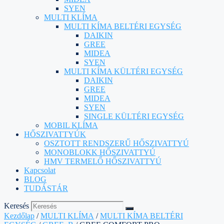
SYEN
MULTI KLÍMA
MULTI KÍMA BELTÉRI EGYSÉG
DAIKIN
GREE
MIDEA
SYEN
MULTI KÍMA KÜLTÉRI EGYSÉG
DAIKIN
GREE
MIDEA
SYEN
SINGLE KÜLTÉRI EGYSÉG
MOBIL KLÍMA
HŐSZIVATTYÚK
OSZTOTT RENDSZERŰ HŐSZIVATTYÚ
MONOBLOKK HŐSZIVATTYÚ
HMV TERMELŐ HŐSZIVATTYÚ
Kapcsolat
BLOG
TUDÁSTÁR
Keresés
Kezdőlap
/
MULTI KLÍMA
/
MULTI KÍMA BELTÉRI