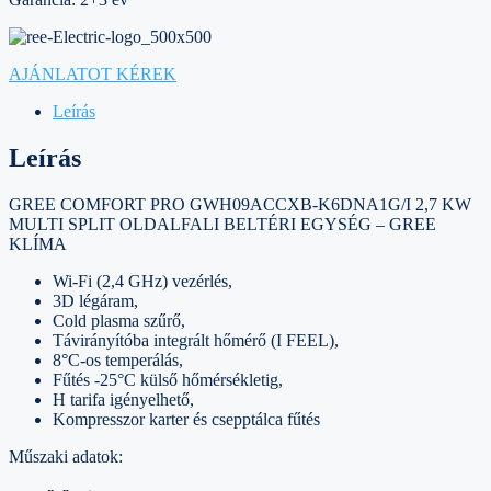
AJÁNLATOT KÉREK
Leírás
Leírás
GREE COMFORT PRO GWH09ACCXB-K6DNA1G/I 2,7 KW
MULTI SPLIT OLDALFALI BELTÉRI EGYSÉG – GREE
KLÍMA
Wi-Fi (2,4 GHz) vezérlés,
3D légáram,
Cold plasma szűrő,
Távirányítóba integrált hőmérő (I FEEL),
8°C-os temperálás,
Fűtés -25°C külső hőmérsékletig,
H tarifa igényelhető,
Kompresszor karter és csepptálca fűtés
Műszaki adatok: