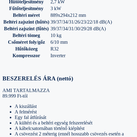
Hűtőteljesítmény
2,7 kW
Fűtőteljesítmény
3 kW
Beltéri méret
889x294x212 mm
Beltéri zajszint (hűtés)
39/37/34/31/26/23/22/18 dB(A)
Beltéri zajszint (fűtés)
39/37/34/31/30/29/28 dB(A)
Beltéri tömeg
10 kg
Csőméret foly/gőz
6/10 mm
Hűtőközeg
R32
Kompresszor
Inverter
BESZERELÉS ÁRA (nettó)
AMI TARTALMAZZA
89.999 Ft-tól
A kiszállást
A felmérést
Egy fal átfúrását
A kültéri és a beltéri egység felszerelését
A kábelcsatornában történő kiépítést
A csövezést 2 méterig (ennél hosszabb csövezés esetén a