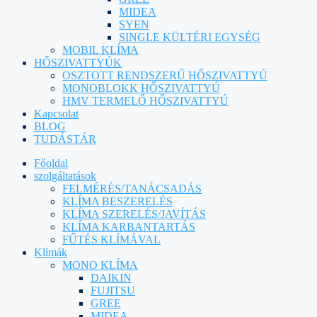
MIDEA
SYEN
SINGLE KÜLTÉRI EGYSÉG
MOBIL KLÍMA
HŐSZIVATTYÚK
OSZTOTT RENDSZERŰ HŐSZIVATTYÚ
MONOBLOKK HŐSZIVATTYÚ
HMV TERMELŐ HŐSZIVATTYÚ
Kapcsolat
BLOG
TUDÁSTÁR
Főoldal
szolgáltatások
FELMÉRÉS/TANÁCSADÁS
KLÍMA BESZERELÉS
KLÍMA SZERELÉS/JAVÍTÁS
KLÍMA KARBANTARTÁS
FŰTÉS KLÍMÁVAL
Klímák
MONO KLÍMA
DAIKIN
FUJITSU
GREE
MIDEA