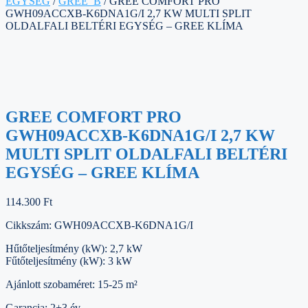
EGYSÉG
/
GREE_B
/ GREE COMFORT PRO
GWH09ACCXB-K6DNA1G/I 2,7 KW MULTI SPLIT
OLDALFALI BELTÉRI EGYSÉG – GREE KLÍMA
GREE COMFORT PRO
GWH09ACCXB-K6DNA1G/I 2,7 KW
MULTI SPLIT OLDALFALI BELTÉRI
EGYSÉG – GREE KLÍMA
114.300
Ft
Cikkszám: GWH09ACCXB-K6DNA1G/I
Hűtőteljesítmény (kW): 2,7 kW
Fűtőteljesítmény (kW): 3 kW
Ajánlott szobaméret: 15-25 m²
Garancia: 2+3 év