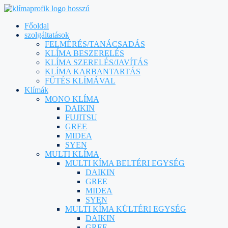
Főoldal
szolgáltatások
FELMÉRÉS/TANÁCSADÁS
KLÍMA BESZERELÉS
KLÍMA SZERELÉS/JAVÍTÁS
KLÍMA KARBANTARTÁS
FŰTÉS KLÍMÁVAL
Klímák
MONO KLÍMA
DAIKIN
FUJITSU
GREE
MIDEA
SYEN
MULTI KLÍMA
MULTI KÍMA BELTÉRI EGYSÉG
DAIKIN
GREE
MIDEA
SYEN
MULTI KÍMA KÜLTÉRI EGYSÉG
DAIKIN
GREE