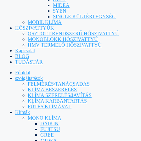
MIDEA
SYEN
SINGLE KÜLTÉRI EGYSÉG
MOBIL KLÍMA
HŐSZIVATTYÚK
OSZTOTT RENDSZERŰ HŐSZIVATTYÚ
MONOBLOKK HŐSZIVATTYÚ
HMV TERMELŐ HŐSZIVATTYÚ
Kapcsolat
BLOG
TUDÁSTÁR
Főoldal
szolgáltatások
FELMÉRÉS/TANÁCSADÁS
KLÍMA BESZERELÉS
KLÍMA SZERELÉS/JAVÍTÁS
KLÍMA KARBANTARTÁS
FŰTÉS KLÍMÁVAL
Klímák
MONO KLÍMA
DAIKIN
FUJITSU
GREE
MIDEA