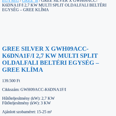
EGYSÉG
/
GREE_B
/ GREE SILVER X GWH09ACC-
K6DNA1F/I 2,7 KW MULTI SPLIT OLDALFALI BELTÉRI
EGYSÉG – GREE KLÍMA
GREE SILVER X GWH09ACC-
K6DNA1F/I 2,7 KW MULTI SPLIT
OLDALFALI BELTÉRI EGYSÉG –
GREE KLÍMA
139.500
Ft
Cikkszám: GWH09ACC-K6DNA1F/I
Hűtőteljesítmény (kW): 2,7 KW
Fűtőteljesítmény (kW): 3 KW
Ajánlott szobaméret: 15-25 m²