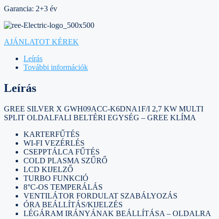
Garancia: 2+3 év
AJÁNLATOT KÉREK
Leírás
További információk
Leírás
GREE SILVER X GWH09ACC-K6DNA1F/I 2,7 KW MULTI
SPLIT OLDALFALI BELTÉRI EGYSÉG – GREE KLÍMA
KARTERFŰTÉS
WI-FI VEZÉRLÉS
CSEPPTÁLCA FŰTÉS
COLD PLASMA SZŰRŐ
LCD KIJELZŐ
TURBO FUNKCIÓ
8°C-OS TEMPERÁLÁS
VENTILÁTOR FORDULAT SZABÁLYOZÁS
ÓRA BEÁLLÍTÁS/KIJELZÉS
LÉGÁRAM IRÁNYÁNAK BEÁLLÍTÁSA – OLDALRA