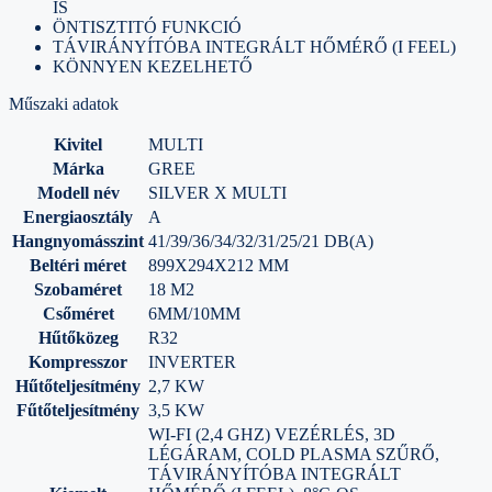
IS
ÖNTISZTITÓ FUNKCIÓ
TÁVIRÁNYÍTÓBA INTEGRÁLT HŐMÉRŐ (I FEEL)
KÖNNYEN KEZELHETŐ
Műszaki adatok
Kivitel
MULTI
Márka
GREE
Modell név
SILVER X MULTI
Energiaosztály
A
Hangnyomásszint
41/39/36/34/32/31/25/21 DB(A)
Beltéri méret
899X294X212 MM
Szobaméret
18 M2
Csőméret
6MM/10MM
Hűtőközeg
R32
Kompresszor
INVERTER
Hűtőteljesítmény
2,7 KW
Fűtőteljesítmény
3,5 KW
WI-FI (2,4 GHZ) VEZÉRLÉS, 3D
LÉGÁRAM, COLD PLASMA SZŰRŐ,
TÁVIRÁNYÍTÓBA INTEGRÁLT