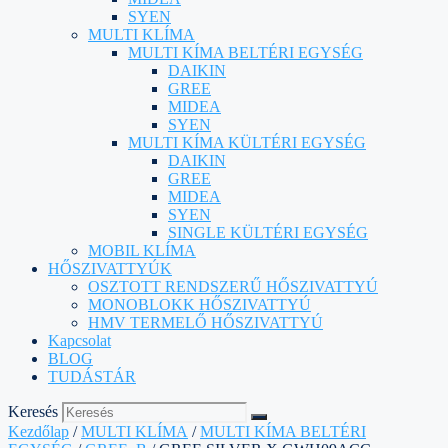
SYEN
MULTI KLÍMA
MULTI KÍMA BELTÉRI EGYSÉG
DAIKIN
GREE
MIDEA
SYEN
MULTI KÍMA KÜLTÉRI EGYSÉG
DAIKIN
GREE
MIDEA
SYEN
SINGLE KÜLTÉRI EGYSÉG
MOBIL KLÍMA
HŐSZIVATTYÚK
OSZTOTT RENDSZERŰ HŐSZIVATTYÚ
MONOBLOKK HŐSZIVATTYÚ
HMV TERMELŐ HŐSZIVATTYÚ
Kapcsolat
BLOG
TUDÁSTÁR
Keresés
Kezdőlap
/
MULTI KLÍMA
/
MULTI KÍMA BELTÉRI