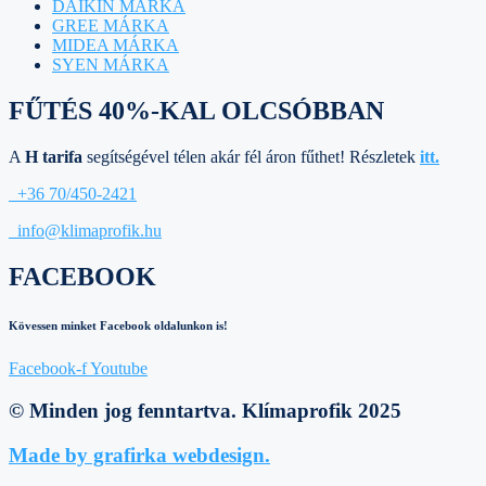
DAIKIN MÁRKA
GREE MÁRKA
MIDEA MÁRKA
SYEN MÁRKA
FŰTÉS 40%-KAL OLCSÓBBAN
A
H tarifa
segítségével télen akár fél áron fűthet! Részletek
itt.
+36 70/450-2421
info@klimaprofik.hu
FACEBOOK
Kövessen minket Facebook oldalunkon is!
Facebook-f
Youtube
© Minden jog fenntartva. Klímaprofik 2025
Made by grafirka webdesign.