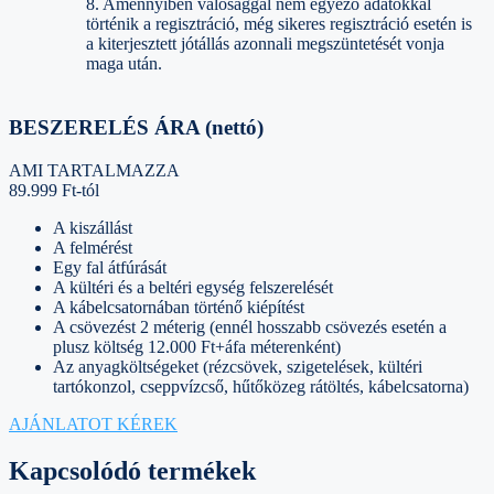
8. Amennyiben valósággal nem egyező adatokkal
történik a regisztráció, még sikeres regisztráció esetén is
a kiterjesztett jótállás azonnali megszüntetését vonja
maga után.
BESZERELÉS ÁRA (nettó)
AMI TARTALMAZZA
89.999 Ft-tól
A kiszállást
A felmérést
Egy fal átfúrását
A kültéri és a beltéri egység felszerelését
A kábelcsatornában történő kiépítést
A csövezést 2 méterig (ennél hosszabb csövezés esetén a
plusz költség 12.000 Ft+áfa méterenként)
Az anyagköltségeket (rézcsövek, szigetelések, kültéri
tartókonzol, cseppvízcső, hűtőközeg rátöltés, kábelcsatorna)
AJÁNLATOT KÉREK
Kapcsolódó termékek