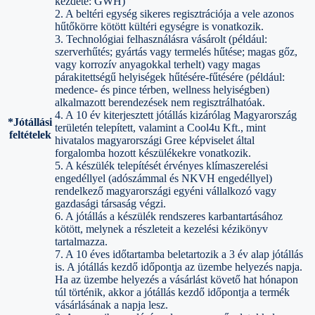
kezdete: GWH)
2. A beltéri egység sikeres regisztrációja a vele azonos
hűtőkörre kötött kültéri egységre is vonatkozik.
3. Technológiai felhasználásra vásárolt (például:
szerverhűtés; gyártás vagy termelés hűtése; magas gőz,
vagy korrozív anyagokkal terhelt) vagy magas
párakitettségű helyiségek hűtésére-fűtésére (például:
medence- és pince térben, wellness helyiségben)
alkalmazott berendezések nem regisztrálhatóak.
4. A 10 év kiterjesztett jótállás kizárólag Magyarország
*Jótállási
területén telepített, valamint a Cool4u Kft., mint
feltételek
hivatalos magyarországi Gree képviselet által
forgalomba hozott készülékekre vonatkozik.
5. A készülék telepítését érvényes klímaszerelési
engedéllyel (adószámmal és NKVH engedéllyel)
rendelkező magyarországi egyéni vállalkozó vagy
gazdasági társaság végzi.
6. A jótállás a készülék rendszeres karbantartásához
kötött, melynek a részleteit a kezelési kézikönyv
tartalmazza.
7. A 10 éves időtartamba beletartozik a 3 év alap jótállás
is. A jótállás kezdő időpontja az üzembe helyezés napja.
Ha az üzembe helyezés a vásárlást követő hat hónapon
túl történik, akkor a jótállás kezdő időpontja a termék
vásárlásának a napja lesz.