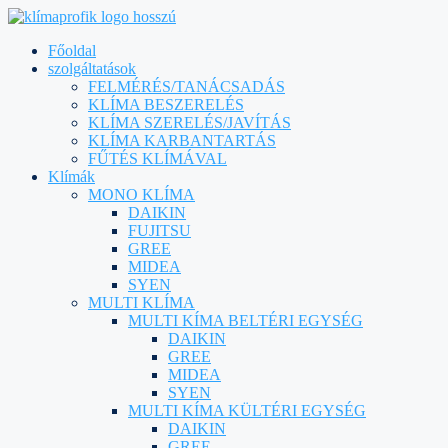
Főoldal
szolgáltatások
FELMÉRÉS/TANÁCSADÁS
KLÍMA BESZERELÉS
KLÍMA SZERELÉS/JAVÍTÁS
KLÍMA KARBANTARTÁS
FŰTÉS KLÍMÁVAL
Klímák
MONO KLÍMA
DAIKIN
FUJITSU
GREE
MIDEA
SYEN
MULTI KLÍMA
MULTI KÍMA BELTÉRI EGYSÉG
DAIKIN
GREE
MIDEA
SYEN
MULTI KÍMA KÜLTÉRI EGYSÉG
DAIKIN
GREE