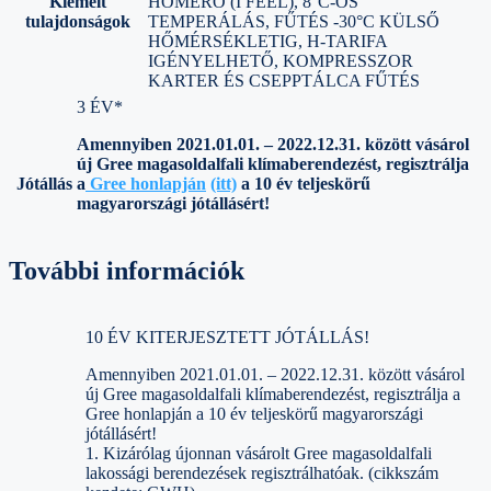
Kiemelt
HŐMÉRŐ (I FEEL), 8°C-OS
tulajdonságok
TEMPERÁLÁS, FŰTÉS -30°C KÜLSŐ
HŐMÉRSÉKLETIG, H-TARIFA
IGÉNYELHETŐ, KOMPRESSZOR
KARTER ÉS CSEPPTÁLCA FŰTÉS
3 ÉV*
Amennyiben 2021.01.01. – 2022.12.31. között vásárol
új Gree magasoldalfali klímaberendezést,
regisztrálja
Jótállás
a
Gree honlapján
(itt)
a 10 év teljeskörű
magyarországi jótállásért!
További információk
10 ÉV KITERJESZTETT JÓTÁLLÁS!
Amennyiben 2021.01.01. – 2022.12.31. között vásárol
új Gree magasoldalfali klímaberendezést, regisztrálja a
Gree honlapján a 10 év teljeskörű magyarországi
jótállásért!
1. Kizárólag újonnan vásárolt Gree magasoldalfali
lakossági berendezések regisztrálhatóak. (cikkszám