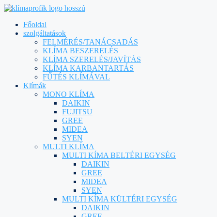
Főoldal
szolgáltatások
FELMÉRÉS/TANÁCSADÁS
KLÍMA BESZERELÉS
KLÍMA SZERELÉS/JAVÍTÁS
KLÍMA KARBANTARTÁS
FŰTÉS KLÍMÁVAL
Klímák
MONO KLÍMA
DAIKIN
FUJITSU
GREE
MIDEA
SYEN
MULTI KLÍMA
MULTI KÍMA BELTÉRI EGYSÉG
DAIKIN
GREE
MIDEA
SYEN
MULTI KÍMA KÜLTÉRI EGYSÉG
DAIKIN
GREE