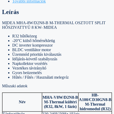
További információk
Leírás
MIDEA MHA-8W/D2N8-B M-THERMAL OSZTOTT SPLIT
HŐSZIVATTYÚ 8 KW- MIDEA
R32 hűtőközeg
-20°C külső hőmérsékletig
DC inverter kompresszor
BLDC ventillátor motor
Üzemmód prioritás kiválasztás
Időjárás-követő szabályozás
Napkollektor vezérlés
Vezetékes távirányító
Gyors beüzemelés
Hűtés / Fűtés / Használati melegvíz
Műszaki adatok
HB-
MHA-V8W/D2N8-B
A100/CD30GN8-B
Név
M-Thermal kültéri
M-Thermal
(R32, 8kW, 1 fázis)
hidromodul (R32)
Tápfeszültség
220-240V,50Hz,1Fázis