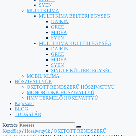
SYEN
MULTI KLÍMA
MULTI KÍMA BELTÉRI EGYSÉG
DAIKIN
GREE
MIDEA
SYEN
MULTI KÍMA KÜLTÉRI EGYSÉG
DAIKIN
GREE
MIDEA
SYEN
SINGLE KÜLTÉRI EGYSÉG
MOBIL KLÍMA
HŐSZIVATTYÚK
OSZTOTT RENDSZERŰ HŐSZIVATTYÚ
MONOBLOKK HŐSZIVATTYÚ
HMV TERMELŐ HŐSZIVATTYÚ
Kapcsolat
BLOG
TUDÁSTÁR
Keresés
Kezdőlap
/
Hőszivattyúk
/
OSZTOTT RENDSZERŰ