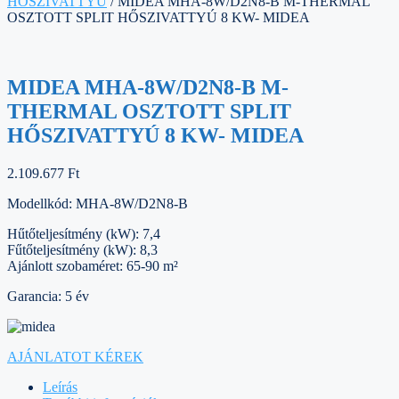
HŐSZIVATTYÚ
/ MIDEA MHA-8W/D2N8-B M-THERMAL
OSZTOTT SPLIT HŐSZIVATTYÚ 8 KW- MIDEA
MIDEA MHA-8W/D2N8-B M-
THERMAL OSZTOTT SPLIT
HŐSZIVATTYÚ 8 KW- MIDEA
2.109.677
Ft
Modellkód: MHA-8W/D2N8-B
Hűtőteljesítmény (kW): 7,4
Fűtőteljesítmény (kW): 8,3
Ajánlott szobaméret: 65-90 m²
Garancia: 5 év
AJÁNLATOT KÉREK
Leírás