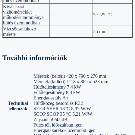
fűtés üzemmódban
Kiválasztott
vízhőmérséklet
–
5 ~ 25 °C
működési tartománya
hűtés üzemmódban
Vízcsőcsatlakozó
–
25 mm
mérete
További információk
Méretek (beltéri) 420 x 790 x 270 mm
Méretek (kültéri) 1118 x 865 x 523 mm
Hűtőteljesítmény 7,4 kW
Fűtőteljesítmény 8,3 kW
Energiaosztály A++
Technikai
Hűtőközeg besorolás R32
jellemzők
SEER SEER 18°C 8,95 W/W
SCOP SCOP 35 °C 5,21 W/W
Zajszint 59/42 dB
Fűtés téli időszakban igen
Energiatakarékos üzemmód igen