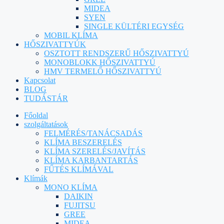
MIDEA
SYEN
SINGLE KÜLTÉRI EGYSÉG
MOBIL KLÍMA
HŐSZIVATTYÚK
OSZTOTT RENDSZERŰ HŐSZIVATTYÚ
MONOBLOKK HŐSZIVATTYÚ
HMV TERMELŐ HŐSZIVATTYÚ
Kapcsolat
BLOG
TUDÁSTÁR
Főoldal
szolgáltatások
FELMÉRÉS/TANÁCSADÁS
KLÍMA BESZERELÉS
KLÍMA SZERELÉS/JAVÍTÁS
KLÍMA KARBANTARTÁS
FŰTÉS KLÍMÁVAL
Klímák
MONO KLÍMA
DAIKIN
FUJITSU
GREE
MIDEA