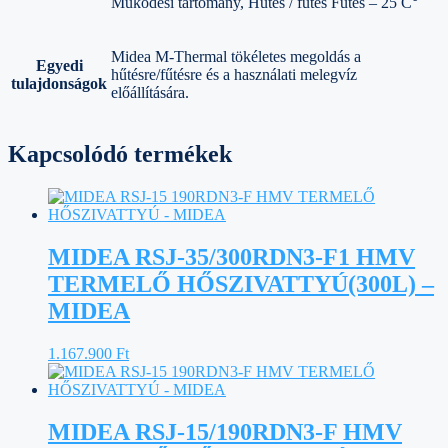
Működési tartomány, Hűtés / fűtés Fűtés – 25 C°
Midea M-Thermal tökéletes megoldás a
Egyedi
hűtésre/fűtésre és a használati melegvíz
tulajdonságok
előállítására.
Kapcsolódó termékek
MIDEA RSJ-35/300RDN3-F1 HMV
TERMELŐ HŐSZIVATTYÚ(300L) –
MIDEA
1.167.900
Ft
MIDEA RSJ-15/190RDN3-F HMV