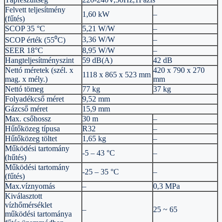
Felvett teljesítmény
1,60 kW
–
(fűtés)
SCOP 35 °C
5,21 W/W
–
3,36 W/W
–
SCOP érték (55⁰C)
SEER 18°C
8,95 W/W
–
Hangteljesítményszint
59 dB(A)
42 dB
Nettó méretek (szél. x
420 x 790 x 270
1118 x 865 x 523 mm
mag. x mély.)
mm
Nettó tömeg
77 kg
37 kg
Folyadékcső méret
9,52 mm
Gázcső méret
15,9 mm
Max. csőhossz
30 m
–
Hűtőközeg típusa
R32
–
Hűtőközeg töltet
1,65 kg
–
Működési tartomány
-5 – 43 °C
–
(hűtés)
Működési tartomány
-25 – 35 °C
–
(fűtés)
Max.víznyomás
–
0,3 MPa
Kiválasztott
vízhőmérséklet
–
25 ~ 65
működési tartománya