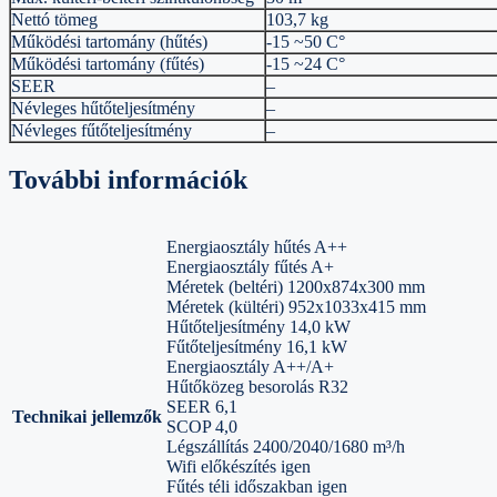
Nettó tömeg
103,7 kg
Működési tartomány (hűtés)
-15 ~50 C°
Működési tartomány (fűtés)
-15 ~24 C°
SEER
–
Névleges hűtőteljesítmény
–
Névleges fűtőteljesítmény
–
További információk
Energiaosztály hűtés A++
Energiaosztály fűtés A+
Méretek (beltéri) 1200x874x300 mm
Méretek (kültéri) 952x1033x415 mm
Hűtőteljesítmény 14,0 kW
Fűtőteljesítmény 16,1 kW
Energiaosztály A++/A+
Hűtőközeg besorolás R32
SEER 6,1
Technikai jellemzők
SCOP 4,0
Légszállítás 2400/2040/1680 m³/h
Wifi előkészítés igen
Fűtés téli időszakban igen