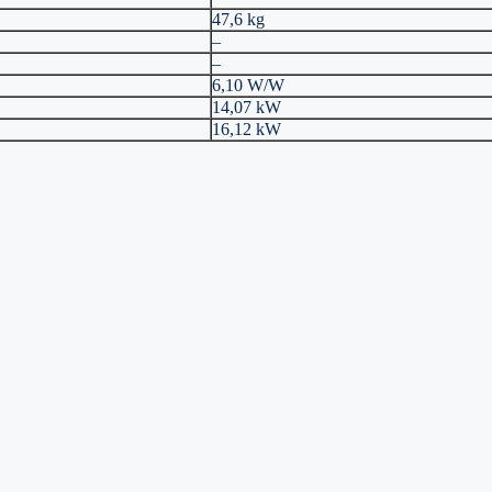
47,6 kg
–
–
6,10 W/W
14,07 kW
16,12 kW