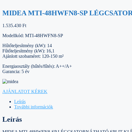
MIDEA MTI-48HWFN8-SP LÉGCSATOR
1.535.430
Ft
Modellkód: MTI-48HWFN8-SP
Hűtőteljesítmény (kW): 14
Fűtőteljesítmény (kW): 16,1
Ajánlott szobaméret: 120-150 m²
Energiaosztály (hűtés/fűtés): A++/A+
Garancia: 5 év
AJÁNLATOT KÉREK
Leírás
További információk
Leírás
MIDEA MTI-48HWFN8-SP LÉGCSATORNÁZHATÓ SPLIT KLÍ