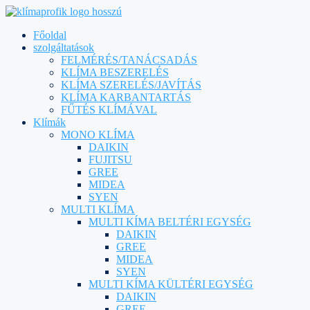
Főoldal
szolgáltatások
FELMÉRÉS/TANÁCSADÁS
KLÍMA BESZERELÉS
KLÍMA SZERELÉS/JAVÍTÁS
KLÍMA KARBANTARTÁS
FŰTÉS KLÍMÁVAL
Klímák
MONO KLÍMA
DAIKIN
FUJITSU
GREE
MIDEA
SYEN
MULTI KLÍMA
MULTI KÍMA BELTÉRI EGYSÉG
DAIKIN
GREE
MIDEA
SYEN
MULTI KÍMA KÜLTÉRI EGYSÉG
DAIKIN
GREE