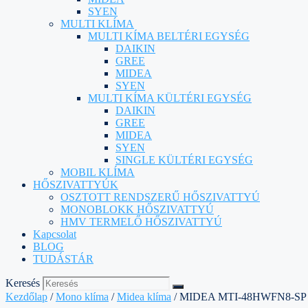
SYEN
MULTI KLÍMA
MULTI KÍMA BELTÉRI EGYSÉG
DAIKIN
GREE
MIDEA
SYEN
MULTI KÍMA KÜLTÉRI EGYSÉG
DAIKIN
GREE
MIDEA
SYEN
SINGLE KÜLTÉRI EGYSÉG
MOBIL KLÍMA
HŐSZIVATTYÚK
OSZTOTT RENDSZERŰ HŐSZIVATTYÚ
MONOBLOKK HŐSZIVATTYÚ
HMV TERMELŐ HŐSZIVATTYÚ
Kapcsolat
BLOG
TUDÁSTÁR
Keresés
Kezdőlap
/
Mono klíma
/
Midea klíma
/ MIDEA MTI-48HWFN8-S