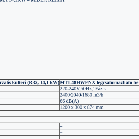
is kültéri (R32, 14,1 kW)
MTI-48HWFNX légcsatornázható belt
220-240V,50Hz,1Fázis
2400/2040/1680 m3/h
66 dB(A)
1200 x 300 x 874 mm
–
–
–