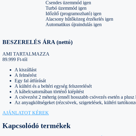
Csendes üzemmód igen
Turbó üzemmód igen
Időzítő (programozható) igen
Alacsony hűtőközeg érzékelés igen
Automatikus újraindulás igen
BESZERELÉS ÁRA (nettó)
AMI TARTALMAZZA
89.999 Ft-tól
A kiszállást
A felmérést
Egy fal átfúrását
A kültéri és a beltéri egység felszerelését
A kábelcsatornában történő kiépítést
A csövezést 2 méterig (ennél hosszabb csövezés esetén a plusz
Az anyagköltségeket (rézcsövek, szigetelések, kültéri tartókonz
AJÁNLATOT KÉREK
Kapcsolódó termékek