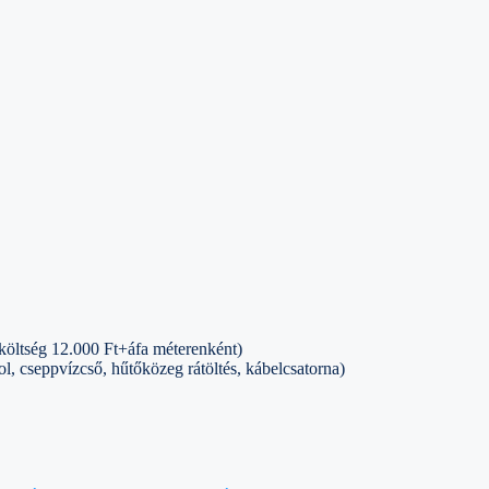
 költség 12.000 Ft+áfa méterenként)
ol, cseppvízcső, hűtőközeg rátöltés, kábelcsatorna)