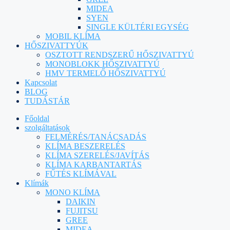
MIDEA
SYEN
SINGLE KÜLTÉRI EGYSÉG
MOBIL KLÍMA
HŐSZIVATTYÚK
OSZTOTT RENDSZERŰ HŐSZIVATTYÚ
MONOBLOKK HŐSZIVATTYÚ
HMV TERMELŐ HŐSZIVATTYÚ
Kapcsolat
BLOG
TUDÁSTÁR
Főoldal
szolgáltatások
FELMÉRÉS/TANÁCSADÁS
KLÍMA BESZERELÉS
KLÍMA SZERELÉS/JAVÍTÁS
KLÍMA KARBANTARTÁS
FŰTÉS KLÍMÁVAL
Klímák
MONO KLÍMA
DAIKIN
FUJITSU
GREE
MIDEA