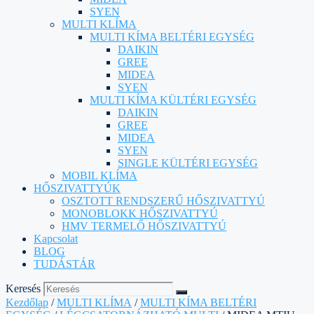
SYEN
MULTI KLÍMA
MULTI KÍMA BELTÉRI EGYSÉG
DAIKIN
GREE
MIDEA
SYEN
MULTI KÍMA KÜLTÉRI EGYSÉG
DAIKIN
GREE
MIDEA
SYEN
SINGLE KÜLTÉRI EGYSÉG
MOBIL KLÍMA
HŐSZIVATTYÚK
OSZTOTT RENDSZERŰ HŐSZIVATTYÚ
MONOBLOKK HŐSZIVATTYÚ
HMV TERMELŐ HŐSZIVATTYÚ
Kapcsolat
BLOG
TUDÁSTÁR
Keresés
Kezdőlap
/
MULTI KLÍMA
/
MULTI KÍMA BELTÉRI