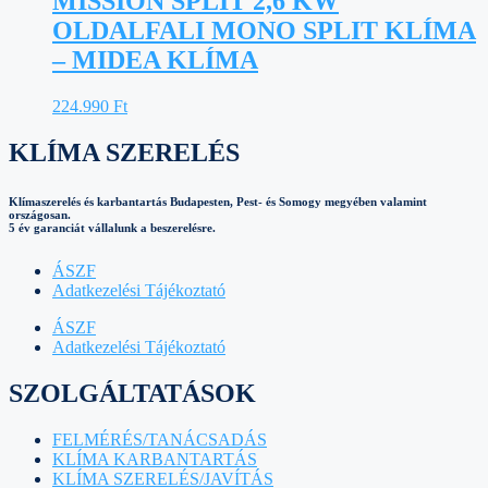
MISSION SPLIT 2,6 KW
OLDALFALI MONO SPLIT KLÍMA
– MIDEA KLÍMA
224.990
Ft
KLÍMA SZERELÉS
Klímaszerelés és karbantartás Budapesten, Pest- és Somogy megyében valamint
országosan.
5 év garanciát vállalunk a beszerelésre.
ÁSZF
Adatkezelési Tájékoztató
ÁSZF
Adatkezelési Tájékoztató
SZOLGÁLTATÁSOK
FELMÉRÉS/TANÁCSADÁS
KLÍMA KARBANTARTÁS
KLÍMA SZERELÉS/JAVÍTÁS