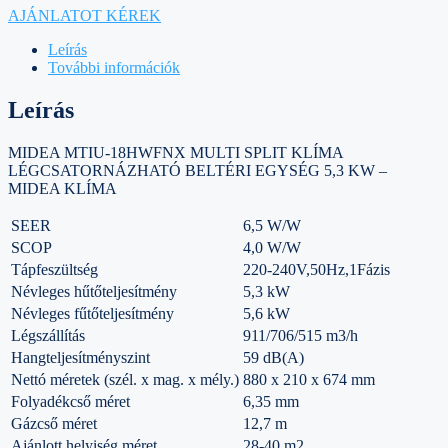
AJÁNLATOT KÉREK
Leírás
További információk
Leírás
MIDEA MTIU-18HWFNX MULTI SPLIT KLÍMA
LÉGCSATORNÁZHATÓ BELTÉRI EGYSÉG 5,3 KW –
MIDEA KLÍMA
SEER
6,5 W/W
SCOP
4,0 W/W
Tápfeszültség
220-240V,50Hz,1Fázis
Névleges hűtőteljesítmény
5,3 kW
Névleges fűtőteljesítmény
5,6 kW
Légszállítás
911/706/515 m3/h
Hangteljesítményszint
59 dB(A)
Nettó méretek (szél. x mag. x mély.)
880 x 210 x 674 mm
Folyadékcső méret
6,35 mm
Gázcső méret
12,7 m
Ajánlott helyiség méret
28-40 m2