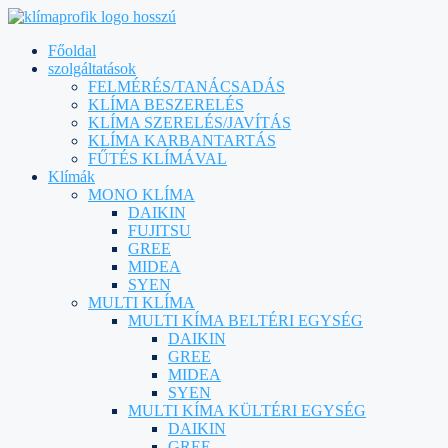
Főoldal
szolgáltatások
FELMÉRÉS/TANÁCSADÁS
KLÍMA BESZERELÉS
KLÍMA SZERELÉS/JAVÍTÁS
KLÍMA KARBANTARTÁS
FŰTÉS KLÍMÁVAL
Klímák
MONO KLÍMA
DAIKIN
FUJITSU
GREE
MIDEA
SYEN
MULTI KLÍMA
MULTI KÍMA BELTÉRI EGYSÉG
DAIKIN
GREE
MIDEA
SYEN
MULTI KÍMA KÜLTÉRI EGYSÉG
DAIKIN
GREE