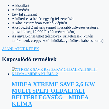
A kiszállást
A felmérést
Egy fal átfúrását
A kültéri és a beltéri egység felszerelését
A kábelcsatornában történő kiépítést
A csövezést 2 méterig (ennél hosszabb csövezés esetén a
plusz költség 12.000 Ft+áfa méterenként)
Az anyagköltségeket (rézcsövek, szigetelések, kültéri
tartókonzol, cseppvízcső, hűtőközeg rátöltés, kábelcsatorna)
AJÁNLATOT KÉREK
Kapcsolódó termékek
MIDEA XTREME SAVE 2,6 KW
MULTI SPLIT OLDALFALI
BELTÉRI EGYSÉG – MIDEA
KLÍMA