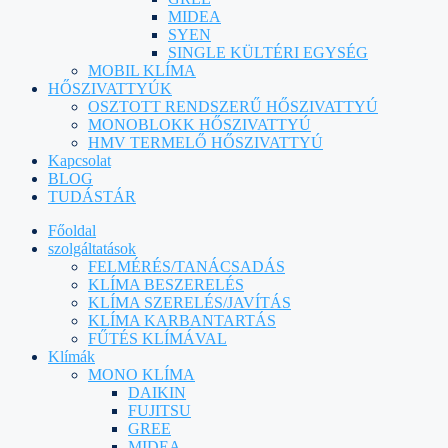
MIDEA
SYEN
SINGLE KÜLTÉRI EGYSÉG
MOBIL KLÍMA
HŐSZIVATTYÚK
OSZTOTT RENDSZERŰ HŐSZIVATTYÚ
MONOBLOKK HŐSZIVATTYÚ
HMV TERMELŐ HŐSZIVATTYÚ
Kapcsolat
BLOG
TUDÁSTÁR
Főoldal
szolgáltatások
FELMÉRÉS/TANÁCSADÁS
KLÍMA BESZERELÉS
KLÍMA SZERELÉS/JAVÍTÁS
KLÍMA KARBANTARTÁS
FŰTÉS KLÍMÁVAL
Klímák
MONO KLÍMA
DAIKIN
FUJITSU
GREE
MIDEA