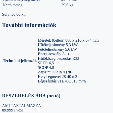
Nettó tömeg
29,6 kg
Súly: 30.00 kg
További információk
Méretek (beltéri) 880 x 210 x 674 mm
Hűtőteljesítmény 5,3 kW
Fűtőteljesítmény 5,6 kW
Energiaosztály A++
Hűtőközeg besorolás R32
Technikai jellemzők
SEER 6,5
SCOP 4,0
Zajszint 59 dB(A) dB
Helyiségméret 28-40 m2
Légszállítás 911/706/515 m³/h
BESZERELÉS ÁRA (nettó)
AMI TARTALMAZZA
89.999 Ft-tól