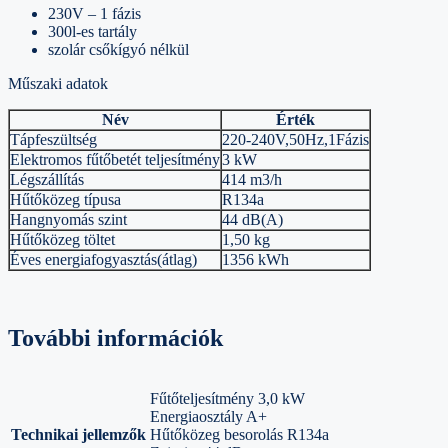
230V – 1 fázis
300l-es tartály
szolár csőkígyó nélkül
Műszaki adatok
Név
Érték
Tápfeszültség
220-240V,50Hz,1Fázis
Elektromos fűtőbetét teljesítmény
3 kW
Légszállítás
414 m3/h
Hűtőközeg típusa
R134a
Hangnyomás szint
44 dB(A)
Hűtőközeg töltet
1,50 kg
Éves energiafogyasztás(átlag)
1356 kWh
További információk
Fűtőteljesítmény 3,0 kW
Energiaosztály A+
Technikai jellemzők
Hűtőközeg besorolás R134a