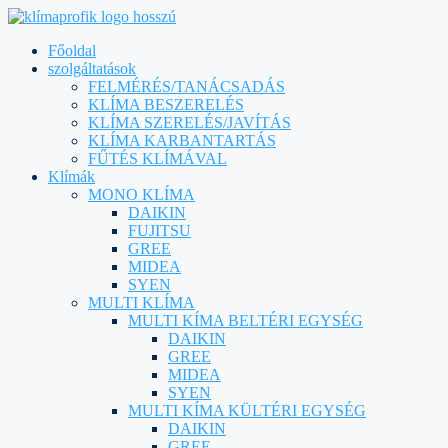
Főoldal
szolgáltatások
FELMÉRÉS/TANÁCSADÁS
KLÍMA BESZERELÉS
KLÍMA SZERELÉS/JAVÍTÁS
KLÍMA KARBANTARTÁS
FŰTÉS KLÍMÁVAL
Klímák
MONO KLÍMA
DAIKIN
FUJITSU
GREE
MIDEA
SYEN
MULTI KLÍMA
MULTI KÍMA BELTÉRI EGYSÉG
DAIKIN
GREE
MIDEA
SYEN
MULTI KÍMA KÜLTÉRI EGYSÉG
DAIKIN
GREE