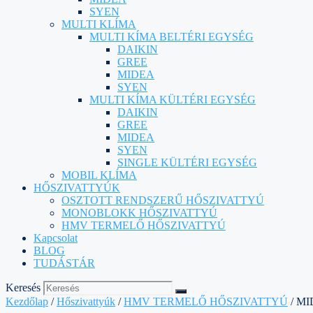
SYEN
MULTI KLÍMA
MULTI KÍMA BELTÉRI EGYSÉG
DAIKIN
GREE
MIDEA
SYEN
MULTI KÍMA KÜLTÉRI EGYSÉG
DAIKIN
GREE
MIDEA
SYEN
SINGLE KÜLTÉRI EGYSÉG
MOBIL KLÍMA
HŐSZIVATTYÚK
OSZTOTT RENDSZERŰ HŐSZIVATTYÚ
MONOBLOKK HŐSZIVATTYÚ
HMV TERMELŐ HŐSZIVATTYÚ
Kapcsolat
BLOG
TUDÁSTÁR
Keresés
Kezdőlap
/
Hőszivattyúk
/
HMV TERMELŐ HŐSZIVATTYÚ
/ MI