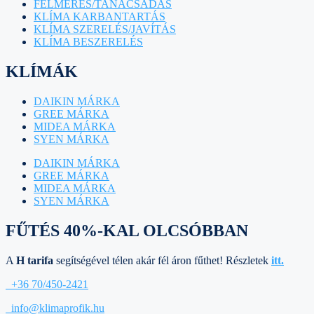
FELMÉRÉS/TANÁCSADÁS
KLÍMA KARBANTARTÁS
KLÍMA SZERELÉS/JAVÍTÁS
KLÍMA BESZERELÉS
KLÍMÁK
DAIKIN MÁRKA
GREE MÁRKA
MIDEA MÁRKA
SYEN MÁRKA
DAIKIN MÁRKA
GREE MÁRKA
MIDEA MÁRKA
SYEN MÁRKA
FŰTÉS 40%-KAL OLCSÓBBAN
A
H tarifa
segítségével télen akár fél áron fűthet! Részletek
itt.
+36 70/450-2421
info@klimaprofik.hu