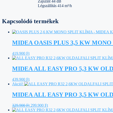
Zajszint 44 dB
Légszállítás 414 m³/h
Kapcsolódó termékek
MIDEA OASIS PLUS 3,5 KW MONO
419.900
Ft
MIDEA ALL EASY PRO 5,3 KW OL
439.900
Ft
Akció!
MIDEA ALL EASY PRO 3,5 KW OL
Original
Current
329.900
Ft
299.900
Ft
price
price