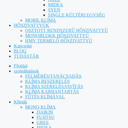
MIDEA
SYEN
SINGLE KÜLTÉRI EGYSÉG
MOBIL KLÍMA
HŐSZIVATTYÚK
OSZTOTT RENDSZERŰ HŐSZIVATTYÚ
MONOBLOKK HŐSZIVATTYÚ
HMV TERMELŐ HŐSZIVATTYÚ
Kapcsolat
BLOG
TUDÁSTÁR
Főoldal
szolgáltatások
FELMÉRÉS/TANÁCSADÁS
KLÍMA BESZERELÉS
KLÍMA SZERELÉS/JAVÍTÁS
KLÍMA KARBANTARTÁS
FŰTÉS KLÍMÁVAL
Klímák
MONO KLÍMA
DAIKIN
FUJITSU
GREE
MIDEA