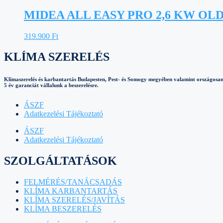
was:
is:
329.900 Ft.
299.900 Ft.
MIDEA ALL EASY PRO 2,6 KW OL
319.900
Ft
KLÍMA SZERELÉS
Klímaszerelés és karbantartás Budapesten, Pest- és Somogy megyében valamint országosan
5 év garanciát vállalunk a beszerelésre.
ÁSZF
Adatkezelési Tájékoztató
ÁSZF
Adatkezelési Tájékoztató
SZOLGÁLTATÁSOK
FELMÉRÉS/TANÁCSADÁS
KLÍMA KARBANTARTÁS
KLÍMA SZERELÉS/JAVÍTÁS
KLÍMA BESZERELÉS