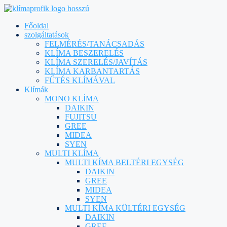
Főoldal
szolgáltatások
FELMÉRÉS/TANÁCSADÁS
KLÍMA BESZERELÉS
KLÍMA SZERELÉS/JAVÍTÁS
KLÍMA KARBANTARTÁS
FŰTÉS KLÍMÁVAL
Klímák
MONO KLÍMA
DAIKIN
FUJITSU
GREE
MIDEA
SYEN
MULTI KLÍMA
MULTI KÍMA BELTÉRI EGYSÉG
DAIKIN
GREE
MIDEA
SYEN
MULTI KÍMA KÜLTÉRI EGYSÉG
DAIKIN
GREE