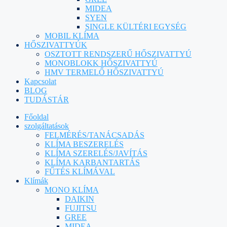
MIDEA
SYEN
SINGLE KÜLTÉRI EGYSÉG
MOBIL KLÍMA
HŐSZIVATTYÚK
OSZTOTT RENDSZERŰ HŐSZIVATTYÚ
MONOBLOKK HŐSZIVATTYÚ
HMV TERMELŐ HŐSZIVATTYÚ
Kapcsolat
BLOG
TUDÁSTÁR
Főoldal
szolgáltatások
FELMÉRÉS/TANÁCSADÁS
KLÍMA BESZERELÉS
KLÍMA SZERELÉS/JAVÍTÁS
KLÍMA KARBANTARTÁS
FŰTÉS KLÍMÁVAL
Klímák
MONO KLÍMA
DAIKIN
FUJITSU
GREE
MIDEA