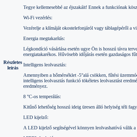
Tegye kellemesebbé az éjszakáit! Ennek a funkciónak kösz
Wi-Fi vezérlés:
Vezérelje a klímáját okostelefonjáról vagy táblagépéről a v
Energia megtakarítás:
Légkondíció vásárlása esetén ugye Ön is hosszú távra terv
energiatakarékos. Hűvösebb időjárás esetén gazdaságos fűté
Részletes
Intelligens leolvasztás:
leírás
Amennyiben a hőmérséklet -5°alá csökken, fűtési üzemmódb
intelligens leolvasztás funkció tökéletes leolvasztást ere
eredményez.
8 °C-os temperálás:
Kitűnő lehetőség hosszú ideig üresen álló helyiség téli fag
LED kijelző:
A LED kijelző segítségével könnyen leolvashatóvá válik a