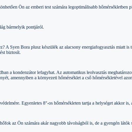
önhetően Ön az emberi test számára legoptimálisabb hőmérsékletben p
ilág bármelyik pontjáról.
ez? A Syen Bora plusz készülék az alacsony energiafogyasztás miatt is 
st biztosít.
an a kondenzátor lefagyhat. Az automatikus leolvasztás meghatározott
dményét, amennyiben a környezeti hőmérséklet a cső hőmérsékletével azon
yvédelmére. Egyenletes 8°-os hőmérsékleten tartja a helységet akkor is,
 hőfok az Ön számára akár nagyobb távolságból is, de a gyengén látók 