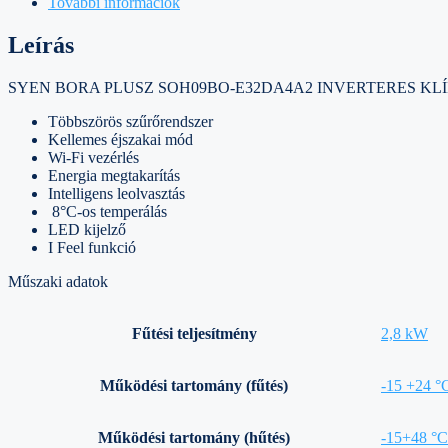
További információk
Leírás
SYEN BORA PLUSZ SOH09BO-E32DA4A2 INVERTERES KLÍ
Többszörös szűrőrendszer
Kellemes éjszakai mód
Wi-Fi vezérlés
Energia megtakarítás
Intelligens leolvasztás
8°C-os temperálás
LED kijelző
I Feel funkció
Műszaki adatok
Fűtési teljesítmény
2,8 kW
Működési tartomány (fűtés)
-15 +24 °
Működési tartomány (hűtés)
-15+48 °C