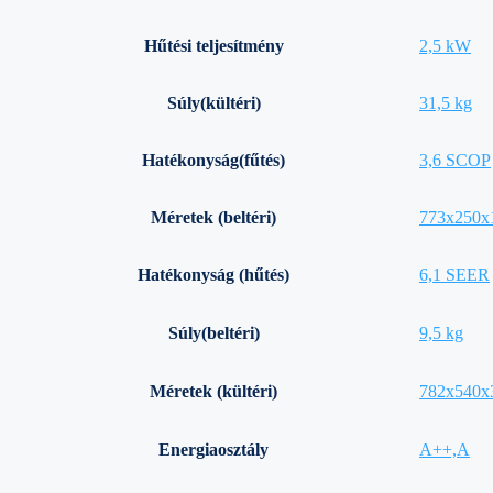
Hűtési teljesítmény
2,5 kW
Súly(kültéri)
31,5 kg
Hatékonyság(fűtés)
3,6 SCOP
Méretek (beltéri)
773x250x
Hatékonyság (hűtés)
6,1 SEER
Súly(beltéri)
9,5 kg
Méretek (kültéri)
782x540x
Energiaosztály
A++,A