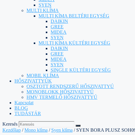
SYEN
MULTI KLÍMA
MULTI KÍMA BELTÉRI EGYSÉG
DAIKIN
GREE
MIDEA
SYEN
MULTI KÍMA KÜLTÉRI EGYSÉG
DAIKIN
GREE
MIDEA
SYEN
SINGLE KÜLTÉRI EGYSÉG
MOBIL KLÍMA
HŐSZIVATTYÚK
OSZTOTT RENDSZERŰ HŐSZIVATTYÚ
MONOBLOKK HŐSZIVATTYÚ
HMV TERMELŐ HŐSZIVATTYÚ
Kapcsolat
BLOG
TUDÁSTÁR
Keresés
Kezdőlap
/
Mono klíma
/
Syen klíma
/ SYEN BORA PLUSZ SOH0