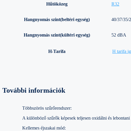
Hűtõközeg
R32
Hangnyomás szint(beltéri egység)
40/37/35/
Hangnyomás szint(kültéri egység)
52 dBA
H-Tarifa
H tarifa i
További információk
Többszörös szűrőrendszer:
A különböző szűrők képesek teljesen oxidálni és lebontani 
Kellemes éjszakai mód: