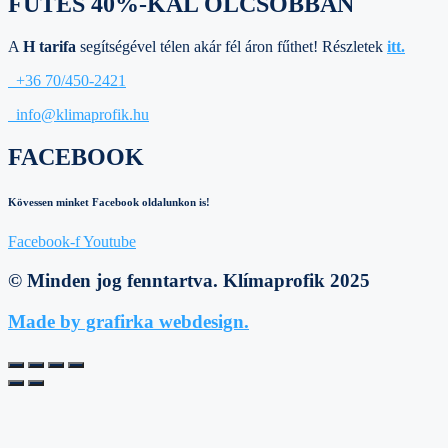
FŰTÉS 40%-KAL OLCSÓBBAN
A
H tarifa
segítségével télen akár fél áron fűthet! Részletek
itt.
+36 70/450-2421
info@klimaprofik.hu
FACEBOOK
Kövessen minket Facebook oldalunkon is!
Facebook-f
Youtube
© Minden jog fenntartva. Klímaprofik 2025
Made by grafirka webdesign.