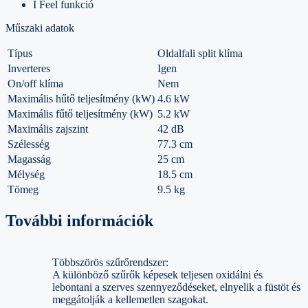
I Feel funkció
Műszaki adatok
Típus
Oldalfali split klíma
Inverteres
Igen
On/off klíma
Nem
Maximális hűtő teljesítmény (kW)
4.6 kW
Maximális fűtő teljesítmény (kW)
5.2 kW
Maximális zajszint
42 dB
Szélesség
77.3 cm
Magasság
25 cm
Mélység
18.5 cm
Tömeg
9.5 kg
További információk
Többszörös szűrőrendszer:
A különböző szűrők képesek teljesen oxidálni és
lebontani a szerves szennyeződéseket, elnyelik a füstöt és
meggátolják a kellemetlen szagokat.