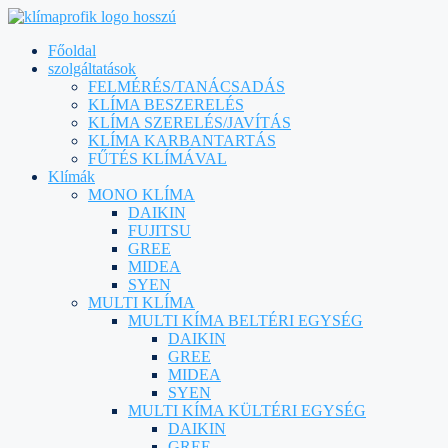
Főoldal
szolgáltatások
FELMÉRÉS/TANÁCSADÁS
KLÍMA BESZERELÉS
KLÍMA SZERELÉS/JAVÍTÁS
KLÍMA KARBANTARTÁS
FŰTÉS KLÍMÁVAL
Klímák
MONO KLÍMA
DAIKIN
FUJITSU
GREE
MIDEA
SYEN
MULTI KLÍMA
MULTI KÍMA BELTÉRI EGYSÉG
DAIKIN
GREE
MIDEA
SYEN
MULTI KÍMA KÜLTÉRI EGYSÉG
DAIKIN
GREE