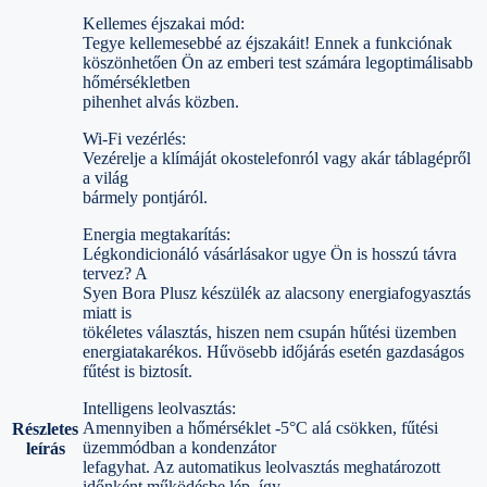
Kellemes éjszakai mód:
Tegye kellemesebbé az éjszakáit! Ennek a funkciónak
köszönhetően Ön az emberi test számára legoptimálisabb
hőmérsékletben
pihenhet alvás közben.
Wi-Fi vezérlés:
Vezérelje a klímáját okostelefonról vagy akár táblagépről
a világ
bármely pontjáról.
Energia megtakarítás:
Légkondicionáló vásárlásakor ugye Ön is hosszú távra
tervez? A
Syen Bora Plusz készülék az alacsony energiafogyasztás
miatt is
tökéletes választás, hiszen nem csupán hűtési üzemben
energiatakarékos. Hűvösebb időjárás esetén gazdaságos
fűtést is biztosít.
Intelligens leolvasztás:
Amennyiben a hőmérséklet -5°C alá csökken, fűtési
Részletes
üzemmódban a kondenzátor
leírás
lefagyhat. Az automatikus leolvasztás meghatározott
időnként működésbe lép, így