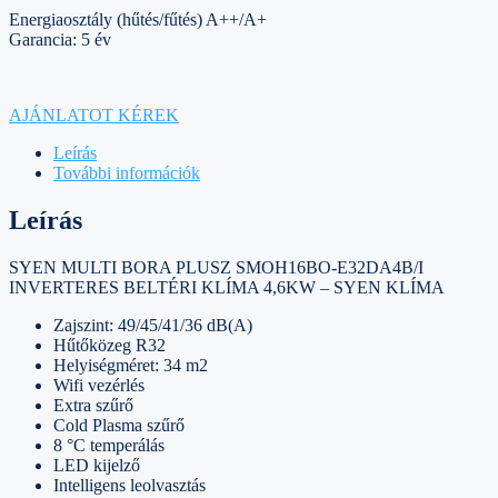
Energiaosztály (hűtés/fűtés) A++/A+
Garancia: 5 év
AJÁNLATOT KÉREK
Leírás
További információk
Leírás
SYEN MULTI BORA PLUSZ SMOH16BO-E32DA4B/I
INVERTERES BELTÉRI KLÍMA 4,6KW – SYEN KLÍMA
Zajszint: 49/45/41/36 dB(A)
Hűtőközeg R32
Helyiségméret: 34 m2
Wifi vezérlés
Extra szűrő
Cold Plasma szűrő
8 °C temperálás
LED kijelző
Intelligens leolvasztás