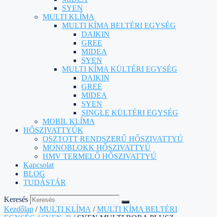
SYEN
MULTI KLÍMA
MULTI KÍMA BELTÉRI EGYSÉG
DAIKIN
GREE
MIDEA
SYEN
MULTI KÍMA KÜLTÉRI EGYSÉG
DAIKIN
GREE
MIDEA
SYEN
SINGLE KÜLTÉRI EGYSÉG
MOBIL KLÍMA
HŐSZIVATTYÚK
OSZTOTT RENDSZERŰ HŐSZIVATTYÚ
MONOBLOKK HŐSZIVATTYÚ
HMV TERMELŐ HŐSZIVATTYÚ
Kapcsolat
BLOG
TUDÁSTÁR
Keresés
Kezdőlap
/
MULTI KLÍMA
/
MULTI KÍMA BELTÉRI