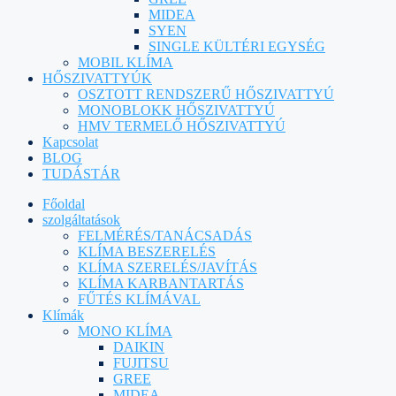
MIDEA
SYEN
SINGLE KÜLTÉRI EGYSÉG
MOBIL KLÍMA
HŐSZIVATTYÚK
OSZTOTT RENDSZERŰ HŐSZIVATTYÚ
MONOBLOKK HŐSZIVATTYÚ
HMV TERMELŐ HŐSZIVATTYÚ
Kapcsolat
BLOG
TUDÁSTÁR
Főoldal
szolgáltatások
FELMÉRÉS/TANÁCSADÁS
KLÍMA BESZERELÉS
KLÍMA SZERELÉS/JAVÍTÁS
KLÍMA KARBANTARTÁS
FŰTÉS KLÍMÁVAL
Klímák
MONO KLÍMA
DAIKIN
FUJITSU
GREE
MIDEA