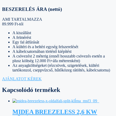
BESZERELÉS ÁRA (nettó)
AMI TARTALMAZZA
89.999 Ft-tól
A kiszállást
A felmérést
Egy fal átfúrását
A kültéri és a beltéri egység felszerelését
A kábelcsatornában történő kiépítést
A csövezést 2 méterig (ennél hosszabb csövezés esetén a
plusz költség 12.000 Ft+áfa méterenként)
Az anyagköltségeket (rézcsövek, szigetelések, kültéri
tartókonzol, cseppvízcső, hűtőközeg rátöltés, kábelcsatorna)
AJÁNLATOT KÉREK
Kapcsolódó termékek
MIDEA BREEZELESS 2,6 KW