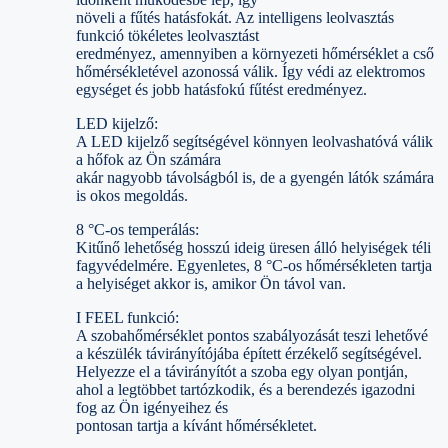
növeli a fűtés hatásfokát. Az intelligens leolvasztás
funkció tökéletes leolvasztást
eredményez, amennyiben a környezeti hőmérséklet a cső
hőmérsékletével azonossá válik. Így védi az elektromos
egységet és jobb hatásfokú fűtést eredményez.
LED kijelző:
A LED kijelző segítségével könnyen leolvashatóvá válik
a hőfok az Ön számára
akár nagyobb távolságból is, de a gyengén látók számára
is okos megoldás.
8 °C-os temperálás:
Kitűnő lehetőség hosszú ideig üresen álló helyiségek téli
fagyvédelmére. Egyenletes, 8 °C-os hőmérsékleten tartja
a helyiséget akkor is, amikor Ön távol van.
I FEEL funkció:
A szobahőmérséklet pontos szabályozását teszi lehetővé
a készülék távirányítójába épített érzékelő segítségével.
Helyezze el a távirányítót a szoba egy olyan pontján,
ahol a legtöbbet tartózkodik, és a berendezés igazodni
fog az Ön igényeihez és
pontosan tartja a kívánt hőmérsékletet.