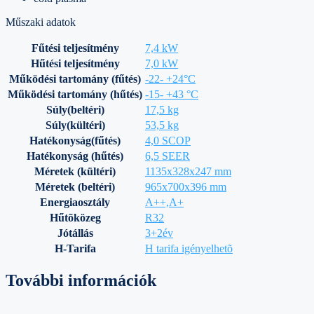
Műszaki adatok
Fűtési teljesítmény
7,4 kW
Hűtési teljesítmény
7,0 kW
Működési tartomány (fűtés)
-22- +24°C
Működési tartomány (hűtés)
-15- +43 °C
Súly(beltéri)
17,5 kg
Súly(kültéri)
53,5 kg
Hatékonyság(fűtés)
4,0 SCOP
Hatékonyság (hűtés)
6,5 SEER
Méretek (kültéri)
1135x328x247 mm
Méretek (beltéri)
965x700x396 mm
Energiaosztály
A++,A
+
Hűtõközeg
R32
Jótállás
3+2év
H-Tarifa
H tarifa igényelhetõ
További információk