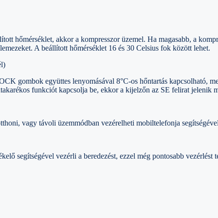
tott hőmérséklet, akkor a kompresszor üzemel. Ha magasabb, a kompresszo
ő lemezeket. A beállított hőmérséklet 16 és 30 Celsius fok között lehet.
l)
K gombok együttes lenyomásával 8°C-os hőntartás kapcsolható, mely a
arékos funkciót kapcsolja be, ekkor a kijelzőn az SE felirat jelenik 
tthoni, vagy távoli üzemmódban vezérelheti mobiltelefonja segítségével
ékelő segítségével vezérli a beredezést, ezzel még pontosabb vezérlést t