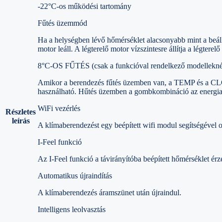
-22°C-os működési tartomány
Fűtés üzemmód
Ha a helységben lévő hőmérséklet alacsonyabb mint a beállí
motor leáll. A légterelő motor vízszintesre állítja a légterel
8°C-OS FŰTÉS (csak a funkcióval rendelkező modellekné
Amikor a berendezés fűtés üzemben van, a TEMP és a CLOC
használható. Hűtés üzemben a gombkombináció az energiatak
WiFi vezérlés
Részletes
leírás
A klímaberendezést egy beépített wifi modul segítségével o
I-Feel funkció
Az I-Feel funkció a távirányítóba beépített hőmérséklet érz
Automatikus újraindítás
A klímaberendezés áramszünet után újraindul.
Intelligens leolvasztás