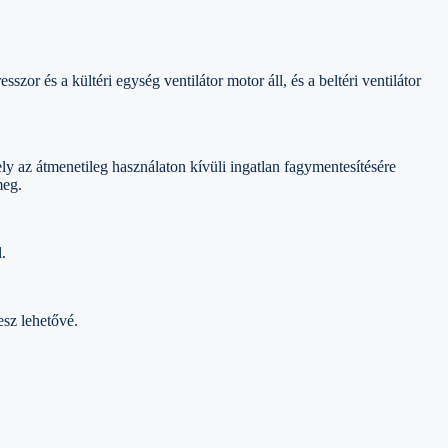
r és a kültéri egység ventilátor motor áll, és a beltéri ventilátor
z átmenetileg használaton kívüli ingatlan fagymentesítésére
meg.
.
esz lehetővé.