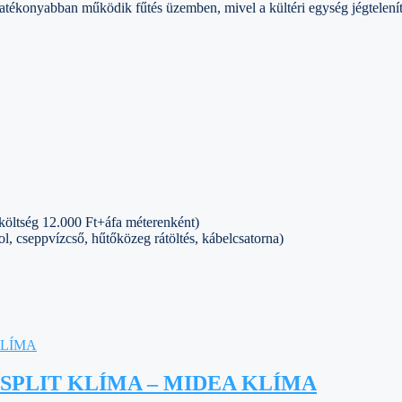
hatékonyabban működik fűtés üzemben, mivel a kültéri egység jégtelenít
 költség 12.000 Ft+áfa méterenként)
ol, cseppvízcső, hűtőközeg rátöltés, kábelcsatorna)
 SPLIT KLÍMA – MIDEA KLÍMA