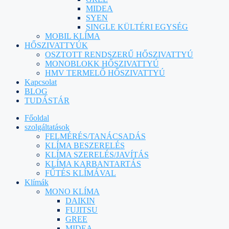
MIDEA
SYEN
SINGLE KÜLTÉRI EGYSÉG
MOBIL KLÍMA
HŐSZIVATTYÚK
OSZTOTT RENDSZERŰ HŐSZIVATTYÚ
MONOBLOKK HŐSZIVATTYÚ
HMV TERMELŐ HŐSZIVATTYÚ
Kapcsolat
BLOG
TUDÁSTÁR
Főoldal
szolgáltatások
FELMÉRÉS/TANÁCSADÁS
KLÍMA BESZERELÉS
KLÍMA SZERELÉS/JAVÍTÁS
KLÍMA KARBANTARTÁS
FŰTÉS KLÍMÁVAL
Klímák
MONO KLÍMA
DAIKIN
FUJITSU
GREE
MIDEA