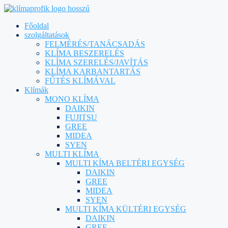
Főoldal
szolgáltatások
FELMÉRÉS/TANÁCSADÁS
KLÍMA BESZERELÉS
KLÍMA SZERELÉS/JAVÍTÁS
KLÍMA KARBANTARTÁS
FŰTÉS KLÍMÁVAL
Klímák
MONO KLÍMA
DAIKIN
FUJITSU
GREE
MIDEA
SYEN
MULTI KLÍMA
MULTI KÍMA BELTÉRI EGYSÉG
DAIKIN
GREE
MIDEA
SYEN
MULTI KÍMA KÜLTÉRI EGYSÉG
DAIKIN
GREE