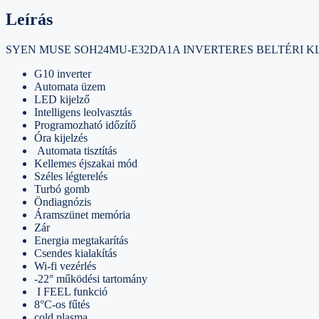
Leírás
SYEN MUSE SOH24MU-E32DA1A INVERTERES BELTÉRI K
G10 inverter
Automata üzem
LED kijelző
Intelligens leolvasztás
Programozható időzítő
Óra kijelzés
Automata tisztítás
Kellemes éjszakai mód
Széles légterelés
Turbó gomb
Öndiagnózis
Áramszünet memória
Zár
Energia megtakarítás
Csendes kialakítás
Wi-fi vezérlés
-22° működési tartomány
I FEEL funkció
8°C-os fűtés
cold plasma