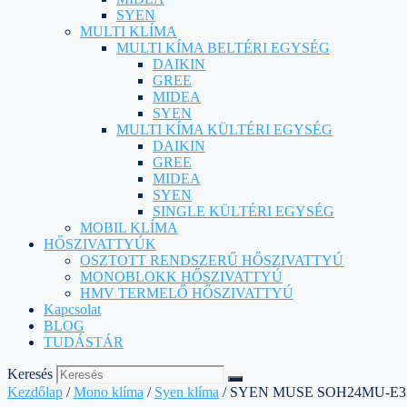
SYEN
MULTI KLÍMA
MULTI KÍMA BELTÉRI EGYSÉG
DAIKIN
GREE
MIDEA
SYEN
MULTI KÍMA KÜLTÉRI EGYSÉG
DAIKIN
GREE
MIDEA
SYEN
SINGLE KÜLTÉRI EGYSÉG
MOBIL KLÍMA
HŐSZIVATTYÚK
OSZTOTT RENDSZERŰ HŐSZIVATTYÚ
MONOBLOKK HŐSZIVATTYÚ
HMV TERMELŐ HŐSZIVATTYÚ
Kapcsolat
BLOG
TUDÁSTÁR
Keresés
Kezdőlap
/
Mono klíma
/
Syen klíma
/ SYEN MUSE SOH24MU-E3