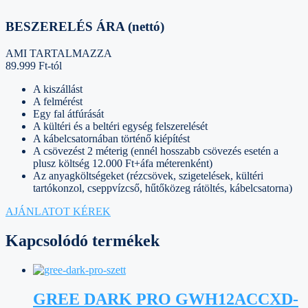
BESZERELÉS ÁRA (nettó)
AMI TARTALMAZZA
89.999 Ft-tól
A kiszállást
A felmérést
Egy fal átfúrását
A kültéri és a beltéri egység felszerelését
A kábelcsatornában történő kiépítést
A csövezést 2 méterig (ennél hosszabb csövezés esetén a
plusz költség 12.000 Ft+áfa méterenként)
Az anyagköltségeket (rézcsövek, szigetelések, kültéri
tartókonzol, cseppvízcső, hűtőközeg rátöltés, kábelcsatorna)
AJÁNLATOT KÉREK
Kapcsolódó termékek
GREE DARK PRO GWH12ACCXD-