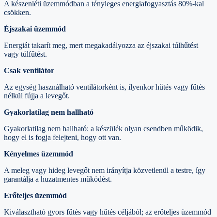
A készenléti üzemmódban a tényleges energiafogyasztás 80%-kal
csökken.
Éjszakai üzemmód
Energiát takarít meg, mert megakadályozza az éjszakai túlhűtést
vagy túlfűtést.
Csak ventilátor
Az egység használható ventilátorként is, ilyenkor hűtés vagy fűtés
nélkül fújja a levegőt.
Gyakorlatilag nem hallható
Gyakorlatilag nem hallható: a készülék olyan csendben működik,
hogy el is fogja felejteni, hogy ott van.
Kényelmes üzemmód
A meleg vagy hideg levegőt nem irányítja közvetlenül a testre, így
garantálja a huzatmentes működést.
Erőteljes üzemmód
Kiválasztható gyors fűtés vagy hűtés céljából; az erőteljes üzemmód