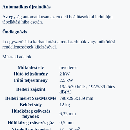
Automatikus újraindítás
Az egység automatikusan az eredeti beállításokkal indul újra
tápellátási hiba esetén.
Öndiagnózis
Leegyszerűsíti a karbantartást a rendszerhibák vagy működési
rendellenességek kijelzésével.
Műszaki adatok
Működési elv
inverteres
Hűtő teljesítmény
2 kW
Fűtő teljesítmény
2,5 kW
19/25/39 hűtés, 19/25/39 fűtés
Beltéri zajszint
dB(A)
Beltéri méret SzéxMaxMé
798x295x189 mm
Beltéri súly
12 kg
Hűtőközeg csövezés
6,35 mm
folyadék
Hűtőközeg csövezés gáz
9,5 mm
2
Ajánlott szobaméret