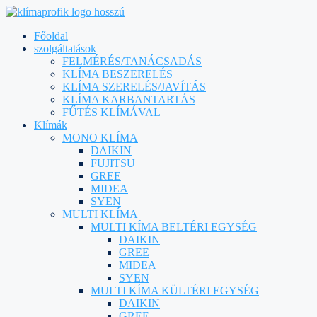
Főoldal
szolgáltatások
FELMÉRÉS/TANÁCSADÁS
KLÍMA BESZERELÉS
KLÍMA SZERELÉS/JAVÍTÁS
KLÍMA KARBANTARTÁS
FŰTÉS KLÍMÁVAL
Klímák
MONO KLÍMA
DAIKIN
FUJITSU
GREE
MIDEA
SYEN
MULTI KLÍMA
MULTI KÍMA BELTÉRI EGYSÉG
DAIKIN
GREE
MIDEA
SYEN
MULTI KÍMA KÜLTÉRI EGYSÉG
DAIKIN
GREE