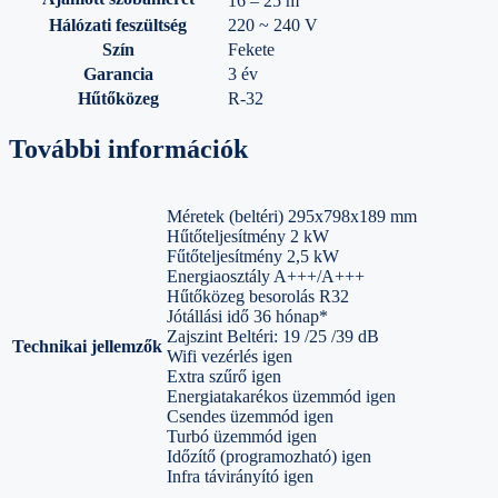
16 – 25 m
Hálózati feszültség
220 ~ 240 V
Szín
Fekete
Garancia
3 év
Hűtőközeg
R-32
További információk
Méretek (beltéri) 295x798x189 mm
Hűtőteljesítmény 2 kW
Fűtőteljesítmény 2,5 kW
Energiaosztály A+++/A+++
Hűtőközeg besorolás R32
Jótállási idő 36 hónap*
Zajszint Beltéri: 19 /25 /39 dB
Technikai jellemzők
Wifi vezérlés igen
Extra szűrő igen
Energiatakarékos üzemmód igen
Csendes üzemmód igen
Turbó üzemmód igen
Időzítő (programozható) igen
Infra távirányító igen