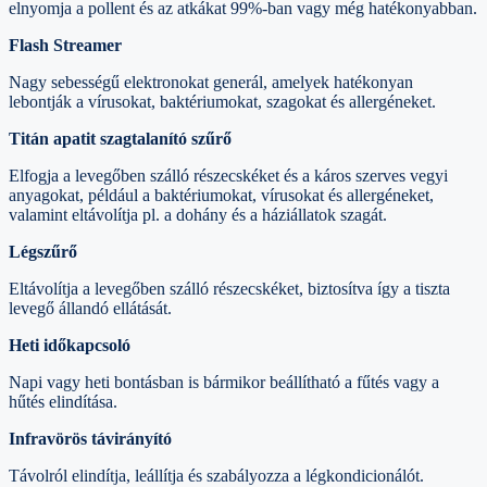
elnyomja a pollent és az atkákat 99%-ban vagy még hatékonyabban.
Flash Streamer
Nagy sebességű elektronokat generál, amelyek hatékonyan
lebontják a vírusokat, baktériumokat, szagokat és allergéneket.
Titán apatit szagtalanító szűrő
Elfogja a levegőben szálló részecskéket és a káros szerves vegyi
anyagokat, például a baktériumokat, vírusokat és allergéneket,
valamint eltávolítja pl. a dohány és a háziállatok szagát.
Légszűrő
Eltávolítja a levegőben szálló részecskéket, biztosítva így a tiszta
levegő állandó ellátását.
Heti időkapcsoló
Napi vagy heti bontásban is bármikor beállítható a fűtés vagy a
hűtés elindítása.
Infravörös távirányító
Távolról elindítja, leállítja és szabályozza a légkondicionálót.