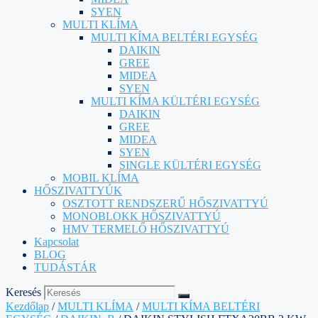
SYEN
MULTI KLÍMA
MULTI KÍMA BELTÉRI EGYSÉG
DAIKIN
GREE
MIDEA
SYEN
MULTI KÍMA KÜLTÉRI EGYSÉG
DAIKIN
GREE
MIDEA
SYEN
SINGLE KÜLTÉRI EGYSÉG
MOBIL KLÍMA
HŐSZIVATTYÚK
OSZTOTT RENDSZERŰ HŐSZIVATTYÚ
MONOBLOKK HŐSZIVATTYÚ
HMV TERMELŐ HŐSZIVATTYÚ
Kapcsolat
BLOG
TUDÁSTÁR
Keresés
Kezdőlap
/
MULTI KLÍMA
/
MULTI KÍMA BELTÉRI