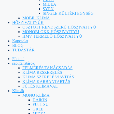
MIDEA
SYEN
SINGLE KÜLTÉRI EGYSÉG
MOBIL KLÍMA
HŐSZIVATTYÚK
OSZTOTT RENDSZERŰ HŐSZIVATTYÚ
MONOBLOKK HŐSZIVATTYÚ
HMV TERMELŐ HŐSZIVATTYÚ
Kapcsolat
BLOG
TUDÁSTÁR
Főoldal
szolgáltatások
FELMÉRÉS/TANÁCSADÁS
KLÍMA BESZERELÉS
KLÍMA SZERELÉS/JAVÍTÁS
KLÍMA KARBANTARTÁS
FŰTÉS KLÍMÁVAL
Klímák
MONO KLÍMA
DAIKIN
FUJITSU
GREE
MIDEA