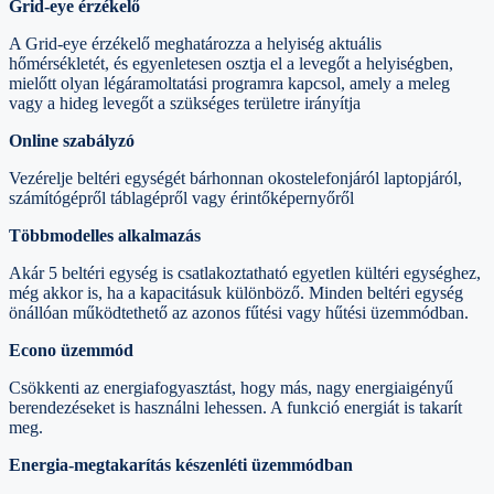
Grid-eye érzékelő
A Grid-eye érzékelő meghatározza a helyiség aktuális
hőmérsékletét, és egyenletesen osztja el a levegőt a helyiségben,
mielőtt olyan légáramoltatási programra kapcsol, amely a meleg
vagy a hideg levegőt a szükséges területre irányítja
Online szabályzó
Vezérelje beltéri egységét bárhonnan okostelefonjáról laptopjáról,
számítógépről táblagépről vagy érintőképernyőről
Többmodelles alkalmazás
Akár 5 beltéri egység is csatlakoztatható egyetlen kültéri egységhez,
még akkor is, ha a kapacitásuk különböző. Minden beltéri egység
önállóan működtethető az azonos fűtési vagy hűtési üzemmódban.
Econo üzemmód
Csökkenti az energiafogyasztást, hogy más, nagy energiaigényű
berendezéseket is használni lehessen. A funkció energiát is takarít
meg.
Energia-megtakarítás készenléti üzemmódban