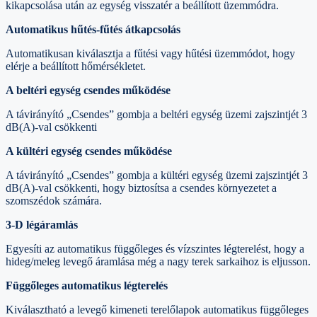
kikapcsolása után az egység visszatér a beállított üzemmódra.
Automatikus hűtés-fűtés átkapcsolás
Automatikusan kiválasztja a fűtési vagy hűtési üzemmódot, hogy
elérje a beállított hőmérsékletet.
A beltéri egység csendes működése
A távirányító „Csendes” gombja a beltéri egység üzemi zajszintjét 3
dB(A)-val csökkenti
A kültéri egység csendes működése
A távirányító „Csendes” gombja a kültéri egység üzemi zajszintjét 3
dB(A)-val csökkenti, hogy biztosítsa a csendes környezetet a
szomszédok számára.
3-D légáramlás
Egyesíti az automatikus függőleges és vízszintes légterelést, hogy a
hideg/meleg levegő áramlása még a nagy terek sarkaihoz is eljusson.
Függőleges automatikus légterelés
Kiválasztható a levegő kimeneti terelőlapok automatikus függőleges