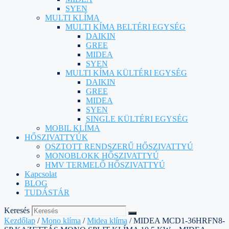
SYEN
MULTI KLÍMA
MULTI KÍMA BELTÉRI EGYSÉG
DAIKIN
GREE
MIDEA
SYEN
MULTI KÍMA KÜLTÉRI EGYSÉG
DAIKIN
GREE
MIDEA
SYEN
SINGLE KÜLTÉRI EGYSÉG
MOBIL KLÍMA
HŐSZIVATTYÚK
OSZTOTT RENDSZERŰ HŐSZIVATTYÚ
MONOBLOKK HŐSZIVATTYÚ
HMV TERMELŐ HŐSZIVATTYÚ
Kapcsolat
BLOG
TUDÁSTÁR
Keresés
Kezdőlap
/
Mono klíma
/
Midea klíma
/ MIDEA MCD1-36HRFN8-