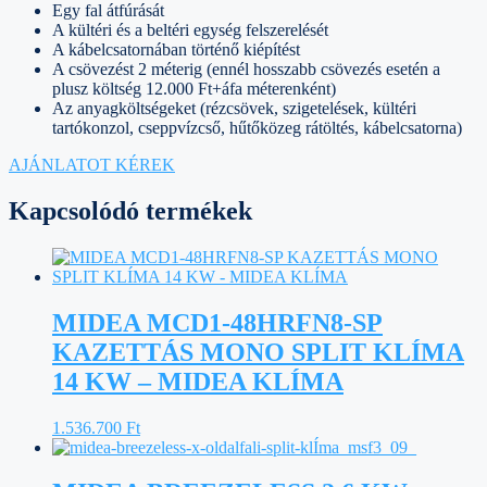
Egy fal átfúrását
A kültéri és a beltéri egység felszerelését
A kábelcsatornában történő kiépítést
A csövezést 2 méterig (ennél hosszabb csövezés esetén a
plusz költség 12.000 Ft+áfa méterenként)
Az anyagköltségeket (rézcsövek, szigetelések, kültéri
tartókonzol, cseppvízcső, hűtőközeg rátöltés, kábelcsatorna)
AJÁNLATOT KÉREK
Kapcsolódó termékek
MIDEA MCD1-48HRFN8-SP
KAZETTÁS MONO SPLIT KLÍMA
14 KW – MIDEA KLÍMA
1.536.700
Ft