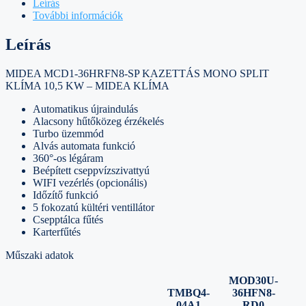
Leírás
További információk
Leírás
MIDEA MCD1-36HRFN8-SP KAZETTÁS MONO SPLIT
KLÍMA 10,5 KW – MIDEA KLÍMA
Automatikus újraindulás
Alacsony hűtőközeg érzékelés
Turbo üzemmód
Alvás automata funkció
360°-os légáram
Beépített cseppvízszivattyú
WIFI vezérlés (opcionális)
Időzítő funkció
5 fokozatú kültéri ventillátor
Csepptálca fűtés
Karterfűtés
Műszaki adatok
MOD30U-
TMBQ4-
36HFN8-
04A1
RD0