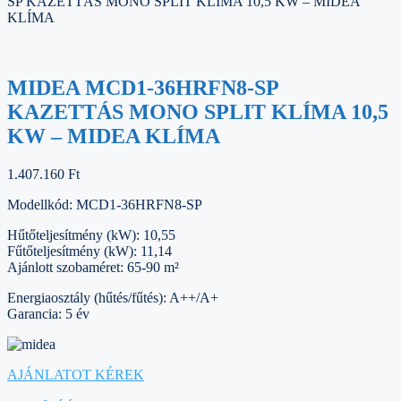
SP KAZETTÁS MONO SPLIT KLÍMA 10,5 KW – MIDEA
KLÍMA
MIDEA MCD1-36HRFN8-SP
KAZETTÁS MONO SPLIT KLÍMA 10,5
KW – MIDEA KLÍMA
1.407.160
Ft
Modellkód: MCD1-36HRFN8-SP
Hűtőteljesítmény (kW): 10,55
Fűtőteljesítmény (kW): 11,14
Ajánlott szobaméret: 65-90 m²
Energiaosztály (hűtés/fűtés): A++/A+
Garancia: 5 év
AJÁNLATOT KÉREK