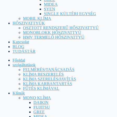
MIDEA
SYEN
SINGLE KÜLTÉRI EGYSÉG
MOBIL KLÍMA
HŐSZIVATTYÚK
OSZTOTT RENDSZERŰ HŐSZIVATTYÚ
MONOBLOKK HŐSZIVATTYÚ
HMV TERMELŐ HŐSZIVATTYÚ
Kapcsolat
BLOG
TUDÁSTÁR
Főoldal
szolgáltatások
FELMÉRÉS/TANÁCSADÁS
KLÍMA BESZERELÉS
KLÍMA SZERELÉS/JAVÍTÁS
KLÍMA KARBANTARTÁS
FŰTÉS KLÍMÁVAL
Klímák
MONO KLÍMA
DAIKIN
FUJITSU
GREE
MIDEA