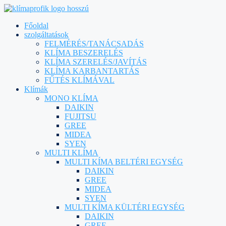
Főoldal
szolgáltatások
FELMÉRÉS/TANÁCSADÁS
KLÍMA BESZERELÉS
KLÍMA SZERELÉS/JAVÍTÁS
KLÍMA KARBANTARTÁS
FŰTÉS KLÍMÁVAL
Klímák
MONO KLÍMA
DAIKIN
FUJITSU
GREE
MIDEA
SYEN
MULTI KLÍMA
MULTI KÍMA BELTÉRI EGYSÉG
DAIKIN
GREE
MIDEA
SYEN
MULTI KÍMA KÜLTÉRI EGYSÉG
DAIKIN
GREE