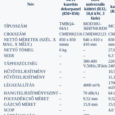
Név
kazettás
univerzális
ka
dekorpanel
kültéri (R32,
(R
(850×850)
10,6 kW, 3
fázis)
TMBQ4-
MOD30U-
TÍPUSSZÁM
MC
04A1
36HFN8-RD0
CIKKSZÁM
CMID002116
CMID002123
CM
NETTÓ MÉRETEK (SZÉL. X
850 x 850
946 x 810 x
830
MAG. X MÉLY.)
mmm
410 mm
mm
NETTÓ TÖMEG
6 kg
–
27,
SEER
–
–
6,3
380-400
220
TÁPFESZÜLTSÉG
–
V,50Hz,3Fázis
240
HŰTŐTELJESÍTMÉNY
–
–
10,
FŰTŐTELJESÍTMÉNY
–
–
11,
170
LÉGSZÁLLÍTÁS
–
4000 m³/h
m3/
HANGTELJESÍTMÉNYSZINT
–
70 dB(A)
64 
FOLYADÉKCSŐ MÉRET
–
9,52 mm
9,5
GÁZCSŐ MÉRET
–
15,9 mm
15,
SCOP
–
–
4,0