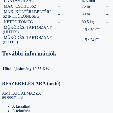
LÁBTÁVOLSÁG
–
673 mm
–
MAX. CSŐHOSSZ
–
75 m
–
MAX. KÜLTÉRI-BELTÉRI
–
30 m
–
SZINTKÜLÖNBSÉG
NETTÓ TÖMEG
–
80,5 kg
–
MŰKÖDÉSI TARTOMÁNY
–
-15 ~50 C°
–
(HŰTÉS)
MŰKÖDÉSI TARTOMÁNY
–
-15 ~24 C°
–
(FŰTÉS)
További információk
Hűtőteljesítmény
10.55 KW
BESZERELÉS ÁRA (nettó)
AMI TARTALMAZZA
89.999 Ft-tól
A kiszállást
A felmérést