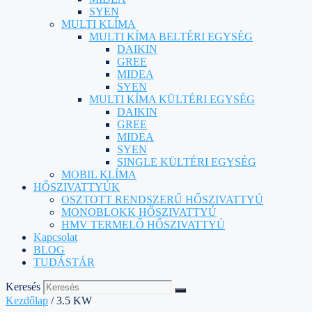
SYEN
MULTI KLÍMA
MULTI KÍMA BELTÉRI EGYSÉG
DAIKIN
GREE
MIDEA
SYEN
MULTI KÍMA KÜLTÉRI EGYSÉG
DAIKIN
GREE
MIDEA
SYEN
SINGLE KÜLTÉRI EGYSÉG
MOBIL KLÍMA
HŐSZIVATTYÚK
OSZTOTT RENDSZERŰ HŐSZIVATTYÚ
MONOBLOKK HŐSZIVATTYÚ
HMV TERMELŐ HŐSZIVATTYÚ
Kapcsolat
BLOG
TUDÁSTÁR
Keresés
Kezdőlap
/ 3.5 KW