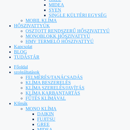
MIDEA
SYEN
SINGLE KÜLTÉRI EGYSÉG
MOBIL KLÍMA
HŐSZIVATTYÚK
OSZTOTT RENDSZERŰ HŐSZIVATTYÚ
MONOBLOKK HŐSZIVATTYÚ
HMV TERMELŐ HŐSZIVATTYÚ
Kapcsolat
BLOG
TUDÁSTÁR
Főoldal
szolgáltatások
FELMÉRÉS/TANÁCSADÁS
KLÍMA BESZERELÉS
KLÍMA SZERELÉS/JAVÍTÁS
KLÍMA KARBANTARTÁS
FŰTÉS KLÍMÁVAL
Klímák
MONO KLÍMA
DAIKIN
FUJITSU
GREE
MIDEA