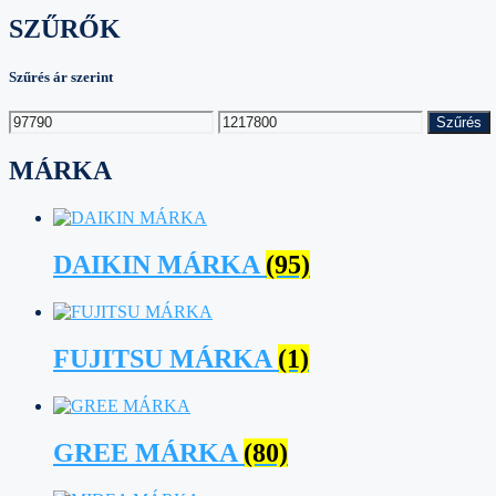
SZŰRŐK
Szűrés ár szerint
Min
Max
Szűrés
ár
ár
MÁRKA
DAIKIN MÁRKA
(95)
FUJITSU MÁRKA
(1)
GREE MÁRKA
(80)