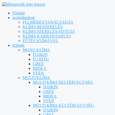
Főoldal
szolgáltatások
FELMÉRÉS/TANÁCSADÁS
KLÍMA BESZERELÉS
KLÍMA SZERELÉS/JAVÍTÁS
KLÍMA KARBANTARTÁS
FŰTÉS KLÍMÁVAL
Klímák
MONO KLÍMA
DAIKIN
FUJITSU
GREE
MIDEA
SYEN
MULTI KLÍMA
MULTI KÍMA BELTÉRI EGYSÉG
DAIKIN
GREE
MIDEA
SYEN
MULTI KÍMA KÜLTÉRI EGYSÉG
DAIKIN
GREE