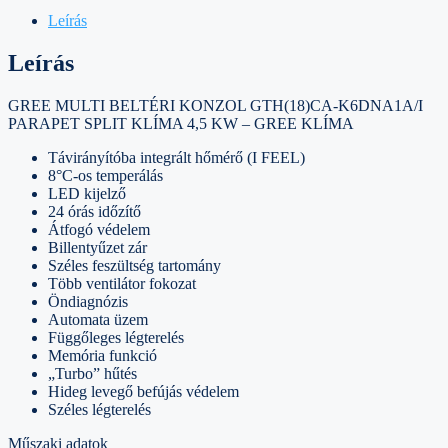
Leírás
Leírás
GREE MULTI BELTÉRI KONZOL GTH(18)CA-K6DNA1A/I
PARAPET SPLIT KLÍMA 4,5 KW – GREE KLÍMA
Távirányítóba integrált hőmérő (I FEEL)
8°C-os temperálás
LED kijelző
24 órás időzítő
Átfogó védelem
Billentyűzet zár
Széles feszültség tartomány
Több ventilátor fokozat
Öndiagnózis
Automata üzem
Függőleges légterelés
Memória funkció
„Turbo” hűtés
Hideg levegő befújás védelem
Széles légterelés
Műszaki adatok