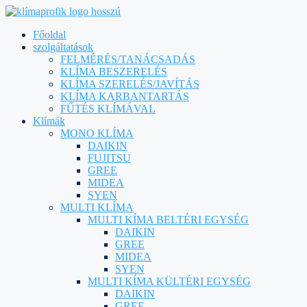
Főoldal
szolgáltatások
FELMÉRÉS/TANÁCSADÁS
KLÍMA BESZERELÉS
KLÍMA SZERELÉS/JAVÍTÁS
KLÍMA KARBANTARTÁS
FŰTÉS KLÍMÁVAL
Klímák
MONO KLÍMA
DAIKIN
FUJITSU
GREE
MIDEA
SYEN
MULTI KLÍMA
MULTI KÍMA BELTÉRI EGYSÉG
DAIKIN
GREE
MIDEA
SYEN
MULTI KÍMA KÜLTÉRI EGYSÉG
DAIKIN
GREE