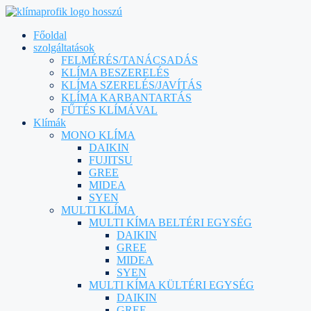
Főoldal
szolgáltatások
FELMÉRÉS/TANÁCSADÁS
KLÍMA BESZERELÉS
KLÍMA SZERELÉS/JAVÍTÁS
KLÍMA KARBANTARTÁS
FŰTÉS KLÍMÁVAL
Klímák
MONO KLÍMA
DAIKIN
FUJITSU
GREE
MIDEA
SYEN
MULTI KLÍMA
MULTI KÍMA BELTÉRI EGYSÉG
DAIKIN
GREE
MIDEA
SYEN
MULTI KÍMA KÜLTÉRI EGYSÉG
DAIKIN
GREE