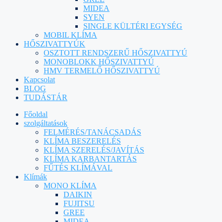
MIDEA
SYEN
SINGLE KÜLTÉRI EGYSÉG
MOBIL KLÍMA
HŐSZIVATTYÚK
OSZTOTT RENDSZERŰ HŐSZIVATTYÚ
MONOBLOKK HŐSZIVATTYÚ
HMV TERMELŐ HŐSZIVATTYÚ
Kapcsolat
BLOG
TUDÁSTÁR
Főoldal
szolgáltatások
FELMÉRÉS/TANÁCSADÁS
KLÍMA BESZERELÉS
KLÍMA SZERELÉS/JAVÍTÁS
KLÍMA KARBANTARTÁS
FŰTÉS KLÍMÁVAL
Klímák
MONO KLÍMA
DAIKIN
FUJITSU
GREE
MIDEA