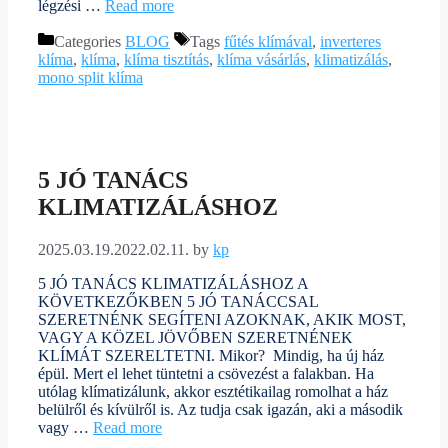
légzési …
Read more
Categories
BLOG
Tags
fűtés klímával
,
inverteres
klíma
,
klíma
,
klíma tisztítás
,
klíma vásárlás
,
klimatizálás
,
mono split klíma
5 JÓ TANÁCS
KLIMATIZÁLÁSHOZ
2025.03.19.
2022.02.11.
by
kp
5 JÓ TANÁCS KLIMATIZÁLÁSHOZ A
KÖVETKEZŐKBEN 5 JÓ TANÁCCSAL
SZERETNÉNK SEGÍTENI AZOKNAK, AKIK MOST,
VAGY A KÖZEL JÖVŐBEN SZERETNÉNEK
KLÍMÁT SZERELTETNI. Mikor? Mindig, ha új ház
épül. Mert el lehet tüntetni a csövezést a falakban. Ha
utólag klímatizálunk, akkor esztétikailag romolhat a ház
belülről és kívülről is. Az tudja csak igazán, aki a második
vagy …
Read more