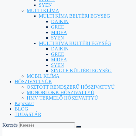
SYEN
MULTI KLÍMA
MULTI KÍMA BELTÉRI EGYSÉG
DAIKIN
GREE
MIDEA
SYEN
MULTI KÍMA KÜLTÉRI EGYSÉG
DAIKIN
GREE
MIDEA
SYEN
SINGLE KÜLTÉRI EGYSÉG
MOBIL KLÍMA
HŐSZIVATTYÚK
OSZTOTT RENDSZERŰ HŐSZIVATTYÚ
MONOBLOKK HŐSZIVATTYÚ
HMV TERMELŐ HŐSZIVATTYÚ
Kapcsolat
BLOG
TUDÁSTÁR
Keresés