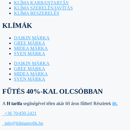
KLÍMA KARBANTARTÁS
KLÍMA SZERELÉS/JAVÍTÁS
KLÍMA BESZERELÉS
KLÍMÁK
DAIKIN MÁRKA
GREE MÁRKA
MIDEA MÁRKA
SYEN MÁRKA
DAIKIN MÁRKA
GREE MÁRKA
MIDEA MÁRKA
SYEN MÁRKA
FŰTÉS 40%-KAL OLCSÓBBAN
A
H tarifa
segítségével télen akár fél áron fűthet! Részletek
itt.
+36 70/450-2421
info@klimaprofik.hu