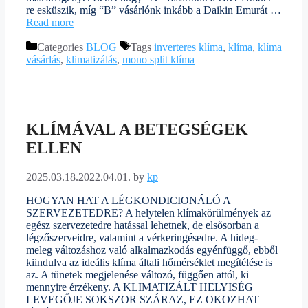
re esküszik, míg “B” vásárlónk inkább a Daikin Emurát …
Read more
Categories
BLOG
Tags
inverteres klíma
,
klíma
,
klíma
vásárlás
,
klimatizálás
,
mono split klíma
KLÍMÁVAL A BETEGSÉGEK
ELLEN
2025.03.18.
2022.04.01.
by
kp
HOGYAN HAT A LÉGKONDICIONÁLÓ A
SZERVEZETEDRE? A helytelen klímakörülmények az
egész szervezetedre hatással lehetnek, de elsősorban a
légzőszerveidre, valamint a vérkeringésedre. A hideg-
meleg változáshoz való alkalmazkodás egyénfüggő, ebből
kiindulva az ideális klíma általi hőmérséklet megítélése is
az. A tünetek megjelenése változó, függően attól, ki
mennyire érzékeny. A KLIMATIZÁLT HELYISÉG
LEVEGŐJE SOKSZOR SZÁRAZ, EZ OKOZHAT