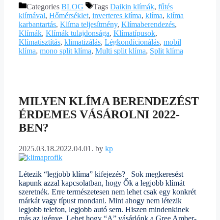
Categories
BLOG
Tags
Daikin klímák
,
fűtés
klímával
,
Hőmérséklet
,
inverteres klíma
,
klíma
,
klíma
karbantartás
,
Klíma teljesítmény
,
Klímaberendezés
,
Klímák
,
Klímák tulajdonsága
,
Klímatípusok
,
Klímatisztítás
,
klimatizálás
,
Légkondícionálás
,
mobil
klíma
,
mono split klíma
,
Multi split klíma
,
Split klíma
MILYEN KLÍMA BERENDEZÉST
ÉRDEMES VÁSÁROLNI 2022-
BEN?
2025.03.18.
2022.04.01.
by
kp
Létezik “legjobb klíma” kifejezés? Sok megkeresést
kapunk azzal kapcsolatban, hogy Ők a legjobb klímát
szeretnék. Erre természetesen nem lehet csak egy konkrét
márkát vagy típust mondani. Mint ahogy nem létezik
legjobb telefon, legjobb autó sem. Hiszen mindenkinek
más az igénye. Lehet hogy “A” vásárlónk a Gree Amber-