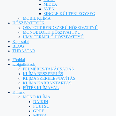
MIDEA
SYEN
SINGLE KÜLTÉRI EGYSÉG
MOBIL KLÍMA
HŐSZIVATTYÚK
OSZTOTT RENDSZERŰ HŐSZIVATTYÚ
MONOBLOKK HŐSZIVATTYÚ
HMV TERMELŐ HŐSZIVATTYÚ
Kapcsolat
BLOG
TUDÁSTÁR
Főoldal
szolgáltatások
FELMÉRÉS/TANÁCSADÁS
KLÍMA BESZERELÉS
KLÍMA SZERELÉS/JAVÍTÁS
KLÍMA KARBANTARTÁS
FŰTÉS KLÍMÁVAL
Klímák
MONO KLÍMA
DAIKIN
FUJITSU
GREE
MIDEA