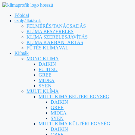
Főoldal
szolgáltatások
FELMÉRÉS/TANÁCSADÁS
KLÍMA BESZERELÉS
KLÍMA SZERELÉS/JAVÍTÁS
KLÍMA KARBANTARTÁS
FŰTÉS KLÍMÁVAL
Klímák
MONO KLÍMA
DAIKIN
FUJITSU
GREE
MIDEA
SYEN
MULTI KLÍMA
MULTI KÍMA BELTÉRI EGYSÉG
DAIKIN
GREE
MIDEA
SYEN
MULTI KÍMA KÜLTÉRI EGYSÉG
DAIKIN
GREE