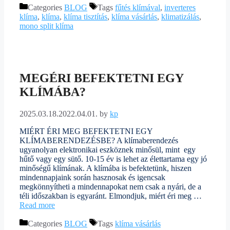
Categories
BLOG
Tags
fűtés klímával
,
inverteres
klíma
,
klíma
,
klíma tisztítás
,
klíma vásárlás
,
klimatizálás
,
mono split klíma
MEGÉRI BEFEKTETNI EGY
KLÍMÁBA?
2025.03.18.
2022.04.01.
by
kp
MIÉRT ÉRI MEG BEFEKTETNI EGY
KLÍMABERENDEZÉSBE? A klímaberendezés
ugyanolyan elektronikai eszköznek minősül, mint egy
hűtő vagy egy sütő. 10-15 év is lehet az élettartama egy jó
minőségű klímának. A klímába is befektetünk, hiszen
mindennapjaink során hasznosak és igencsak
megkönnyítheti a mindennapokat nem csak a nyári, de a
téli időszakban is egyaránt. Elmondjuk, miért éri meg …
Read more
Categories
BLOG
Tags
klíma vásárlás