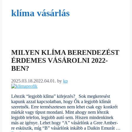
klíma vásárlás
MILYEN KLÍMA BERENDEZÉST
ÉRDEMES VÁSÁROLNI 2022-
BEN?
2025.03.18.
2022.04.01.
by
kp
Létezik “legjobb klíma” kifejezés? Sok megkeresést
kapunk azzal kapcsolatban, hogy Ők a legjobb klímát
szeretnék. Erre természetesen nem lehet csak egy konkrét
márkát vagy típust mondani. Mint ahogy nem létezik
legjobb telefon, legjobb autó sem. Hiszen mindenkinek
más az igénye. Lehet hogy “A” vásárlónk a Gree Amber-
re esküszik, míg “B” vásárlónk inkább a Daikin Emurát …