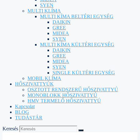
SYEN
MULTI KLÍMA
MULTI KÍMA BELTÉRI EGYSÉG
DAIKIN
GREE
MIDEA
SYEN
MULTI KÍMA KÜLTÉRI EGYSÉG
DAIKIN
GREE
MIDEA
SYEN
SINGLE KÜLTÉRI EGYSÉG
MOBIL KLÍMA
HŐSZIVATTYÚK
OSZTOTT RENDSZERŰ HŐSZIVATTYÚ
MONOBLOKK HŐSZIVATTYÚ
HMV TERMELŐ HŐSZIVATTYÚ
Kapcsolat
BLOG
TUDÁSTÁR
Keresés