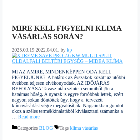
MIRE KELL FIGYELNI KLIMA
VÁSÁRLÁS SORÁN?
2025.03.19.
2022.04.01.
by
kp
MI AZ AMIRE, MINDENKÉPPEN ODA KELL
FIGYELJÜNK? A határok az évszakok között az utóbbi
években teljesen elvékonyodtak. AZ IDŐJÁRÁS
BEFOLYÁSA Tavasz után szinte a semmiből jön a
hatalmas hőség. A nyarak is egyre forróbbak lettek, ezért
nagyon sokan döntöttek úgy, hogy a tervezett
klímavásárlást végre megvalósítják. Napjainkban gondot
okoz a széles termékkínálatából kiválasztani számunka a
…
Read more
Categories
BLOG
Tags
klíma vásárlás