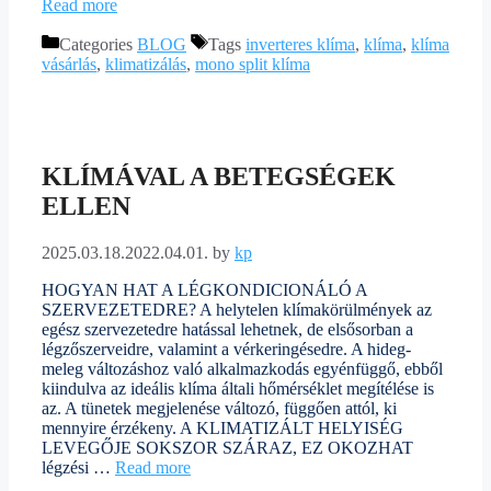
Read more
Categories
BLOG
Tags
inverteres klíma
,
klíma
,
klíma
vásárlás
,
klimatizálás
,
mono split klíma
KLÍMÁVAL A BETEGSÉGEK
ELLEN
2025.03.18.
2022.04.01.
by
kp
HOGYAN HAT A LÉGKONDICIONÁLÓ A
SZERVEZETEDRE? A helytelen klímakörülmények az
egész szervezetedre hatással lehetnek, de elsősorban a
légzőszerveidre, valamint a vérkeringésedre. A hideg-
meleg változáshoz való alkalmazkodás egyénfüggő, ebből
kiindulva az ideális klíma általi hőmérséklet megítélése is
az. A tünetek megjelenése változó, függően attól, ki
mennyire érzékeny. A KLIMATIZÁLT HELYISÉG
LEVEGŐJE SOKSZOR SZÁRAZ, EZ OKOZHAT
légzési …
Read more